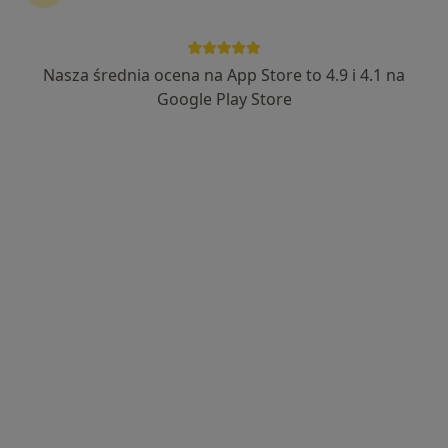
Nasza średnia ocena na App Store to 4.9 i 4.1 na
mgr Izabella Borowik
Google Play Store
·
Więcej
Psycholog, Psychoterapeuta
159 opinii
Adres
Online
Świerkowa 2, Ząbki k. Warszawa, Warszawa
•
Mapa
Gabinet Psychologiczny
Konsultacja psychologiczna
300 zł
Specjalista nie oferuje umawiania online pod tym adresem.
Poproś o wizytę