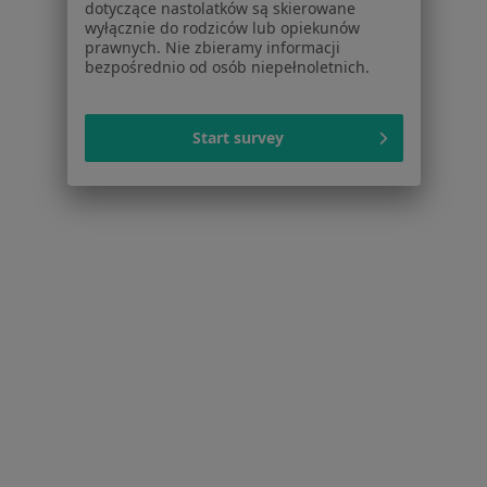
dotyczące nastolatków są skierowane
wyłącznie do rodziców lub opiekunów
Lęki w Ząbkach
prawnych. Nie zbieramy informacji
bezpośrednio od osób niepełnoletnich.
Zaburzenia emocjonalne w Ząbkach
Zaburzenia nastroju w Ząbkach
Start survey
Więcej (15)
Więcej w kategorii: Schorzenia w Ząbkach
Depresja Specjaliści W Ząbkach
Serwis
Regulamin
Polityka prywatności pacjentów