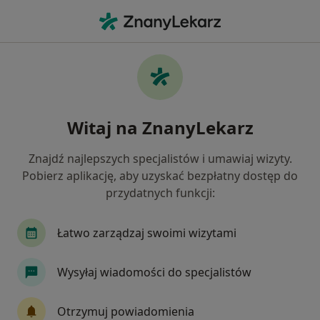
Me
Depresja • Ząbki, mazowieckie
Filtry
• 1
Ubezpieczenie
Map
Depresja specjaliści w Ząbkach
Witaj na ZnanyLekarz
Jak działają wyniki wyszukiwania
Znajdź najlepszych specjalistów i umawiaj wizyty.
Pobierz aplikację, aby uzyskać bezpłatny dostęp do
Jakiego specjalisty szukasz?
przydatnych funkcji:
Psycholog
Psychoterapeuta
Psychiatra
Łatwo zarządzaj swoimi wizytami
Wysyłaj wiadomości do specjalistów
Otrzymuj powiadomienia