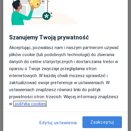
Specjalista nie oferuje umawiania online pod tym adresem.
Poproś o wizytę
Szanujemy Twoją prywatność
Akceptując, pozwalasz nam i naszym partnerom używać
plików cookie (lub podobnych technologii) do zbierania
danych do celów statystycznych i dostarczania treści w
oparciu o Twoje zwyczaje przeglądania stron
internetowych. W każdej chwili możesz sprawdzić i
Women's Care by Anna Słomka
zaktualizować swoje preferencje w ustawieniach. W
·
Więcej
Ginekologia, Ginekologia dziecięca, Położnictwo
ustawieniach znajdziesz również linki do polityk
673 opinie
prywatności stron trzecich. Więcej informacji znajdziesz
w
polityka cookies
Słoneczna 8, Ząbki
•
Mapa
Konsultacja leczenia niepłodności (kolejna wizyta)
150 zł
Zaakceptuj
Edytuj ustawienia
Pokaż więcej usług