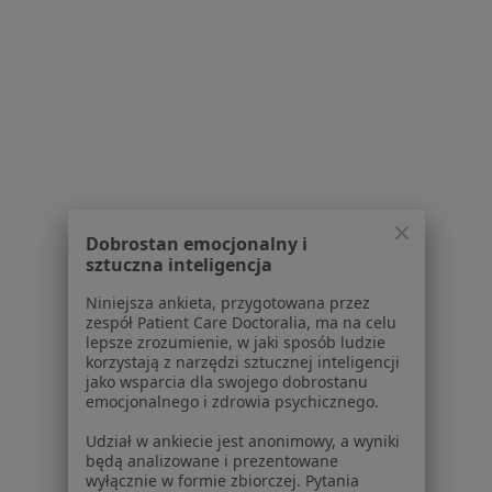
1
2
Powiązane wyszukiwania
W pobliżu Ząbek
Depresja w Warszawie
Depresja w Piasecznie
Depresja w Legionowie
Dobrostan emocjonalny i
sztuczna inteligencja
Depresja w Grodzisku Mazowieckim
Niniejsza ankieta, przygotowana przez
Depresja w Pruszkowie
zespół Patient Care Doctoralia, ma na celu
lepsze zrozumienie, w jaki sposób ludzie
Więcej (14)
korzystają z narzędzi sztucznej inteligencji
Więcej w kategorii: W pobliżu Ząbek
jako wsparcia dla swojego dobrostanu
emocjonalnego i zdrowia psychicznego.
Schorzenia w Ząbkach
Udział w ankiecie jest anonimowy, a wyniki
Bezsenność w Ząbkach
będą analizowane i prezentowane
wyłącznie w formie zbiorczej. Pytania
Zaburzenia lękowe w Ząbkach