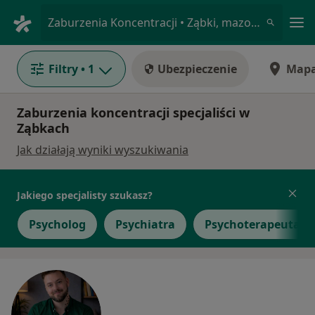
Me
Zaburzenia Koncentracji • Ząbki, mazowieckie
Filtry
• 1
Ubezpieczenie
Map
Zaburzenia koncentracji specjaliści w
Ząbkach
Jak działają wyniki wyszukiwania
Jakiego specjalisty szukasz?
Psycholog
Psychiatra
Psychoterapeuta