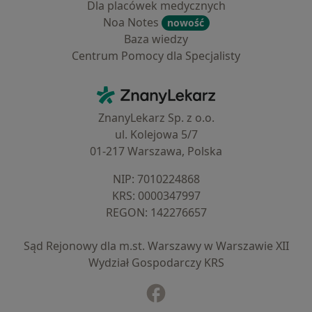
Dla placówek medycznych
Noa Notes
nowość
Baza wiedzy
Centrum Pomocy dla Specjalisty
Kontakt
ZnanyLekarz - Strona główna
ZnanyLekarz Sp. z o.o.
ul. Kolejowa 5/7
01-217 Warszawa, Polska
NIP: ⁠7010224868
KRS: ⁠0000347997
REGON: ⁠142276657
Sąd Rejonowy dla m.st. Warszawy w Warszawie XII
Wydział Gospodarczy KRS
Facebook
otwiera się w nowej karcie