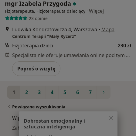
mgr Izabela Przygoda
·
Więcej
Fizjoterapeuta, Fizjoterapeuta dziecięcy
23 opinie
Ludwika Kondratowicza 4, Warszawa
•
Mapa
Centrum Terapii "Mały Rycerz"
Fizjoterapia dzieci
230 zł
Specjalista nie oferuje umawiania online pod tym adresem.
Poproś o wizytę
1
2
3
4
5
6
7
Powiązane wyszukiwania
W pobliżu Ząbek
Dobrostan emocjonalny i
sztuczna inteligencja
Zaburzenia koncentracji w Warszawie