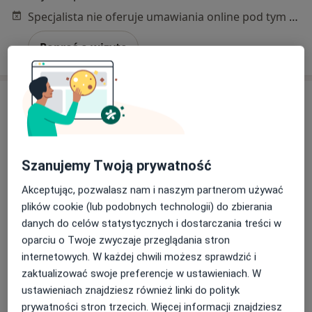
Specjalista nie oferuje umawiania online pod tym adresem.
Poproś o wizytę
Szanujemy Twoją prywatność
Akceptując, pozwalasz nam i naszym partnerom używać
Skupienie na pacjencie
plików cookie (lub podobnych technologii) do zbierania
mgr Agnieszka Skwarczyńska-Szlasa
danych do celów statystycznych i dostarczania treści w
oparciu o Twoje zwyczaje przeglądania stron
·
Więcej
Psycholog, Psychoonkolog, Psychoterapeuta
internetowych. W każdej chwili możesz sprawdzić i
10 opinii
zaktualizować swoje preferencje w ustawieniach. W
Adres 1
Adres 2
Adres 3
Adres 4
Onli
ustawieniach znajdziesz również linki do polityk
prywatności stron trzecich. Więcej informacji znajdziesz