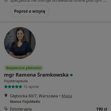
Specjalista nie oferuje umawiania online pod tym adresem.
Poproś o wizytę
Bezpieczne płatności
mgr Ramona Śramkowska
Fizjoterapeuta
72 opinie
Głębocka 60/7, Warszawa
•
Mapa
Manus FizjoMedic
Fizjoterapia
190 zł