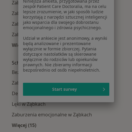
Niniejsza ankieta, przygotowana przez
Zaburzenia koncentracji w Piasecznie
zespół Patient Care Doctoralia, ma na celu
lepsze zrozumienie, w jaki sposób ludzie
Zaburzenia koncentracji w Legionowie
korzystają z narzędzi sztucznej inteligencji
jako wsparcia dla swojego dobrostanu
Zaburzenia koncentracji w Otwocku
emocjonalnego i zdrowia psychicznego.
Zaburzenia koncentracji w Pruszkowie
Udział w ankiecie jest anonimowy, a wyniki
będą analizowane i prezentowane
Więcej (14)
wyłącznie w formie zbiorczej. Pytania
Więcej w kategorii: W pobliżu Ząbek
dotyczące nastolatków są skierowane
wyłącznie do rodziców lub opiekunów
Schorzenia w Ząbkach
prawnych. Nie zbieramy informacji
bezpośrednio od osób niepełnoletnich.
Bezsenność w Ząbkach
Zaburzenia lękowe w Ząbkach
Start survey
Depresja w Ząbkach
Lęki w Ząbkach
Zaburzenia emocjonalne w Ząbkach
Więcej (15)