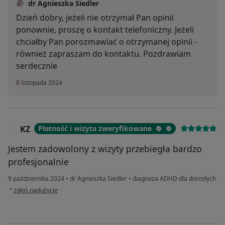
dr Agnieszka Siedler
Dzień dobry, jeżeli nie otrzymał Pan opinii
ponownie, proszę o kontakt telefoniczny. Jeżeli
chciałby Pan porozmawiać o otrzymanej opinii -
również zapraszam do kontaktu. Pozdrawiam
serdecznie
8 listopada 2024
KZ
Płatność i wizyta zweryfikowane
K
Jestem zadowolony z wizyty przebiegła bardzo
profesjonalnie
9 października 2024
•
dr Agnieszka Siedler
•
diagnoza ADHD dla dorosłych
w opinii użytkownika KZ
•
zgłoś nadużycie