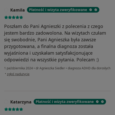
Kamila
Płatność i wizyta zweryfikowane
K
Poszłam do Pani Agnieszki z polecenia z czego
jestem bardzo zadowolona. Na wizytach czułam
się swobodnie, Pani Agnieszka była zawsze
przygotowana, a finalna diagnoza została
wyjaśniona i uzyskałam satysfakcjonujące
odpowiedzi na wszystkie pytania. Polecam :)
1 października 2024
•
dr Agnieszka Siedler
•
diagnoza ADHD dla dorosłych
w opinii użytkownika Kamila
•
zgłoś nadużycie
Katarzyna
Płatność i wizyta zweryfikowane
K