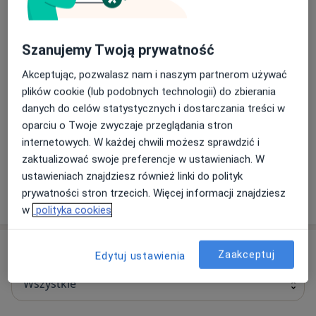
Umów
Szanujemy Twoją prywatność
Diagnoza ADHD dla dziecka
Akceptując, pozwalasz nam i naszym partnerom używać
diagnoza ADHD dla dziecka
250 zł
Szczegóły
plików cookie (lub podobnych technologii) do zbierania
Umów
danych do celów statystycznych i dostarczania treści w
oparciu o Twoje zwyczaje przeglądania stron
internetowych. W każdej chwili możesz sprawdzić i
+ 8 usług
zaktualizować swoje preferencje w ustawieniach. W
ustawieniach znajdziesz również linki do polityk
prywatności stron trzecich. Więcej informacji znajdziesz
W jaki sposób ustalane są ceny?
w
polityka cookies
Specjaliści
Zaakceptuj
Edytuj ustawienia
Wszystkie