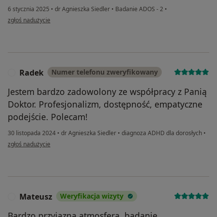
6 stycznia 2025
•
dr Agnieszka Siedler
•
Badanie ADOS - 2
•
w opinii użytkownika Agata
zgłoś nadużycie
Radek
Numer telefonu zweryfikowany
R
Jestem bardzo zadowolony ze współpracy z Panią
Doktor. Profesjonalizm, dostępność, empatyczne
podejście. Polecam!
30 listopada 2024
•
dr Agnieszka Siedler
•
diagnoza ADHD dla dorosłych
•
w opinii użytkownika Radek
zgłoś nadużycie
Mateusz
Weryfikacja wizyty
M
Bardzo przyjazna atmosfera, badanie