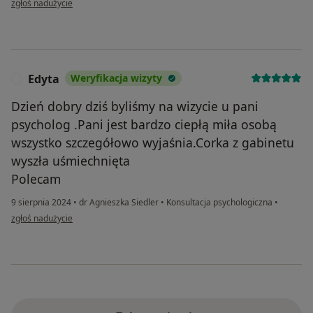
zgłoś nadużycie
Edyta
Weryfikacja wizyty
E
Dzień dobry dziś byliśmy na wizycie u pani
psycholog .Pani jest bardzo ciepłą miła osobą
wszystko szczegółowo wyjaśnia.Corka z gabinetu
wyszła uśmiechnięta
Polecam
9 sierpnia 2024
•
dr Agnieszka Siedler
•
Konsultacja psychologiczna
•
w opinii użytkownika Edyta
zgłoś nadużycie