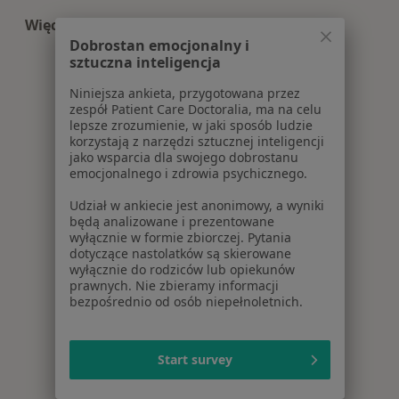
Więcej (10)
Więcej w kategorii: Centra medyczne Psycholog
Dobrostan emocjonalny i
sztuczna inteligencja
Niniejsza ankieta, przygotowana przez
zespół Patient Care Doctoralia, ma na celu
lepsze zrozumienie, w jaki sposób ludzie
korzystają z narzędzi sztucznej inteligencji
jako wsparcia dla swojego dobrostanu
emocjonalnego i zdrowia psychicznego.
Udział w ankiecie jest anonimowy, a wyniki
będą analizowane i prezentowane
wyłącznie w formie zbiorczej. Pytania
dotyczące nastolatków są skierowane
wyłącznie do rodziców lub opiekunów
prawnych. Nie zbieramy informacji
bezpośrednio od osób niepełnoletnich.
Start survey