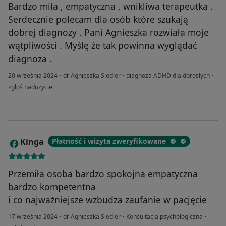
Bardzo miła , empatyczna , wnikliwa terapeutka .
Serdecznie polecam dla osób które szukają
dobrej diagnozy . Pani Agnieszka rozwiała moje
wątpliwości . Myślę że tak powinna wyglądać
diagnoza .
20 września 2024
•
dr Agnieszka Siedler
•
diagnoza ADHD dla dorosłych
•
w opinii użytkownika Katarzyna
zgłoś nadużycie
Kinga
Płatność i wizyta zweryfikowane
K
Przemiła osoba bardzo spokojna empatyczna
bardzo kompetentna
i co najważniejsze wzbudza zaufanie w pacjęcie
17 września 2024
•
dr Agnieszka Siedler
•
Konsultacja psychologiczna
•
w opinii użytkownika Kinga