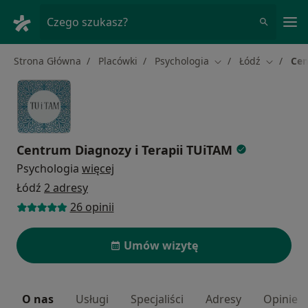
Me
Czego szukasz?
Strona Główna
Placówki
Psychologia
Łódź
Cen
Zmień miasto
Zmień mi
Centrum Diagnozy i Terapii TUiTAM
Psychologia
więcej
Łódź
2 adresy
26 opinii
Umów wizytę
O nas
Usługi
Specjaliści
Adresy
Opinie