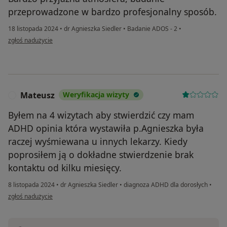
przeprowadzone w bardzo profesjonalny sposób.
18 listopada 2024
•
dr Agnieszka Siedler
•
Badanie ADOS - 2
•
w opinii użytkownika Mateusz
zgłoś nadużycie
Mateusz
Weryfikacja wizyty
M
Byłem na 4 wizytach aby stwierdzić czy mam
ADHD opinia która wystawiła p.Agnieszka była
raczej wyśmiewana u innych lekarzy. Kiedy
poprosiłem ją o dokładne stwierdzenie brak
kontaktu od kilku miesięcy.
8 listopada 2024
•
dr Agnieszka Siedler
•
diagnoza ADHD dla dorosłych
•
w opinii użytkownika Mateusz
zgłoś nadużycie