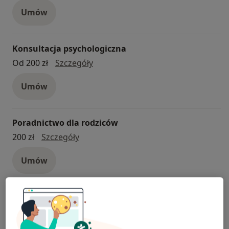
Umów
Konsultacja psychologiczna
Konsultacja psychologiczna
Od 200 zł
Szczegóły
Umów
Poradnictwo dla rodziców
poradnictwo dla rodziców
200 zł
Szczegóły
Umów
Badanie inteligencji
Badanie inteligencji
600 zł
Szczegóły