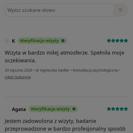
Szukaj w opiniach
K
Weryfikacja wizyty
Wizyta w bardzo miłej atmosferze. Spełniła moje
oczekiwania.
29 stycznia 2026
•
dr Agnieszka Siedler
•
Konsultacja psychologiczna
•
w opinii użytkownika K
zgłoś nadużycie
Agata
Weryfikacja wizyty
A
Jestem zadowolona z wizyty, badanie
przeprowadzone w bardzo profesjonalny sposób