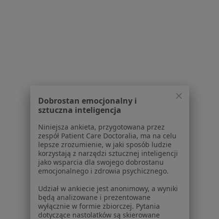
Powiązane wyszukiwania
W pobliżu Konstancina-Jeziorny
Zaburzenia nastroju w Warszawie
Zaburzenia nastroju w Piasecznie
Zaburzenia nastroju w Legionowie
Zaburzenia nastroju w Pruszkowie
Dobrostan emocjonalny i
sztuczna inteligencja
Zaburzenia nastroju w Otwocku
Niniejsza ankieta, przygotowana przez
Więcej (14)
zespół Patient Care Doctoralia, ma na celu
lepsze zrozumienie, w jaki sposób ludzie
Więcej w kategorii: W pobliżu Konstancina-Jez
korzystają z narzędzi sztucznej inteligencji
jako wsparcia dla swojego dobrostanu
Schorzenia w Konstancinie-Jeziornie
emocjonalnego i zdrowia psychicznego.
Depresja w Konstancinie-Jeziornie
Udział w ankiecie jest anonimowy, a wyniki
Kryzys emocjonalny w Konstancinie-Jeziornie
będą analizowane i prezentowane
wyłącznie w formie zbiorczej. Pytania
Zaburzenia emocjonalne w Konstancinie-Jeziornie
dotyczące nastolatków są skierowane