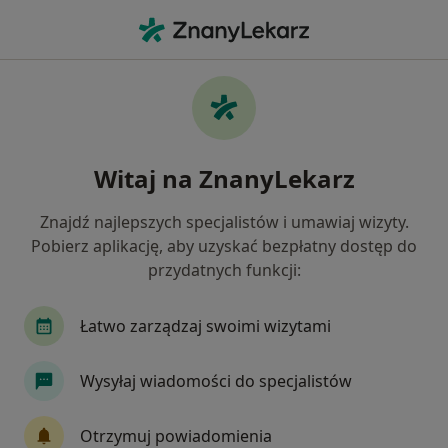
Me
Zaburzenia Nastroju • Konstancin-Jeziorna, mazowieckie
Filtry
• 1
Mapa
Zaburzenia nastroju specjaliści w
Witaj na ZnanyLekarz
Konstancinie-Jeziornie
Jak działają wyniki wyszukiwania
Znajdź najlepszych specjalistów i umawiaj wizyty.
Pobierz aplikację, aby uzyskać bezpłatny dostęp do
przydatnych funkcji:
Jakiego specjalisty szukasz?
Psycholog
Psychoterapeuta
Psychiatra
Łatwo zarządzaj swoimi wizytami
Wysyłaj wiadomości do specjalistów
Otrzymuj powiadomienia