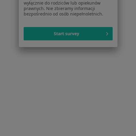
wyłącznie do rodziców lub opiekunów
Lęki w Konstancinie-Jeziornie
prawnych. Nie zbieramy informacji
bezpośrednio od osób niepełnoletnich.
Zaburzenia lękowe w Konstancinie-Jeziornie
Więcej (15)
Start survey
Więcej w kategorii: Schorzenia w Konstancinie
Strona Główna
Choroby
Zaburzenia Nastroju
Zmień miast
Konstancin-Jeziorna
Zmień miasto
Serwis
Regulamin
Polityka prywatności pacjentów
Polityka prywatności profesjonalistów