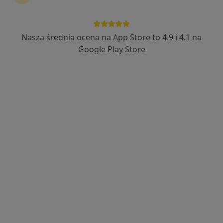
Nasza średnia ocena na App Store to 4.9 i 4.1 na
Google Play Store
Bezpieczne płatności
mgr Dorota Bolkowska-Leśniak
·
Więcej
Psycholog, Psychoterapeuta
2 opinie
Adres
Online
Orzechowa 7a, Konstancin-Jeziorna
•
Mapa
Family Therapy Studio: Terapia , Konsultacje , Doradztwo
Konsultacja psychologiczna
od 190 zł
Specjalista nie oferuje umawiania online pod tym adresem.
Poproś o wizytę