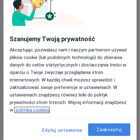
Szanujemy Twoją prywatność
Akceptując, pozwalasz nam i naszym partnerom używać
plików cookie (lub podobnych technologii) do zbierania
danych do celów statystycznych i dostarczania treści w
mgr Antonina Kręcisz
oparciu o Twoje zwyczaje przeglądania stron
·
Więcej
Psycholog
internetowych. W każdej chwili możesz sprawdzić i
7 opinii
zaktualizować swoje preferencje w ustawieniach. W
Warszawska 21A, Konstancin-Jeziorna
•
Mapa
ustawieniach znajdziesz również linki do polityk
Centrum Zmian
prywatności stron trzecich. Więcej informacji znajdziesz
w
polityka cookies
Konsultacja psychologiczna
230 zł
Specjalista nie oferuje umawiania online pod tym adresem.
Zaakceptuj
Edytuj ustawienia
Poproś o wizytę