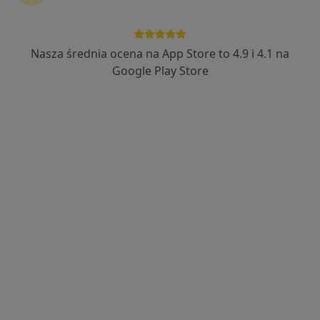
Nasza średnia ocena na App Store to 4.9 i 4.1 na
mgr Izabella Borowik
Google Play Store
·
Więcej
Psycholog, Psychoterapeuta
158 opinii
Adres
Online
Świerkowa 2, Ząbki k. Warszawa, Warszawa
•
Mapa
Gabinet Psychologiczny
Konsultacja psychologiczna
300 zł
Specjalista nie oferuje umawiania online pod tym adresem.
Poproś o wizytę