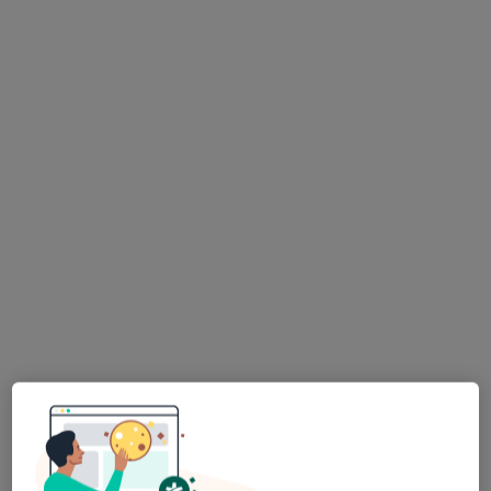
Women's Care by Anna Słomka
·
Więcej
Ginekologia, Ginekologia dziecięca, Położnictwo
673 opinie
Słoneczna 8, Ząbki
•
Mapa
Konsultacja leczenia niepłodności (kolejna wizyta)
150 zł
Pokaż więcej usług
Brak dostępnych specjalistów z wolnymi terminami w tym centrum medycznym.
Pokaż profil