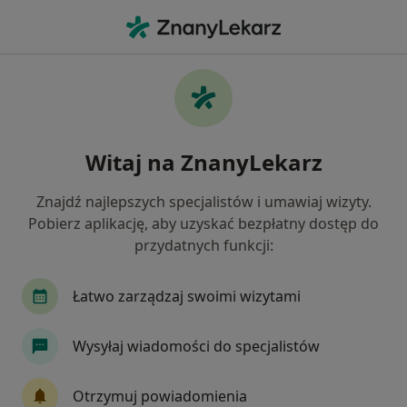
Me
Kryzys Emocjonalny • Ząbki, mazowieckie
Filtry
• 1
Ubezpieczenie
Map
Kryzys emocjonalny specjaliści w Ząbkach
Witaj na ZnanyLekarz
Jak działają wyniki wyszukiwania
Znajdź najlepszych specjalistów i umawiaj wizyty.
Pobierz aplikację, aby uzyskać bezpłatny dostęp do
Jakiego specjalisty szukasz?
przydatnych funkcji:
Psycholog
Psychoterapeuta
Psychiatra
Łatwo zarządzaj swoimi wizytami
Wysyłaj wiadomości do specjalistów
Otrzymuj powiadomienia