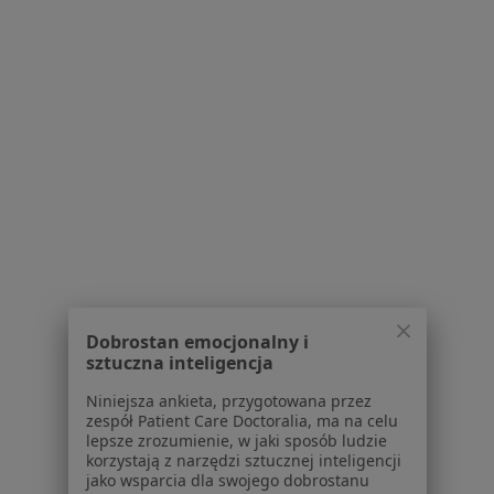
Serwis
Regulamin
Polityka prywatności pacjentów
Polityka prywatności profesjonalistów
Polityka prywatności dla profesjonalistów, których
dane pozyskaliśmy samodzielnie
Polityka cookies
Jak działają wyniki wyszukiwania
Dostępność
O nas
Praca
Dobrostan emocjonalny i
Rekrutujemy!
sztuczna inteligencja
Partnerzy
Centrum prasowe
Niniejsza ankieta, przygotowana przez
Kontakt
zespół Patient Care Doctoralia, ma na celu
lepsze zrozumienie, w jaki sposób ludzie
Dla pacjentów
korzystają z narzędzi sztucznej inteligencji
jako wsparcia dla swojego dobrostanu