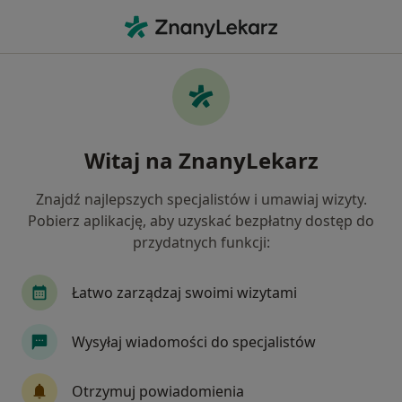
Me
Problemy Wychowawcze • Ząbki, mazowieckie
Filtry
• 1
Mapa
Problemy wychowawcze specjaliści w
Witaj na ZnanyLekarz
Ząbkach
Jak działają wyniki wyszukiwania
Znajdź najlepszych specjalistów i umawiaj wizyty.
Pobierz aplikację, aby uzyskać bezpłatny dostęp do
przydatnych funkcji:
Jakiego specjalisty szukasz?
Psycholog
Psychoterapeuta
Łatwo zarządzaj swoimi wizytami
Wysyłaj wiadomości do specjalistów
Otrzymuj powiadomienia