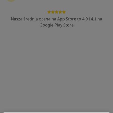
Nasza średnia ocena na App Store to 4.9 i 4.1 na
mgr Izabella Borowik
Google Play Store
·
Więcej
Psycholog, Psychoterapeuta
159 opinii
Adres
Online
Świerkowa 2, Ząbki k. Warszawa, Warszawa
•
Mapa
Gabinet Psychologiczny
Konsultacja psychologiczna
300 zł
Specjalista nie oferuje umawiania online pod tym adresem.
Poproś o wizytę