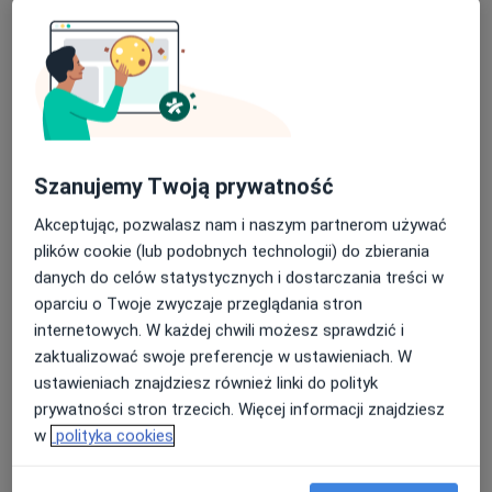
Bezpieczne płatności
Szanujemy Twoją prywatność
mgr Katarzyna Czekierda-Pieciuk
Akceptując, pozwalasz nam i naszym partnerom używać
·
Więcej
Psychoterapeuta certyfikowany, Psycholog
plików cookie (lub podobnych technologii) do zbierania
12 opinii
danych do celów statystycznych i dostarczania treści w
Adres
Online
oparciu o Twoje zwyczaje przeglądania stron
internetowych. W każdej chwili możesz sprawdzić i
zaktualizować swoje preferencje w ustawieniach. W
Księdza Ignacego Skorupki 43a
•
Mapa
ustawieniach znajdziesz również linki do polityk
Katarzyna Czekierda-Pieciuk Ząbki
prywatności stron trzecich. Więcej informacji znajdziesz
Konsultacja psychologiczna
250 zł
w
polityka cookies
Specjalista nie oferuje umawiania online pod tym adresem.