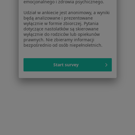
emocjonalnego i zdrowia psychicznego.
Lekarze
Placówki medyczne
Udział w ankiecie jest anonimowy, a wyniki
Pytania i odpowiedzi
będą analizowane i prezentowane
wyłącznie w formie zbiorczej. Pytania
Usługi i zabiegi
dotyczące nastolatków są skierowane
Choroby
wyłącznie do rodziców lub opiekunów
Pomoc
prawnych. Nie zbieramy informacji
bezpośrednio od osób niepełnoletnich.
Aplikacje mobilne
Blog dla pacjentów
Dla profesjonalistów
Start survey
Cennik
Dla lekarzy
Dla placówek medycznych
Noa Notes
nowość
Baza wiedzy
Centrum Pomocy dla Specjalisty
Kontakt
ZnanyLekarz - Strona główna