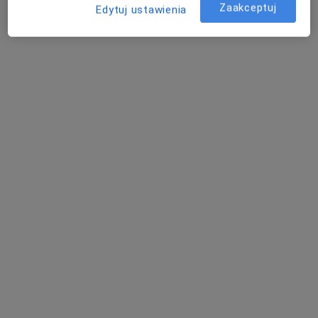
Zaakceptuj
Edytuj ustawienia
Poproś o wizytę
Katarzyna Bogacka
·
Więcej
Psychoterapeuta certyfikowany, Psycholog
62 opinie
Adres
Online
Świerkowa 2, Ząbki
•
Mapa
Gabinet stacjonarny Ząbki
Konsultacja psychoterapeutyczna
350 zł