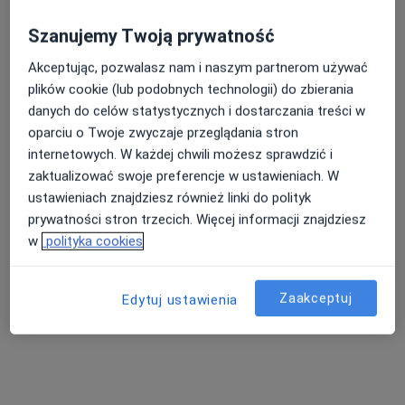
Konsultacja psychoterapeutyczna
350 zł
Specjalista nie oferuje umawiania online pod tym adresem.
Szanujemy Twoją prywatność
Akceptując, pozwalasz nam i naszym partnerom używać
Poproś o wizytę
plików cookie (lub podobnych technologii) do zbierania
danych do celów statystycznych i dostarczania treści w
oparciu o Twoje zwyczaje przeglądania stron
internetowych. W każdej chwili możesz sprawdzić i
zaktualizować swoje preferencje w ustawieniach. W
ustawieniach znajdziesz również linki do polityk
prywatności stron trzecich. Więcej informacji znajdziesz
w
polityka cookies
mgr Paulina Święcka
Zaakceptuj
Edytuj ustawienia
Psycholog
33 opinie
Adres
Online