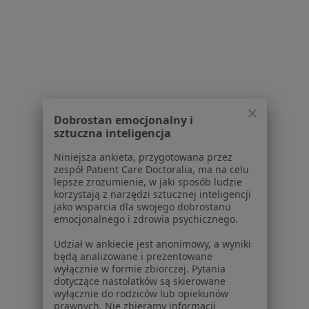
Bezsenność w Piasecznie
Bezsenność w Legionowie
Bezsenność w Pruszkowie
Bezsenność w Otwocku
Więcej (14)
Dobrostan emocjonalny i
Więcej w kategorii: W pobliżu Ząbek
sztuczna inteligencja
Schorzenia w Ząbkach
Niniejsza ankieta, przygotowana przez
zespół Patient Care Doctoralia, ma na celu
Zaburzenia miesiączkowania w Ząbkach
lepsze zrozumienie, w jaki sposób ludzie
korzystają z narzędzi sztucznej inteligencji
Zespół policystycznych jajników (PCOS / PMOS) w
jako wsparcia dla swojego dobrostanu
Ząbkach
emocjonalnego i zdrowia psychicznego.
Choroby ginekologiczne w Ząbkach
Udział w ankiecie jest anonimowy, a wyniki
będą analizowane i prezentowane
Bolesne miesiączkowanie w Ząbkach
wyłącznie w formie zbiorczej. Pytania
dotyczące nastolatków są skierowane
Menopauza w Ząbkach
wyłącznie do rodziców lub opiekunów
prawnych. Nie zbieramy informacji