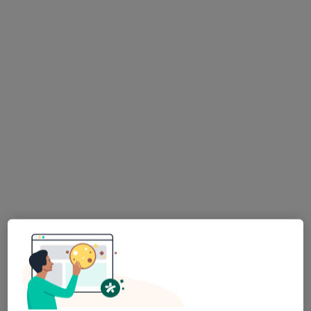
Poproś o wizytę
Katarzyna Bogacka
·
Więcej
Psychoterapeuta certyfikowany, Psycholog
62 opinie
Adres
Online
Świerkowa 2, Ząbki
•
Mapa
Gabinet stacjonarny Ząbki