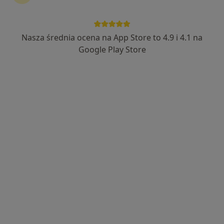
Nasza średnia ocena na App Store to 4.9 i 4.1 na
Bezpieczne płatności
Google Play Store
dr Agnieszka Siedler
·
Więcej
Psycholog, Psychoterapeuta
29 opinii
Adres 1
Adres 2
Online
Wyzwolenia 29, Ząbki
•
Mapa
Centrum Diagnozy i Terapii TUiTAM
Konsultacja psychologiczna
od 200 zł
Specjalista nie oferuje umawiania online pod tym adresem.
Poproś o wizytę