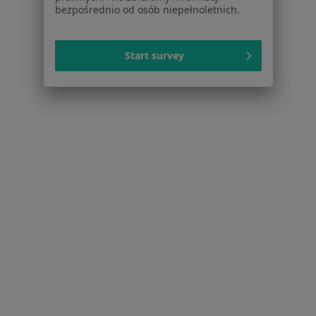
Więcej (15)
bezpośrednio od osób niepełnoletnich.
Więcej w kategorii: Schorzenia w Ząbkach
Start survey
Bezsenność Specjaliści W Ząbkach
Serwis
Regulamin
Polityka prywatności pacjentów
Polityka prywatności profesjonalistów
Polityka prywatności dla profesjonalistów, których
dane pozyskaliśmy samodzielnie
Polityka cookies
Jak działają wyniki wyszukiwania
Dostępność