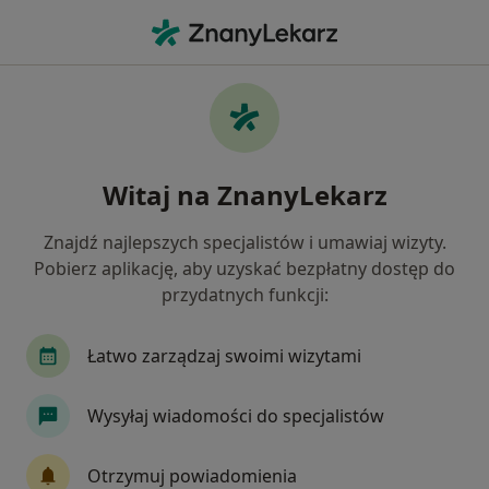
Me
Bezsenność • Ząbki, mazowieckie
Filtry
• 1
Mapa
Bezsenność specjaliści w Ząbkach
Witaj na ZnanyLekarz
Jak działają wyniki wyszukiwania
Znajdź najlepszych specjalistów i umawiaj wizyty.
Pobierz aplikację, aby uzyskać bezpłatny dostęp do
Jakiego specjalisty szukasz?
przydatnych funkcji:
Psycholog
Psychoterapeuta
Internista
Łatwo zarządzaj swoimi wizytami
Wysyłaj wiadomości do specjalistów
Otrzymuj powiadomienia