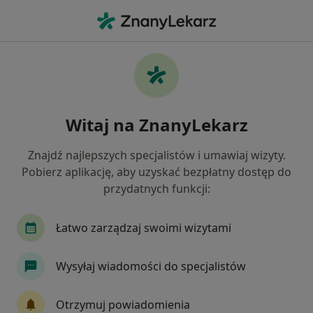
Me
Zaburzenia Psychosomatyczne • Ząbki, mazowieckie
Filtry
• 1
Ubezpieczenie
Map
Zaburzenia psychosomatyczne specjaliści w
Witaj na ZnanyLekarz
Ząbkach
Jak działają wyniki wyszukiwania
Znajdź najlepszych specjalistów i umawiaj wizyty.
Pobierz aplikację, aby uzyskać bezpłatny dostęp do
przydatnych funkcji:
Jakiego specjalisty szukasz?
Psycholog
Psychoterapeuta
Psychiatra
Łatwo zarządzaj swoimi wizytami
Wysyłaj wiadomości do specjalistów
Otrzymuj powiadomienia