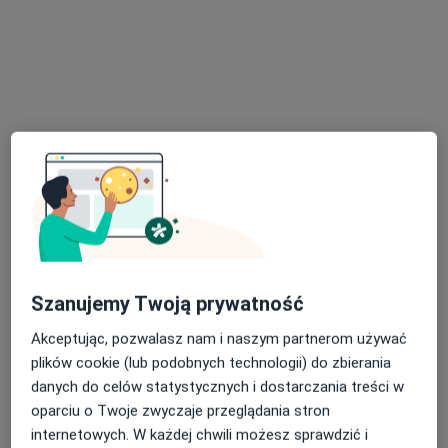
Specjalista nie oferuje umawiania online pod tym adresem.
Poproś o wizytę
Bezpieczne płatności
Szanujemy Twoją prywatność
mgr Aleksandra Bielska
Akceptując, pozwalasz nam i naszym partnerom używać
·
Więcej
Psycholog, Psycholog dziecięcy
plików cookie (lub podobnych technologii) do zbierania
18 opinii
danych do celów statystycznych i dostarczania treści w
oparciu o Twoje zwyczaje przeglądania stron
Adres
Online
internetowych. W każdej chwili możesz sprawdzić i