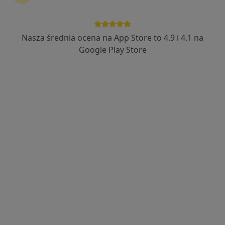
Nasza średnia ocena na App Store to 4.9 i 4.1 na
Google Play Store
Bezpieczne płatności
mgr Beata Wyszyńska
·
Więcej
Psycholog
22 opinie
Adres
Online
Kałuszyńska 5A 8, Warszawa
•
Mapa
Centrum Psychoterapii Z Sensem
Konsultacja psychologiczna
250 zł
Specjalista nie oferuje umawiania online pod tym adresem.
Poproś o wizytę