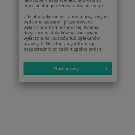
jako wsparcia dla swojego dobrostanu
Zaburzenia psychosomatyczne w Legionowie
emocjonalnego i zdrowia psychicznego.
Zaburzenia psychosomatyczne w Pruszkowie
Udział w ankiecie jest anonimowy, a wyniki
będą analizowane i prezentowane
Zaburzenia psychosomatyczne w Grodzisku
wyłącznie w formie zbiorczej. Pytania
Mazowieckim
dotyczące nastolatków są skierowane
wyłącznie do rodziców lub opiekunów
Więcej (14)
prawnych. Nie zbieramy informacji
bezpośrednio od osób niepełnoletnich.
Więcej w kategorii: W pobliżu Ząbek
Schorzenia w Ząbkach
Start survey
Bezsenność w Ząbkach
Zaburzenia lękowe w Ząbkach
Depresja w Ząbkach
Lęki w Ząbkach
Zaburzenia emocjonalne w Ząbkach
Więcej (15)
Więcej w kategorii: Schorzenia w Ząbkach