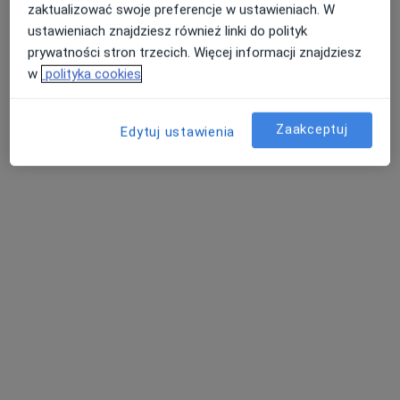
zaktualizować swoje preferencje w ustawieniach. W
Głębocka 5B / 30, Warszawa
•
Mapa
ustawieniach znajdziesz również linki do polityk
Prywatna Praktyka Psychologiczna
prywatności stron trzecich. Więcej informacji znajdziesz
Konsultacja psychologiczna
250 zł
w
polityka cookies
Specjalista nie oferuje umawiania online pod tym adresem.
Zaakceptuj
Edytuj ustawienia
Poproś o wizytę
Bezpieczne płatności
mgr Agnieszka Sitnik
·
Więcej
Psycholog, Psycholog dziecięcy