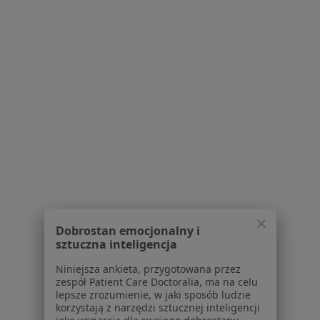
Adres
Online
Ludwika Kondratowicza 37 m 918, Warszawa
•
Mapa
Centrum Psychoterapii
Konsultacja psychologiczna (pierwsza wizyta)
250 zł
Specjalista nie oferuje umawiania online pod tym adresem.
Poproś o wizytę
1
2
3
4
5
6
9
Powiązane wyszukiwania
Dobrostan emocjonalny i
sztuczna inteligencja
W pobliżu Ząbek
Niniejsza ankieta, przygotowana przez
Zaburzenia psychosomatyczne w Warszawie
zespół Patient Care Doctoralia, ma na celu
lepsze zrozumienie, w jaki sposób ludzie
Zaburzenia psychosomatyczne w Piasecznie
korzystają z narzędzi sztucznej inteligencji