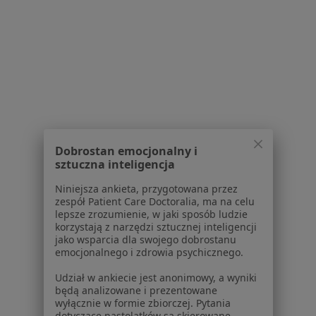
O nas
Praca
Rekrutujemy!
Partnerzy
Centrum prasowe
Kontakt
Dla pacjentów
Lekarze
Placówki medyczne
Dobrostan emocjonalny i
sztuczna inteligencja
Pytania i odpowiedzi
Usługi i zabiegi
Niniejsza ankieta, przygotowana przez
Choroby
zespół Patient Care Doctoralia, ma na celu
lepsze zrozumienie, w jaki sposób ludzie
Pomoc
korzystają z narzędzi sztucznej inteligencji
Aplikacje mobilne
jako wsparcia dla swojego dobrostanu
Blog dla pacjentów
emocjonalnego i zdrowia psychicznego.
Dla profesjonalistów
Udział w ankiecie jest anonimowy, a wyniki
będą analizowane i prezentowane
Cennik
wyłącznie w formie zbiorczej. Pytania
dotyczące nastolatków są skierowane