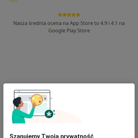
Nasza średnia ocena na App Store to 4.9 i 4.1 na
mgr Natalia Gorzkowska
Google Play Store
·
Więcej
Fizjoterapeuta, Podolog
67 opinii
Wierzchosławice 678/3
•
Mapa
Instytut Zdrowia Natalia Gorzkowska
Konsultacja fizjoterapeutyczna
100 zł
Specjalista nie oferuje umawiania online pod tym adresem.
Poproś o wizytę
Szanujemy Twoją prywatność