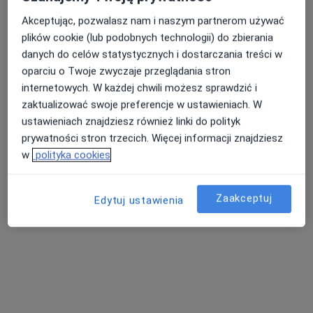
Akceptując, pozwalasz nam i naszym partnerom używać
plików cookie (lub podobnych technologii) do zbierania
lek. dent. Maria Kołodziej-Tolasz
danych do celów statystycznych i dostarczania treści w
Stomatolog dziecięcy, Stomatolog
oparciu o Twoje zwyczaje przeglądania stron
18 opinii
internetowych. W każdej chwili możesz sprawdzić i
zaktualizować swoje preferencje w ustawieniach. W
Adres 1
Adres 2
Adres 3
ustawieniach znajdziesz również linki do polityk
prywatności stron trzecich. Więcej informacji znajdziesz
Ludwika Solskiego 100, Brzesko
•
Mapa
w
polityka cookies
Tolasz Stomatologia
Konsultacja ortodontyczna
Brak ceny
Zaakceptuj
Edytuj ustawienia
Specjalista nie oferuje umawiania online pod tym adresem.
Poproś o wizytę