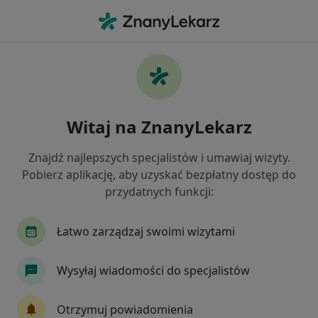
Me
Wady Zgryzu • Brzesko, małopolskie
Filtry
• 1
Mapa
Wady zgryzu specjaliści w Brzesku
Witaj na ZnanyLekarz
Jak działają wyniki wyszukiwania
Znajdź najlepszych specjalistów i umawiaj wizyty.
Pobierz aplikację, aby uzyskać bezpłatny dostęp do
Jakiego specjalisty szukasz?
przydatnych funkcji:
Stomatolog
Stomatolog dziecięcy
Ortodo
Łatwo zarządzaj swoimi wizytami
Wysyłaj wiadomości do specjalistów
Otrzymuj powiadomienia