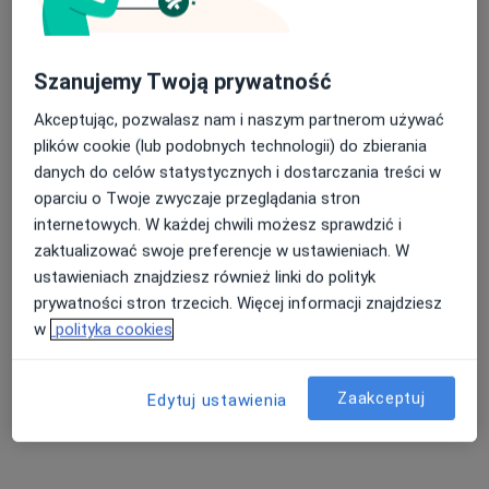
lek. dent. Maria Kostrzewa-Seyoum
Szanujemy Twoją prywatność
·
Stomatolog, Protetyk stomatologiczny, Stomatolog dziecięcy
Akceptując, pozwalasz nam i naszym partnerom używać
Więcej
plików cookie (lub podobnych technologii) do zbierania
56 opinii
danych do celów statystycznych i dostarczania treści w
oparciu o Twoje zwyczaje przeglądania stron
Adres 1
Adres 2
Adres 3
internetowych. W każdej chwili możesz sprawdzić i
zaktualizować swoje preferencje w ustawieniach. W
ul. 19 stycznia 12, Brzesko
•
Mapa
ustawieniach znajdziesz również linki do polityk
B Stomatologia & Radiologia Seyoum Brzesko
prywatności stron trzecich. Więcej informacji znajdziesz
Chirurgia stomatologiczna
Brak ceny
w
polityka cookies
Specjalista nie oferuje umawiania online pod tym adresem.
Zaakceptuj
Edytuj ustawienia
Poproś o wizytę