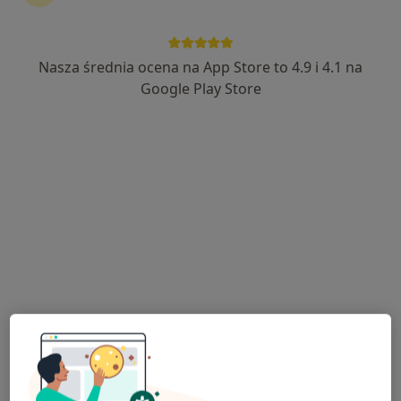
Nasza średnia ocena na App Store to 4.9 i 4.1 na
lek. dent. Katarzyna Bargieł
Google Play Store
·
Więcej
Stomatolog
4 opinie
Bogumiłowice 210, Bogumiłowice
•
Mapa
Gabinet Stomatologiczny Piotr Boryczka
Konsultacja stomatologiczna
100 zł
Specjalista nie oferuje umawiania online pod tym adresem.
Poproś o wizytę