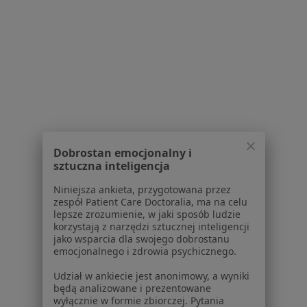
dane pozyskaliśmy samodzielnie
Polityka cookies
Jak działają wyniki wyszukiwania
Dostępność
O nas
Praca
Rekrutujemy!
Partnerzy
Centrum prasowe
Kontakt
Dobrostan emocjonalny i
Dla pacjentów
sztuczna inteligencja
Lekarze
Niniejsza ankieta, przygotowana przez
zespół Patient Care Doctoralia, ma na celu
Placówki medyczne
lepsze zrozumienie, w jaki sposób ludzie
Pytania i odpowiedzi
korzystają z narzędzi sztucznej inteligencji
Usługi i zabiegi
jako wsparcia dla swojego dobrostanu
emocjonalnego i zdrowia psychicznego.
Choroby
Pomoc
Udział w ankiecie jest anonimowy, a wyniki
Aplikacje mobilne
będą analizowane i prezentowane
wyłącznie w formie zbiorczej. Pytania
Blog dla pacjentów