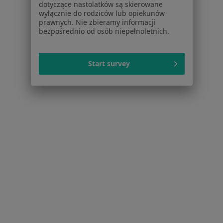
dotyczące nastolatków są skierowane
wyłącznie do rodziców lub opiekunów
Dla profesjonalistów
prawnych. Nie zbieramy informacji
bezpośrednio od osób niepełnoletnich.
Cennik
Dla lekarzy
Dla placówek medycznych
Start survey
Noa Notes
nowość
Baza wiedzy
Centrum Pomocy dla Specjalisty
Kontakt
ZnanyLekarz - Strona główna
ZnanyLekarz Sp. z o.o.
ul. Kolejowa 5/7
01-217 Warszawa, Polska
NIP: ⁠7010224868
KRS: ⁠0000347997
REGON: ⁠142276657