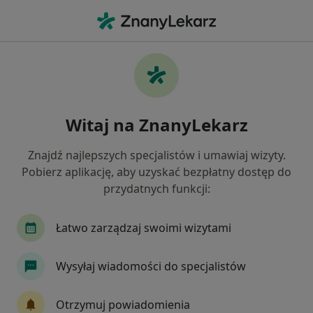
Me
Złamanie Zęba • Brzesko, małopolskie
Filtry
• 1
Ubezpieczenie
Map
Złamanie zęba specjaliści w Brzesku
Witaj na ZnanyLekarz
Jak działają wyniki wyszukiwania
Znajdź najlepszych specjalistów i umawiaj wizyty.
Pobierz aplikację, aby uzyskać bezpłatny dostęp do
Jakiego specjalisty szukasz?
przydatnych funkcji:
Stomatolog
Stomatolog dziecięcy
Protet
Łatwo zarządzaj swoimi wizytami
Wysyłaj wiadomości do specjalistów
Otrzymuj powiadomienia