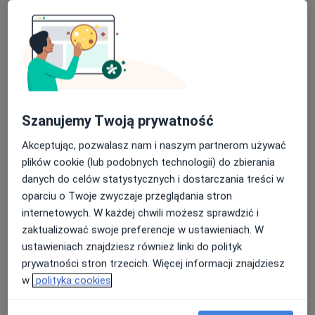
Szanujemy Twoją prywatność
lek. dent. Maja Broda Latos
Akceptując, pozwalasz nam i naszym partnerom używać
·
Więcej
plików cookie (lub podobnych technologii) do zbierania
Stomatolog
danych do celów statystycznych i dostarczania treści w
73 opinie
oparciu o Twoje zwyczaje przeglądania stron
Ekspert od stomatologii estetycznej
internetowych. W każdej chwili możesz sprawdzić i
Kompleksowe odbudowy uśmiechu
zaktualizować swoje preferencje w ustawieniach. W
Metamorfozy, które zachwycają
ustawieniach znajdziesz również linki do polityk
prywatności stron trzecich. Więcej informacji znajdziesz
Aleja Jana Pawła II 180, Kraków
•
Mapa
w
polityka cookies
Dental Migas Clinic
Higienizacja
390 zł