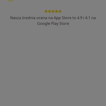
Nasza średnia ocena na App Store to 4.9 i 4.1 na
Bezpieczne płatności
Google Play Store
mgr Mateusz Szumlas
·
Więcej
Fizjoterapeuta
40 opinii
Odmogile 9a, Kraków
•
Mapa
Mateusz Szumlas
Fizjoterapia
250 zł
Specjalista nie oferuje umawiania online pod tym adresem.
Poproś o wizytę