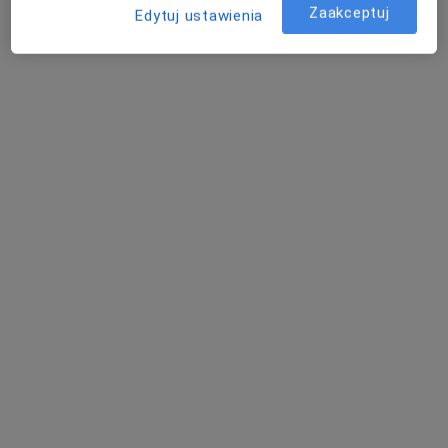
Zaakceptuj
Edytuj ustawienia
Specjalista nie oferuje umawiania online pod tym adresem.
Poproś o wizytę
Bezpieczne płatności
mgr Amadeusz Zapała
·
Więcej
Fizjoterapeuta
75 opinii
Księcia Józefa 54a, Kraków
•
Mapa
Balance Therapy Amadeusz Zapała