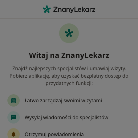
Me
Wady Zgryzu • Kraków, małopolskie
Filtry
• 1
Ubezpieczenie
Map
Wady zgryzu specjaliści w Krakowie
Witaj na ZnanyLekarz
Jak działają wyniki wyszukiwania
Znajdź najlepszych specjalistów i umawiaj wizyty.
Pobierz aplikację, aby uzyskać bezpłatny dostęp do
Jakiego specjalisty szukasz?
przydatnych funkcji:
Stomatolog
Ortodonta
Fizjoterapeuta
Łatwo zarządzaj swoimi wizytami
Wysyłaj wiadomości do specjalistów
Otrzymuj powiadomienia