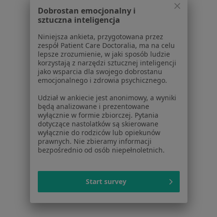
Wady zgryzu w Rabce-Zdroju
Dobrostan emocjonalny i
sztuczna inteligencja
Wady zgryzu w Bochni
Niniejsza ankieta, przygotowana przez
Wady zgryzu w Brzesku
zespół Patient Care Doctoralia, ma na celu
lepsze zrozumienie, w jaki sposób ludzie
Wady zgryzu w Limanowej
korzystają z narzędzi sztucznej inteligencji
jako wsparcia dla swojego dobrostanu
Więcej (9)
emocjonalnego i zdrowia psychicznego.
Więcej w kategorii: W pobliżu Krakowa
Udział w ankiecie jest anonimowy, a wyniki
Schorzenia w Krakowie
będą analizowane i prezentowane
wyłącznie w formie zbiorczej. Pytania
Ból zęba w Krakowie
dotyczące nastolatków są skierowane
wyłącznie do rodziców lub opiekunów
Próchnica w Krakowie
prawnych. Nie zbieramy informacji
bezpośrednio od osób niepełnoletnich.
Nadwrażliwość zębów w Krakowie
Choroby miazgi w Krakowie
Start survey
Przebarwienia zębów w Krakowie
Więcej (15)