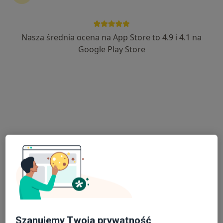
Nasza średnia ocena na App Store to 4.9 i 4.1 na
lek. dent. Katarzyna Bargieł
Google Play Store
·
Więcej
Stomatolog
4 opinie
Bogumiłowice 210, Bogumiłowice
•
Mapa
Gabinet Stomatologiczny Piotr Boryczka
Konsultacja stomatologiczna
100 zł
Specjalista nie oferuje umawiania online pod tym adresem.
Poproś o wizytę
Szanujemy Twoją prywatność