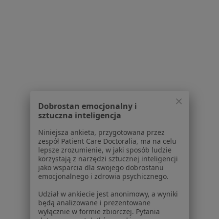
O nas
Praca
Rekrutujemy!
Partnerzy
Centrum prasowe
Kontakt
Dla pacjentów
Lekarze
Placówki medyczne
Dobrostan emocjonalny i
sztuczna inteligencja
Pytania i odpowiedzi
Usługi i zabiegi
Niniejsza ankieta, przygotowana przez
Choroby
zespół Patient Care Doctoralia, ma na celu
lepsze zrozumienie, w jaki sposób ludzie
Pomoc
korzystają z narzędzi sztucznej inteligencji
Aplikacje mobilne
jako wsparcia dla swojego dobrostanu
Blog dla pacjentów
emocjonalnego i zdrowia psychicznego.
Dla profesjonalistów
Udział w ankiecie jest anonimowy, a wyniki
będą analizowane i prezentowane
Cennik
wyłącznie w formie zbiorczej. Pytania