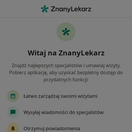
Me
Choroby Stomatologiczne • Brzesko, małopolskie
Filtry
• 1
Mapa
Choroby stomatologiczne specjaliści w
Witaj na ZnanyLekarz
Brzesku
Jak działają wyniki wyszukiwania
Znajdź najlepszych specjalistów i umawiaj wizyty.
Pobierz aplikację, aby uzyskać bezpłatny dostęp do
przydatnych funkcji:
Jakiego specjalisty szukasz?
Stomatolog
Łatwo zarządzaj swoimi wizytami
Wysyłaj wiadomości do specjalistów
Otrzymuj powiadomienia