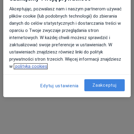
Akceptując, pozwalasz nam i naszym partnerom używać
plików cookie (lub podobnych technologii) do zbierania
danych do celów statystycznych i dostarczania treści w
lek. dent. Anna Zydroń
oparciu o Twoje zwyczaje przeglądania stron
·
Więcej
Stomatolog
internetowych. W każdej chwili możesz sprawdzić i
4 opinie
zaktualizować swoje preferencje w ustawieniach. W
ustawieniach znajdziesz również linki do polityk
Kościuszki 6, Brzesko
•
Mapa
prywatności stron trzecich. Więcej informacji znajdziesz
Gabinet Stomatologiczny
w
polityka cookies
Chirurgia stomatologiczna
Brak ceny
Specjalista nie oferuje umawiania online pod tym adresem.
Zaakceptuj
Edytuj ustawienia
Poproś o wizytę