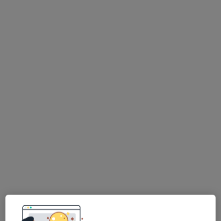
mgr David Nachman
·
Więcej
Fizjoterapeuta
11 opinii
Bernardyńska 17, Bochnia
•
Mapa
Symferia - Fizjoterapia Osteopatia Trening
Konsultacja fizjoterapeutyczna
od 220 zł
Specjalista nie oferuje umawiania online pod tym adresem.
Poproś o wizytę