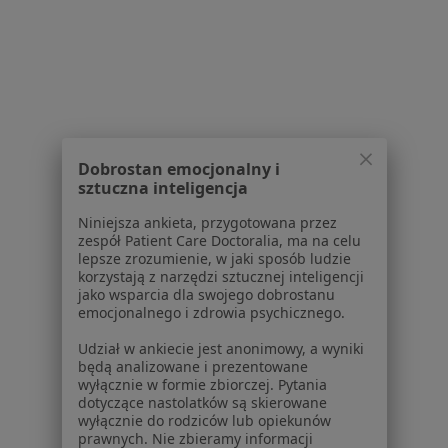
wyszukiwania
Fizjoterapeuta
W pobliżu Brzeska
Fizjoterapeuci w Krakowie
Fizjoterapeuci w Tarnowie
Fizjoterapeuci w Nowym Sączu
Dobrostan emocjonalny i
Fizjoterapeuci w Wieliczce
sztuczna inteligencja
Fizjoterapeuci w Niepołomicach
Niniejsza ankieta, przygotowana przez
zespół Patient Care Doctoralia, ma na celu
Więcej (14)
lepsze zrozumienie, w jaki sposób ludzie
Więcej w kategorii: W pobliżu Brzeska
korzystają z narzędzi sztucznej inteligencji
jako wsparcia dla swojego dobrostanu
Najczęstsze schorzenia
emocjonalnego i zdrowia psychicznego.
Ból kolana Brzesko
Udział w ankiecie jest anonimowy, a wyniki
będą analizowane i prezentowane
Bóle kręgosłupa Brzesko
wyłącznie w formie zbiorczej. Pytania
dotyczące nastolatków są skierowane
Choroby wieku dziecięcego Brzesko
wyłącznie do rodziców lub opiekunów
prawnych. Nie zbieramy informacji