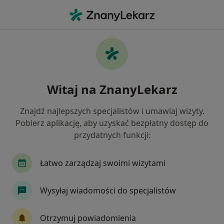
Me
Fizjoterapeuta • Brzesko, małopolskie
Filtry
Ubezpieczenie
Mapa
Polecani fizjoterapeuci w Brzesku
Witaj na ZnanyLekarz
Jak działają wyniki wyszukiwania
Znajdź najlepszych specjalistów i umawiaj wizyty.
Pobierz aplikację, aby uzyskać bezpłatny dostęp do
Wybierz swoje ubezpieczenie
przydatnych funkcji:
Łatwo zarządzaj swoimi wizytami
Wysyłaj wiadomości do specjalistów
Otrzymuj powiadomienia