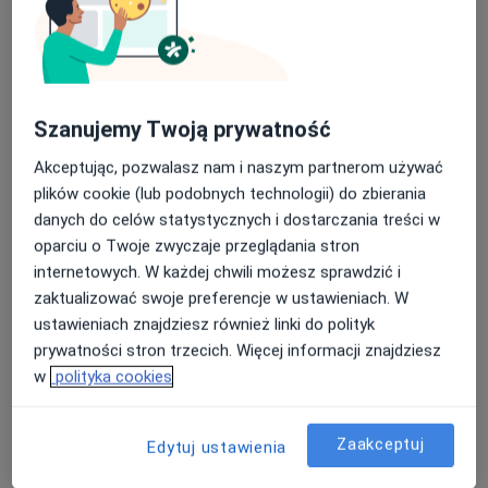
mgr Klaudia Rusek
·
Więcej
Fizjoterapeuta
16 opinii
Bernardyńska 17, Bochnia
•
Mapa
Szanujemy Twoją prywatność
Symferia - Fizjoterapia Osteopatia Trening
Konsultacja fizjoterapeutyczna
od 220 zł
Akceptując, pozwalasz nam i naszym partnerom używać
plików cookie (lub podobnych technologii) do zbierania
Specjalista nie oferuje umawiania online pod tym adresem.
danych do celów statystycznych i dostarczania treści w
Poproś o wizytę
oparciu o Twoje zwyczaje przeglądania stron
internetowych. W każdej chwili możesz sprawdzić i
zaktualizować swoje preferencje w ustawieniach. W
ustawieniach znajdziesz również linki do polityk
prywatności stron trzecich. Więcej informacji znajdziesz
w
polityka cookies
Zaakceptuj
Edytuj ustawienia