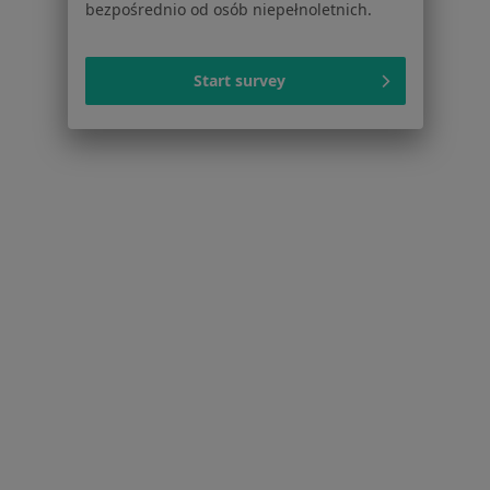
Dyskopatia Brzesko
bezpośrednio od osób niepełnoletnich.
Blizny Brzesko
Start survey
Więcej (14)
Więcej w kategorii: Najczęstsze schorzenia
Strona Główna
Fizjoterapeuta
Brzesko
Zmień miasto
Serwis
Regulamin
Polityka prywatności pacjentów
Polityka prywatności profesjonalistów
Polityka prywatności dla profesjonalistów, których
dane pozyskaliśmy samodzielnie