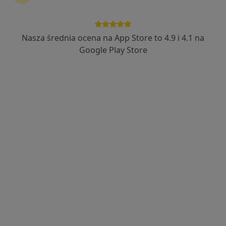
mgr Konrad Błaż
·
Więcej
Fizjoterapeuta
Nasza średnia ocena na App Store to 4.9 i 4.1 na
15 opinii
Google Play Store
Bernardyńska 17, Bochnia
•
Mapa
Symferia - Fizjoterapia Osteopatia Trening
Konsultacja fizjoterapeutyczna
od 220 zł
Specjalista nie oferuje umawiania online pod tym adresem.
Poproś o wizytę