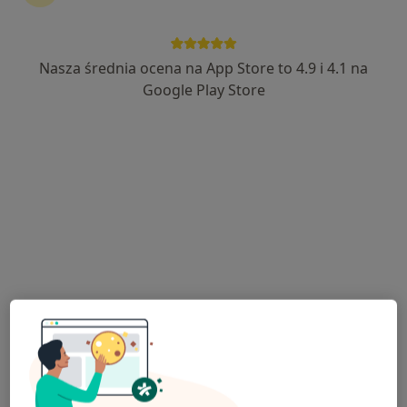
Nasza średnia ocena na App Store to 4.9 i 4.1 na
Barbara Babicz-Panna
Google Play Store
Lekarz wykonujący zabiegi medycyny estetycznej, Stomatolog
14 opinii
Kościuszki 11, Bochnia
•
Mapa
TOP-DENT STOMATOLOGIA I MEDYCYNA ESTETYCZNA
Botox - toksyna botulinowa
od 450 zł
Specjalista nie oferuje umawiania online pod tym adresem.
Poproś o wizytę