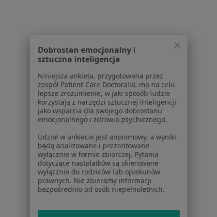
Partnerzy
Centrum prasowe
Kontakt
Dla pacjentów
Dobrostan emocjonalny i
sztuczna inteligencja
Lekarze
Placówki medyczne
Niniejsza ankieta, przygotowana przez
zespół Patient Care Doctoralia, ma na celu
Pytania i odpowiedzi
lepsze zrozumienie, w jaki sposób ludzie
Usługi i zabiegi
korzystają z narzędzi sztucznej inteligencji
Choroby
jako wsparcia dla swojego dobrostanu
emocjonalnego i zdrowia psychicznego.
Pomoc
Aplikacje mobilne
Udział w ankiecie jest anonimowy, a wyniki
Blog dla pacjentów
będą analizowane i prezentowane
wyłącznie w formie zbiorczej. Pytania
dotyczące nastolatków są skierowane
Dla profesjonalistów
wyłącznie do rodziców lub opiekunów
prawnych. Nie zbieramy informacji
Cennik
bezpośrednio od osób niepełnoletnich.
Dla lekarzy
Dla placówek medycznych