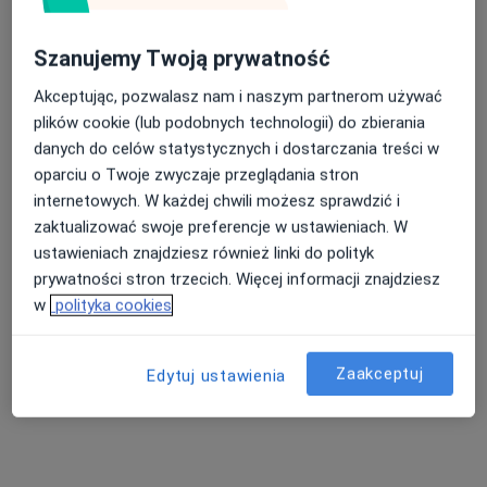
Szanujemy Twoją prywatność
lek. dent. Katarzyna Bargieł
Akceptując, pozwalasz nam i naszym partnerom używać
·
Więcej
Stomatolog
plików cookie (lub podobnych technologii) do zbierania
4 opinie
danych do celów statystycznych i dostarczania treści w
Bogumiłowice 210, Bogumiłowice
•
Mapa
oparciu o Twoje zwyczaje przeglądania stron
Gabinet Stomatologiczny Piotr Boryczka
internetowych. W każdej chwili możesz sprawdzić i
zaktualizować swoje preferencje w ustawieniach. W
Konsultacja stomatologiczna
100 zł
ustawieniach znajdziesz również linki do polityk
Specjalista nie oferuje umawiania online pod tym adresem.
prywatności stron trzecich. Więcej informacji znajdziesz
w
polityka cookies
Poproś o wizytę
Zaakceptuj
Edytuj ustawienia