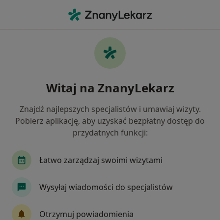
Me
Zapalenie Dziąseł • Brzesko, małopolskie
Filtry
• 1
Mapa
Zapalenie dziąseł specjaliści w Brzesku
Witaj na ZnanyLekarz
Jak działają wyniki wyszukiwania
Znajdź najlepszych specjalistów i umawiaj wizyty.
Pobierz aplikację, aby uzyskać bezpłatny dostęp do
Jakiego specjalisty szukasz?
przydatnych funkcji:
Stomatolog
Internista
Kardiolog
Lek
Łatwo zarządzaj swoimi wizytami
Wysyłaj wiadomości do specjalistów
Otrzymuj powiadomienia