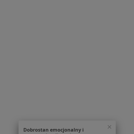
Dostępność
O nas
Praca
Rekrutujemy!
Partnerzy
Centrum prasowe
Kontakt
Dla pacjentów
Lekarze
Placówki medyczne
Pytania i odpowiedzi
Usługi i zabiegi
Choroby
Pomoc
Aplikacje mobilne
Blog dla pacjentów
Dla profesjonalistów
Dobrostan emocjonalny i