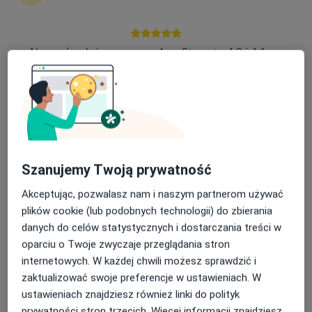
Nasza średnia ocena na App Store to 4.9 i 4.1 na
lek. dent. Anna Zydroń
Google Play Store
·
Więcej
Stomatolog
4 opinie
Kościuszki 6, Brzesko
•
Mapa
Gabinet Stomatologiczny
Chirurgia stomatologiczna
Brak ceny
Szanujemy Twoją prywatność
Specjalista nie oferuje umawiania online pod tym adresem.
Akceptując, pozwalasz nam i naszym partnerom używać
Poproś o wizytę
plików cookie (lub podobnych technologii) do zbierania
danych do celów statystycznych i dostarczania treści w
oparciu o Twoje zwyczaje przeglądania stron
internetowych. W każdej chwili możesz sprawdzić i
zaktualizować swoje preferencje w ustawieniach. W
ustawieniach znajdziesz również linki do polityk
prywatności stron trzecich. Więcej informacji znajdziesz