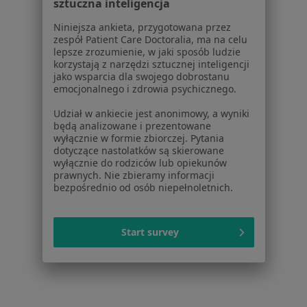
Cennik
sztuczna inteligencja
Dla lekarzy
Niniejsza ankieta, przygotowana przez
Dla placówek medycznych
zespół Patient Care Doctoralia, ma na celu
Noa Notes
nowość
lepsze zrozumienie, w jaki sposób ludzie
korzystają z narzędzi sztucznej inteligencji
Baza wiedzy
jako wsparcia dla swojego dobrostanu
Centrum Pomocy dla Specjalisty
emocjonalnego i zdrowia psychicznego.
Kontakt
Udział w ankiecie jest anonimowy, a wyniki
ZnanyLekarz - Strona główna
będą analizowane i prezentowane
wyłącznie w formie zbiorczej. Pytania
ZnanyLekarz Sp. z o.o.
dotyczące nastolatków są skierowane
ul. Kolejowa 5/7
wyłącznie do rodziców lub opiekunów
prawnych. Nie zbieramy informacji
01-217 Warszawa, Polska
bezpośrednio od osób niepełnoletnich.
NIP: ⁠7010224868
KRS: ⁠0000347997
Start survey
REGON: ⁠142276657
Sąd Rejonowy dla m.st. Warszawy w Warszawie XII
Wydział Gospodarczy KRS