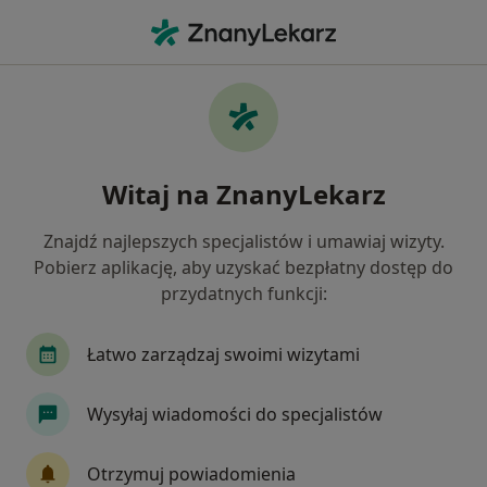
Me
Choroby Jamy Ustnej • Brzesko, małopolskie
Filtry
• 1
Mapa
Choroby jamy ustnej specjaliści w Brzesku
Witaj na ZnanyLekarz
Jak działają wyniki wyszukiwania
Znajdź najlepszych specjalistów i umawiaj wizyty.
Pobierz aplikację, aby uzyskać bezpłatny dostęp do
Jakiego specjalisty szukasz?
przydatnych funkcji:
Stomatolog
Łatwo zarządzaj swoimi wizytami
Wysyłaj wiadomości do specjalistów
Otrzymuj powiadomienia