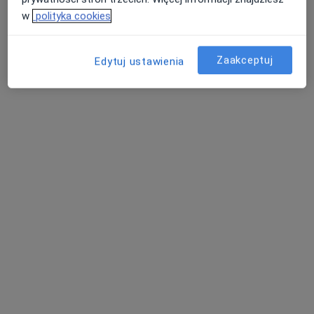
w
polityka cookies
lek. dent. Katarzyna Gabryel-Sikorska
Zaakceptuj
Edytuj ustawienia
·
Więcej
Stomatolog
Brzeźnicka 51a, Bochnia
•
Mapa
Nova-Dent
Chirurgia stomatologiczna
Brak ceny
Specjalista nie oferuje umawiania online pod tym adresem.
Poproś o wizytę