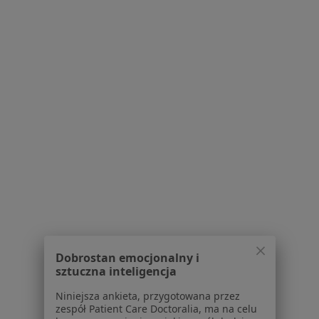
Polityka prywatności pacjentów
Polityka prywatności profesjonalistów
Polityka prywatności dla profesjonalistów, których
dane pozyskaliśmy samodzielnie
Polityka cookies
Jak działają wyniki wyszukiwania
Dostępność
O nas
Praca
Rekrutujemy!
Partnerzy
Centrum prasowe
Kontakt
Dla pacjentów
Lekarze
Dobrostan emocjonalny i
sztuczna inteligencja
Placówki medyczne
Pytania i odpowiedzi
Niniejsza ankieta, przygotowana przez
Usługi i zabiegi
zespół Patient Care Doctoralia, ma na celu