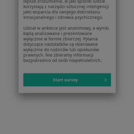
lepsze zrozumienie, w jaki sposób ludzie
Choroby
korzystają z narzędzi sztucznej inteligencji
Pomoc
jako wsparcia dla swojego dobrostanu
Aplikacje mobilne
emocjonalnego i zdrowia psychicznego.
Blog dla pacjentów
Udział w ankiecie jest anonimowy, a wyniki
będą analizowane i prezentowane
Dla profesjonalistów
wyłącznie w formie zbiorczej. Pytania
dotyczące nastolatków są skierowane
Cennik
wyłącznie do rodziców lub opiekunów
Dla lekarzy
prawnych. Nie zbieramy informacji
bezpośrednio od osób niepełnoletnich.
Dla placówek medycznych
Noa Notes
nowość
Baza wiedzy
Start survey
Centrum Pomocy dla Specjalisty
Kontakt
ZnanyLekarz - Strona główna
ZnanyLekarz Sp. z o.o.
ul. Kolejowa 5/7
01-217 Warszawa, Polska