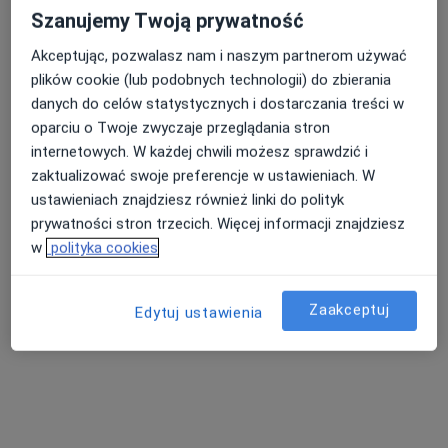
Szanujemy Twoją prywatność
Akceptując, pozwalasz nam i naszym partnerom używać
plików cookie (lub podobnych technologii) do zbierania
Przychodnia Pulsmed Brzesko
danych do celów statystycznych i dostarczania treści w
·
Więcej
Medycyna rodzinna, Pediatria, Interna
oparciu o Twoje zwyczaje przeglądania stron
1 opinia
internetowych. W każdej chwili możesz sprawdzić i
zaktualizować swoje preferencje w ustawieniach. W
Adres 1
Adres 2
ustawieniach znajdziesz również linki do polityk
prywatności stron trzecich. Więcej informacji znajdziesz
Legionów Piłsudskiego 27A, Brzesko
•
Mapa
w
polityka cookies
Konsultacja dietetyczna (pierwsza wizyta)
250 zł
Zaakceptuj
Edytuj ustawienia
lek. Karolina Wojdyła
mgr Ewelina Wojdak
lekarz wykonujący
dietetyk
zabiegi medycyny
estetycznej