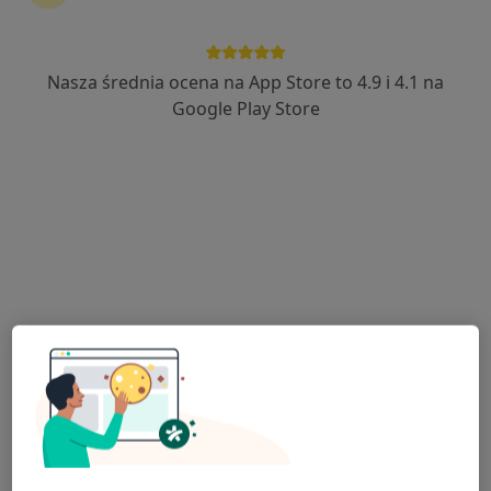
Nasza średnia ocena na App Store to 4.9 i 4.1 na
lek. Karolina Wojdyła
Google Play Store
Lekarz wykonujący zabiegi medycyny estetycznej,
·
Więcej
Ultrasonografista
5 opinii
Legionów Piłsudskiego 27A, Brzesko
•
Mapa
Przychodnia Pulsmed Brzesko
USG jamy brzusznej
230 zł
Specjalista nie oferuje umawiania online pod tym adresem.
Poproś o wizytę