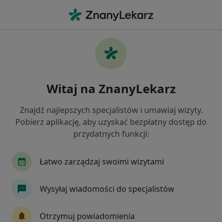
Me
Bruksizm • Brzesko, małopolskie
Filtry
• 1
Ubezpieczenie
Map
Bruksizm specjaliści w Brzesku
Witaj na ZnanyLekarz
Jak działają wyniki wyszukiwania
Znajdź najlepszych specjalistów i umawiaj wizyty.
Pobierz aplikację, aby uzyskać bezpłatny dostęp do
Jakiego specjalisty szukasz?
przydatnych funkcji:
Lekarz wykonujący zabiegi medycyny estetycznej
Łatwo zarządzaj swoimi wizytami
Wysyłaj wiadomości do specjalistów
Otrzymuj powiadomienia