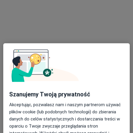
lek. dent. Tomasz Batko
·
Więcej
Stomatolog, Chirurg stomatologiczny
113 opinii
Adres 1
Adres 2
Rynek 14, Zakliczyn
•
Mapa
BATKO stomatologia
Chirurgia stomatologiczna
Brak ceny
Specjalista nie oferuje umawiania online pod tym adresem.
Szanujemy Twoją prywatność
Poproś o wizytę
Akceptując, pozwalasz nam i naszym partnerom używać
plików cookie (lub podobnych technologii) do zbierania
danych do celów statystycznych i dostarczania treści w
oparciu o Twoje zwyczaje przeglądania stron