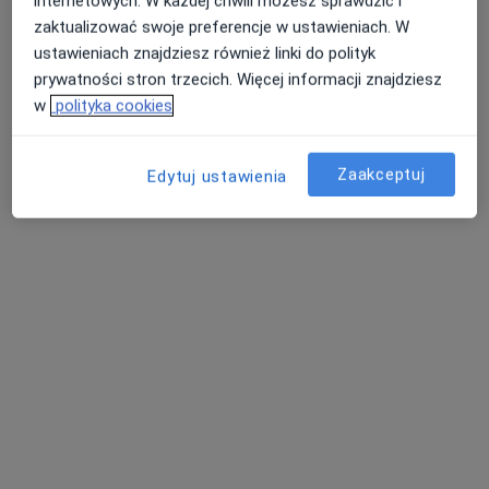
internetowych. W każdej chwili możesz sprawdzić i
zaktualizować swoje preferencje w ustawieniach. W
ustawieniach znajdziesz również linki do polityk
prywatności stron trzecich. Więcej informacji znajdziesz
w
polityka cookies
lek. dent. Katarzyna Bargieł
·
Więcej
Stomatolog
Zaakceptuj
Edytuj ustawienia
4 opinie
Bogumiłowice 210, Bogumiłowice
•
Mapa
Gabinet Stomatologiczny Piotr Boryczka
Konsultacja stomatologiczna
100 zł
Specjalista nie oferuje umawiania online pod tym adresem.
Poproś o wizytę