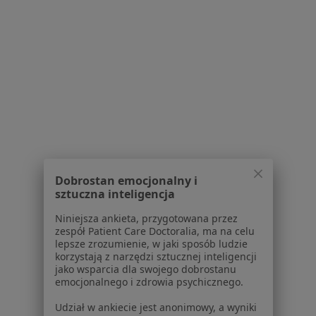
Strona Główna
Choroby
Braki Zębowe
Brzesko
Zmień miasto
Zmień
Serwis
Regulamin
Polityka prywatności pacjentów
Polityka prywatności profesjonalistów
Dobrostan emocjonalny i
Polityka prywatności dla profesjonalistów, których
sztuczna inteligencja
dane pozyskaliśmy samodzielnie
Polityka cookies
Niniejsza ankieta, przygotowana przez
zespół Patient Care Doctoralia, ma na celu
Jak działają wyniki wyszukiwania
lepsze zrozumienie, w jaki sposób ludzie
Dostępność
korzystają z narzędzi sztucznej inteligencji
O nas
jako wsparcia dla swojego dobrostanu
emocjonalnego i zdrowia psychicznego.
Praca
Rekrutujemy!
Partnerzy
Udział w ankiecie jest anonimowy, a wyniki