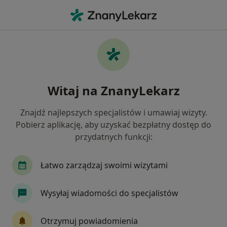
Me
Braki Zębowe • Brzesko, małopolskie
Filtry
• 1
Ubezpieczenie
Map
Braki zębowe specjaliści w Brzesku
Witaj na ZnanyLekarz
Jak działają wyniki wyszukiwania
Znajdź najlepszych specjalistów i umawiaj wizyty.
Pobierz aplikację, aby uzyskać bezpłatny dostęp do
Jakiego specjalisty szukasz?
przydatnych funkcji:
Stomatolog
Lekarz wykonujący zabiegi medyc
Łatwo zarządzaj swoimi wizytami
Wysyłaj wiadomości do specjalistów
Otrzymuj powiadomienia