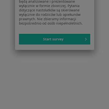
Centrum prasowe
będą analizowane i prezentowane
wyłącznie w formie zbiorczej. Pytania
Kontakt
dotyczące nastolatków są skierowane
wyłącznie do rodziców lub opiekunów
Dla pacjentów
prawnych. Nie zbieramy informacji
bezpośrednio od osób niepełnoletnich.
Lekarze
Placówki medyczne
Pytania i odpowiedzi
Start survey
Usługi i zabiegi
Choroby
Pomoc
Aplikacje mobilne
Blog dla pacjentów
Dla profesjonalistów
Cennik
Dla lekarzy
Dla placówek medycznych
Noa Notes
nowość
Baza wiedzy