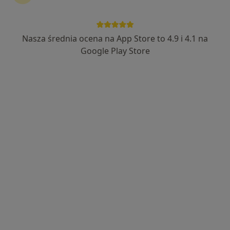
Nasza średnia ocena na App Store to 4.9 i 4.1 na
Barbara Babicz-Panna
Google Play Store
Lekarz wykonujący zabiegi medycyny estetycznej, Stomatolog
14 opinii
Kościuszki 11, Bochnia
•
Mapa
TOP-DENT STOMATOLOGIA I MEDYCYNA ESTETYCZNA
Botox - toksyna botulinowa
od 450 zł
Specjalista nie oferuje umawiania online pod tym adresem.
Poproś o wizytę