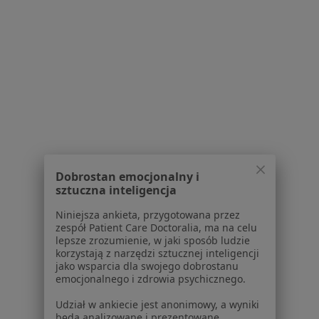
1
2
Powiązane wyszukiwania
W pobliżu Tychów
Protezy w Katowicach
Protezy w Gliwicach
Protezy w Bielsku-Białej
Dobrostan emocjonalny i
sztuczna inteligencja
Protezy w Sosnowcu
Niniejsza ankieta, przygotowana przez
Protezy w Rybniku
zespół Patient Care Doctoralia, ma na celu
lepsze zrozumienie, w jaki sposób ludzie
Więcej (14)
korzystają z narzędzi sztucznej inteligencji
Więcej w kategorii: W pobliżu Tychów
jako wsparcia dla swojego dobrostanu
emocjonalnego i zdrowia psychicznego.
Schorzenia w Tychach
Udział w ankiecie jest anonimowy, a wyniki
Próchnica w Tychach
będą analizowane i prezentowane