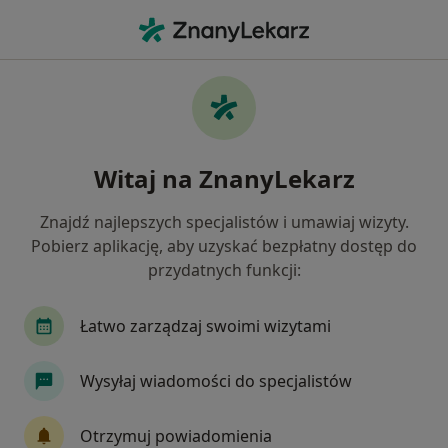
Me
Protezy • Tychy, śląskie
Filtry
• 1
Ubezpieczenie
Map
Protezy specjaliści w Tychach
Witaj na ZnanyLekarz
Jak działają wyniki wyszukiwania
Znajdź najlepszych specjalistów i umawiaj wizyty.
Pobierz aplikację, aby uzyskać bezpłatny dostęp do
Jakiego specjalisty szukasz?
przydatnych funkcji:
Stomatolog
Lekarz wykonujący zabiegi medyc
Łatwo zarządzaj swoimi wizytami
Wysyłaj wiadomości do specjalistów
Otrzymuj powiadomienia