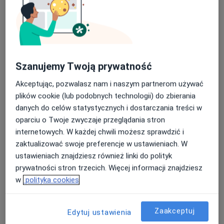
lek. Barbara Badura-Dyczka
Szanujemy Twoją prywatność
·
Więcej
Ortopeda
82 opinie
Akceptując, pozwalasz nam i naszym partnerom używać
plików cookie (lub podobnych technologii) do zbierania
Wąska 7, Tychy
•
Mapa
danych do celów statystycznych i dostarczania treści w
INMEDICO
oparciu o Twoje zwyczaje przeglądania stron
Konsultacja ortopedyczna
300 zł
internetowych. W każdej chwili możesz sprawdzić i
Specjalista nie oferuje umawiania online pod tym adresem.
zaktualizować swoje preferencje w ustawieniach. W
ustawieniach znajdziesz również linki do polityk
Poproś o wizytę
prywatności stron trzecich. Więcej informacji znajdziesz
w
polityka cookies
Zaakceptuj
Edytuj ustawienia