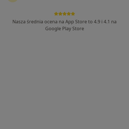
Nasza średnia ocena na App Store to 4.9 i 4.1 na
lek. dent. Monika Kalabis-Mucowska
Google Play Store
Stomatolog, Lekarz wykonujący zabiegi medycyny estetycznej
·
Więcej
87 opinii
al. Bielska 135/22, Tychy
•
Mapa
Bianco Stomatologia
Konsultacja protetyczna
od 150 zł
Specjalista nie oferuje umawiania online pod tym adresem.
Poproś o wizytę