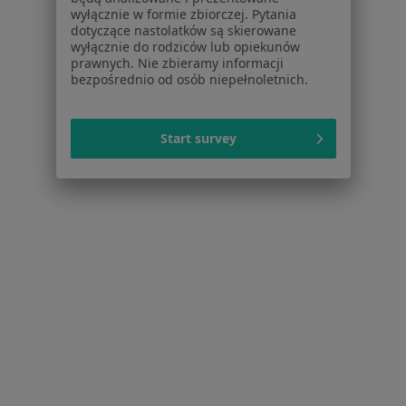
wyłącznie w formie zbiorczej. Pytania
Ból zęba w Tychach
dotyczące nastolatków są skierowane
wyłącznie do rodziców lub opiekunów
Braki zębowe w Tychach
prawnych. Nie zbieramy informacji
bezpośrednio od osób niepełnoletnich.
Przebarwienia zębów w Tychach
Nadwrażliwość zębów w Tychach
Start survey
Więcej (15)
Więcej w kategorii: Schorzenia w Tychach
Strona Główna
Choroby
Protezy
Tychy
Zmień miasto
Zmień miasto
Serwis
Regulamin