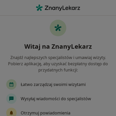
Me
Czego szukasz?
Strona Główna
Choroby
Zapalenie Dziąseł
Zapalenie dziąseł - informacje,
Witaj na ZnanyLekarz
specjaliści, pytania i odpowiedzi
Znajdź najlepszych specjalistów i umawiaj wizyty.
Pobierz aplikację, aby uzyskać bezpłatny dostęp do
przydatnych funkcji:
Informacje
Pytania i odpowiedzi
Łatwo zarządzaj swoimi wizytami
Wysyłaj wiadomości do specjalistów
Nie rezygnuj ze zdrowia
Wybierz konsultacje online, aby rozpocząć lub
Otrzymuj powiadomienia