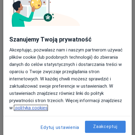
Stomatolog
Pszów
Beata Bytniewska - Koczkowska
Szanujemy Twoją prywatność
Stomatolog
Mława
Akceptując, pozwalasz nam i naszym partnerom używać
plików cookie (lub podobnych technologii) do zbierania
danych do celów statystycznych i dostarczania treści w
Marta Zacharuk
oparciu o Twoje zwyczaje przeglądania stron
Stomatolog
internetowych. W każdej chwili możesz sprawdzić i
Otwock
zaktualizować swoje preferencje w ustawieniach. W
ustawieniach znajdziesz również linki do polityk
prywatności stron trzecich. Więcej informacji znajdziesz
Kinga Gniedziejko
w
polityka cookies
Stomatolog
Lublin
Zaakceptuj
Edytuj ustawienia