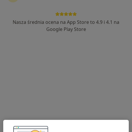
kontynuować leczenie bez wychodzenia z domu. Jeśli
potrzebujesz, możesz również umówić wizytę w
gabinecie.
Nasza średnia ocena na App Store to 4.9 i 4.1 na
Google Play Store
Pokaż specjalistów
Jak to działa?
Eksperci - zapalenie dziąseł
Wojciech Kulig
Stomatolog, Protetyk stomatologiczny
Jelenia Góra
Marcin Kubek