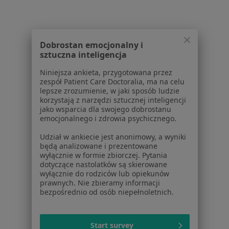
O nas
Praca
Rekrutujemy!
Partnerzy
Dobrostan emocjonalny i
Centrum prasowe
sztuczna inteligencja
Kontakt
Niniejsza ankieta, przygotowana przez
Dla pacjentów
zespół Patient Care Doctoralia, ma na celu
lepsze zrozumienie, w jaki sposób ludzie
Lekarze
korzystają z narzędzi sztucznej inteligencji
jako wsparcia dla swojego dobrostanu
Placówki medyczne
emocjonalnego i zdrowia psychicznego.
Pytania i odpowiedzi
Usługi i zabiegi
Udział w ankiecie jest anonimowy, a wyniki
będą analizowane i prezentowane
Choroby
wyłącznie w formie zbiorczej. Pytania
Pomoc
dotyczące nastolatków są skierowane
Aplikacje mobilne
wyłącznie do rodziców lub opiekunów
prawnych. Nie zbieramy informacji
Blog dla pacjentów
bezpośrednio od osób niepełnoletnich.
Dla profesjonalistów
Cennik
Start survey