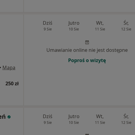
Dziś
Jutro
Wt,
Śr,
9 Sie
10 Sie
11 Sie
12 Sie
Umawianie online nie jest dostępne
Poproś o wizytę
•
Mapa
250 zł
eń
Dziś
Jutro
Wt,
Śr,
9 Sie
10 Sie
11 Sie
12 Sie