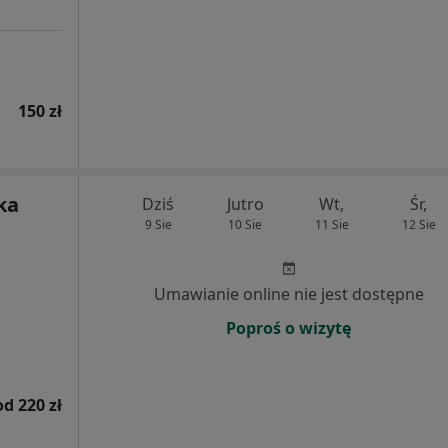
150 zł
ka
Dziś
Jutro
Wt,
Śr,
9 Sie
10 Sie
11 Sie
12 Sie
Umawianie online nie jest dostępne
Poproś o wizytę
od 220 zł