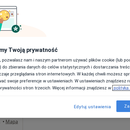
Umawianie online nie jest dostępne
Poproś o wizytę
od 220 zł
my Twoją prywatność
, pozwalasz nam i naszym partnerom używać plików cookie (lub p
) do zbierania danych do celów statystycznych i dostarczania treśc
zaje przeglądania stron internetowych. W każdej chwili możesz spr
ch
Dziś
Jutro
Wt,
Śr,
wać swoje preferencje w ustawieniach. W ustawieniach znajdziesz ró
9 Sie
10 Sie
11 Sie
12 Sie
prywatności stron trzecich. Więcej informacji znajdziesz w
polityka
Umawianie online nie jest dostępne
Za
Edytuj ustawienia
Poproś o wizytę
 Śląska
•
Mapa