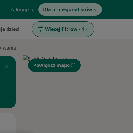
Zaloguj się
Dla profesjonalistów
je dzieci
Więcej filtrów
•
1
ukiwania
Powiększ mapę
Czw,
Pt,
Sob,
13 Sie
14 Sie
15 Sie