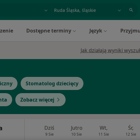
acja, badanie lub nazwisko
miasto lub dzielnica
zenie
Dostępne terminy
Język
Przyjmu
Jak działają wyniki wysz
iczny
Stomatolog dziecięcy
nta
Zobacz więcej
a
Dziś
Jutro
Wt,
Śr,
9 Sie
10 Sie
11 Sie
12 Sie