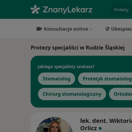
specjaliz
Konsultacje online
Ubezpiec
Protezy specjaliści w Rudzie Śląskiej
Jakiego specjalisty szukasz?
Stomatolog
Protetyk stomatolog
Chirurg stomatologiczny
Ortodo
lek. dent. Wiktori
Orlicz