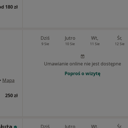
od 180 zł
Dziś
Jutro
Wt,
Śr,
9 Sie
10 Sie
11 Sie
12 Sie
Umawianie online nie jest dostępne
Poproś o wizytę
•
Mapa
250 zł
ałuża
Dziś
Jutro
Wt,
Śr,