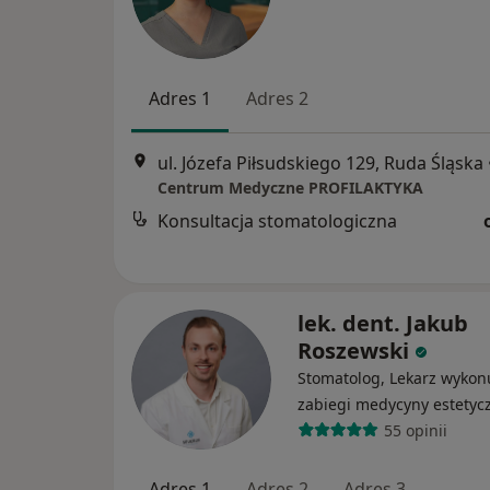
Adres 1
Adres 2
ul. Józefa Piłsudskiego 129, Ruda Śląska
Centrum Medyczne PROFILAKTYKA
Konsultacja stomatologiczna
lek. dent. Jakub
Roszewski
Stomatolog, Lekarz wykon
zabiegi medycyny estetyc
55 opinii
Adres 1
Adres 2
Adres 3