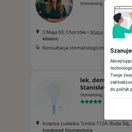
·
Więcej
Stomatolog
3 Maja 63, Chorzów
•
Mapa
Mildent
Konsultacja stomatologiczna
Szanuje
Akceptując
technologii
Twoje zwyc
lek. dent. Wojcie
zaktualizo
Stanisław Torbus
do polityk 
·
Więcej
Stomatolog
2 opinie
Księdza Ludwika Tunkla 112A, Ruda
Szpakmed Stomatologia