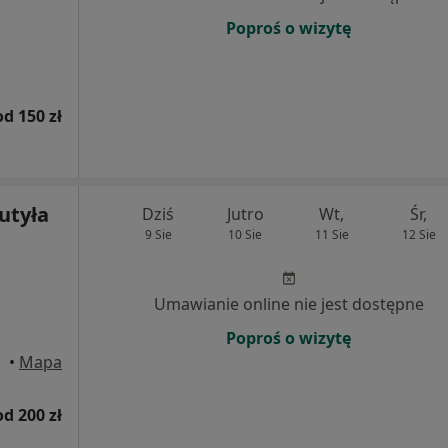
Poproś o wizytę
od 150 zł
Kutyła
Dziś
Jutro
Wt,
Śr,
9 Sie
10 Sie
11 Sie
12 Sie
Umawianie online nie jest dostępne
Poproś o wizytę
ąska
•
Mapa
od 200 zł