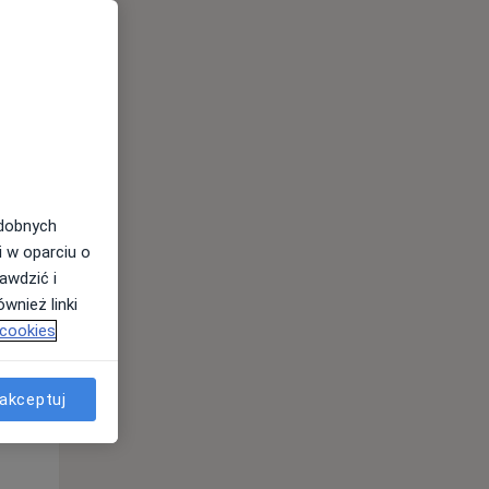
odobnych
i w oparciu o
awdzić i
Czw,
Pt,
Sob,
wnież linki
13 Sie
14 Sie
15 Sie
 cookies
akceptuj