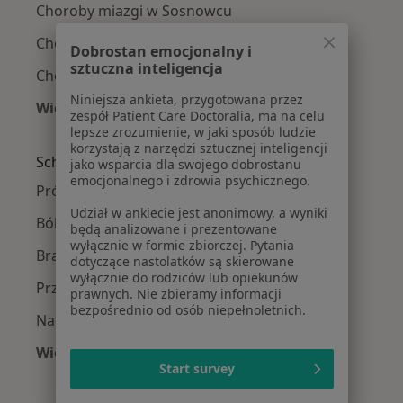
Choroby miazgi w Sosnowcu
Choroby miazgi w Bielsku-Białej
Dobrostan emocjonalny i
sztuczna inteligencja
Choroby miazgi w Rudzie Śląskiej
Niniejsza ankieta, przygotowana przez
Więcej (14)
zespół Patient Care Doctoralia, ma na celu
Więcej w kategorii: W pobliżu Tychów
lepsze zrozumienie, w jaki sposób ludzie
korzystają z narzędzi sztucznej inteligencji
Schorzenia w Tychach
jako wsparcia dla swojego dobrostanu
emocjonalnego i zdrowia psychicznego.
Próchnica w Tychach
Udział w ankiecie jest anonimowy, a wyniki
Ból zęba w Tychach
będą analizowane i prezentowane
wyłącznie w formie zbiorczej. Pytania
Braki zębowe w Tychach
dotyczące nastolatków są skierowane
wyłącznie do rodziców lub opiekunów
Przebarwienia zębów w Tychach
prawnych. Nie zbieramy informacji
bezpośrednio od osób niepełnoletnich.
Nadwrażliwość zębów w Tychach
Więcej (15)
Start survey
Więcej w kategorii: Schorzenia w Tychach