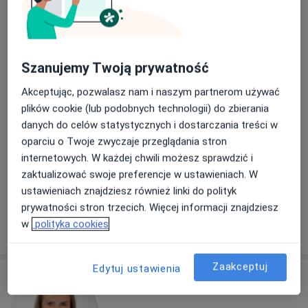
Szanujemy Twoją prywatność
lek. dent. Karolina Nowak-Rec
Akceptując, pozwalasz nam i naszym partnerom używać
·
Więcej
Stomatolog
plików cookie (lub podobnych technologii) do zbierania
158 opinii
danych do celów statystycznych i dostarczania treści w
Wąska 7, Tychy
•
Mapa
oparciu o Twoje zwyczaje przeglądania stron
Stomatologia Indentico
internetowych. W każdej chwili możesz sprawdzić i
Konsultacja protetyczna
od 100 zł
zaktualizować swoje preferencje w ustawieniach. W
ustawieniach znajdziesz również linki do polityk
Specjalista nie oferuje umawiania online pod tym adresem.
prywatności stron trzecich. Więcej informacji znajdziesz
w
polityka cookies
Poproś o wizytę
Zaakceptuj
Edytuj ustawienia