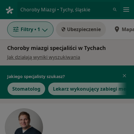
Me
Choroby Miazgi • Tychy, śląskie
Filtry
• 1
Ubezpieczenie
Map
Choroby miazgi specjaliści w Tychach
Jak działają wyniki wyszukiwania
Jakiego specjalisty szukasz?
Stomatolog
Lekarz wykonujący zabiegi medyc