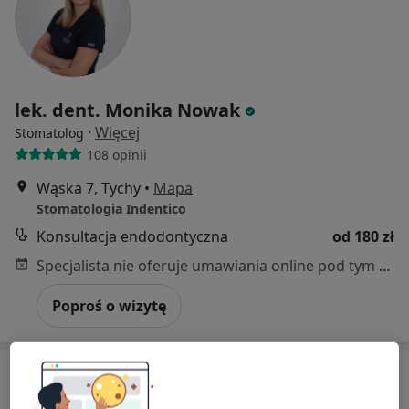
lek. dent. Monika Nowak
·
Więcej
Stomatolog
108 opinii
Wąska 7, Tychy
•
Mapa
Stomatologia Indentico
Konsultacja endodontyczna
od 180 zł
Specjalista nie oferuje umawiania online pod tym adresem.
Poproś o wizytę