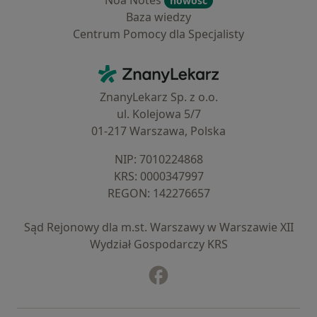
Noa Notes
nowość
Baza wiedzy
Centrum Pomocy dla Specjalisty
Kontakt
ZnanyLekarz - Strona główna
ZnanyLekarz Sp. z o.o.
ul. Kolejowa 5/7
01-217 Warszawa, Polska
NIP: ⁠7010224868
KRS: ⁠0000347997
REGON: ⁠142276657
Sąd Rejonowy dla m.st. Warszawy w Warszawie XII
Wydział Gospodarczy KRS
Facebook
otwiera się w nowej karcie