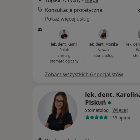
Wąska 7, Tychy
•
Mapa
Konsultacja protetyczna
Pokaż więcej usług
lek. dent. Kamil
lek. dent. Monika
lek. de
Polak
Nowak
W
chirurg
stomatolog
sto
stomatologiczny
Zobacz wszystkich 6 specjalistów
lek. dent. Karolin
Piskuń
·
Więcej
Stomatolog
135 opinii