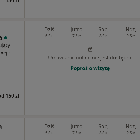
150 zł
Dziś
Jutro
Sob,
Ndz,
a
6 Sie
7 Sie
8 Sie
9 Sie
ujący
·
znej
Umawianie online nie jest dostępne
Poproś o wizytę
od 150 zł
a
Dziś
Jutro
Sob,
Ndz,
6 Sie
7 Sie
8 Sie
9 Sie