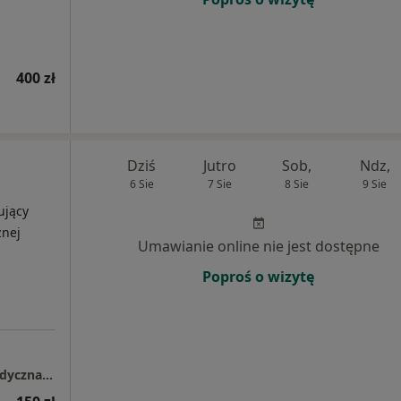
400 zł
Dziś
Jutro
Sob,
Ndz,
6 Sie
7 Sie
8 Sie
9 Sie
ujący
znej
Umawianie online nie jest dostępne
Poproś o wizytę
Prywatna Przychodnia Stomatologiczno-Medyczna Bel-Vita Magdalena Wiesner