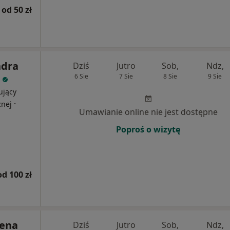
od 50 zł
ndra
Dziś
Jutro
Sob,
Ndz,
6 Sie
7 Sie
8 Sie
9 Sie
ujący
·
znej
Umawianie online nie jest dostępne
Poproś o wizytę
od 100 zł
lena
Dziś
Jutro
Sob,
Ndz,