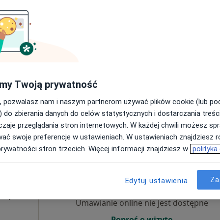
Dziś
Jutro
Sob,
Ndz,
6 Sie
7 Sie
8 Sie
9 Sie
Umawianie online nie jest dostępne
Poproś o wizytę
my Twoją prywatność
, pozwalasz nam i naszym partnerom używać plików cookie (lub p
150 zł
) do zbierania danych do celów statystycznych i dostarczania treśc
zaje przeglądania stron internetowych. W każdej chwili możesz spr
wać swoje preferencje w ustawieniach. W ustawieniach znajdziesz ró
prywatności stron trzecich. Więcej informacji znajdziesz w
polityka
ka
Dziś
Jutro
Sob,
Ndz,
6 Sie
7 Sie
8 Sie
9 Sie
Za
Edytuj ustawienia
ujący
·
znej
Umawianie online nie jest dostępne
Poproś o wizytę