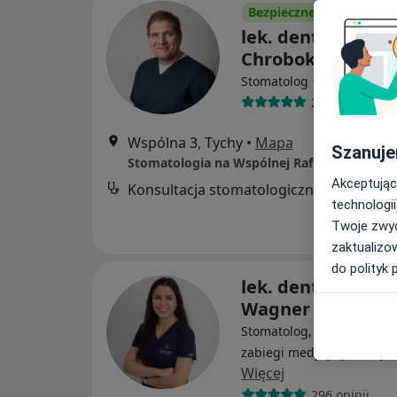
Bezpieczne płatności
lek. dent. Rafał
Chrobok
·
Więcej
Stomatolog
26 opinii
Wspólna 3, Tychy
•
Mapa
Szanuje
Stomatologia na Wspólnej Rafał Chrobok
Akceptując
Konsultacja stomatologiczna
technologii
Twoje zwyc
zaktualizo
do polityk 
lek. dent. Domini
Wagner
Stomatolog, Lekarz wykon
zabiegi medycyny estetyc
Więcej
296 opinii