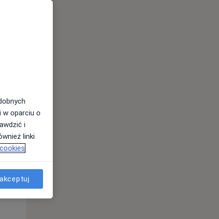
Pon,
Wt,
Śr,
10 Sie
11 Sie
12 Sie
odobnych
i w oparciu o
awdzić i
wnież linki
 cookies
Pon,
Wt,
Śr,
10 Sie
11 Sie
12 Sie
akceptuj