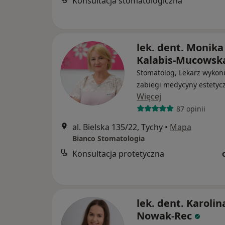
Konsultacja stomatologiczna
lek. dent. Monika
Kalabis-Mucowsk
Stomatolog, Lekarz wykon
zabiegi medycyny estetyc
Więcej
87 opinii
al. Bielska 135/22, Tychy
•
Mapa
Bianco Stomatologia
Konsultacja protetyczna
lek. dent. Karolin
Nowak-Rec