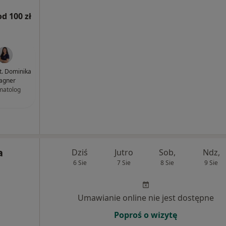
od 100 zł
nt. Dominika
agner
matolog
a
Dziś
Jutro
Sob,
Ndz,
6 Sie
7 Sie
8 Sie
9 Sie
Umawianie online nie jest dostępne
Poproś o wizytę