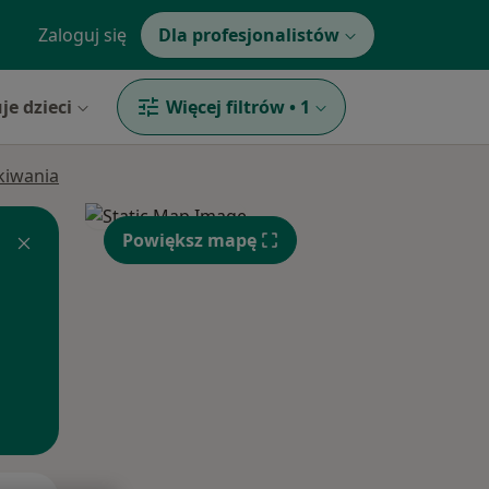
Zaloguj się
Dla profesjonalistów
je dzieci
Więcej filtrów
•
1
ukiwania
Powiększ mapę