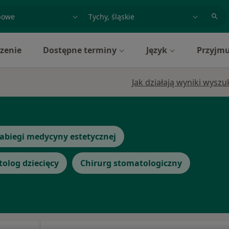
acja, badanie lub nazwisko
miasto lub dzielnica
zenie
Dostępne terminy
Język
Przyjmu
Jak działają wyniki wysz
abiegi medycyny estetycznej
olog dziecięcy
Chirurg stomatologiczny