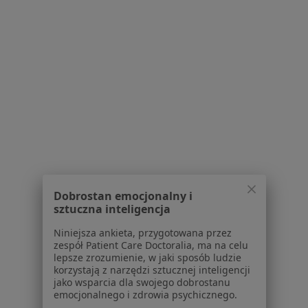
Powiązane wyszukiwania
W pobliżu Tychów
Złamanie zęba w Katowicach
Złamanie zęba w Gliwicach
Złamanie zęba w Bielsku-Białej
Złamanie zęba w Sosnowcu
Złamanie zęba w Rybniku
Dobrostan emocjonalny i
sztuczna inteligencja
Więcej (14)
Więcej w kategorii: W pobliżu Tychów
Niniejsza ankieta, przygotowana przez
zespół Patient Care Doctoralia, ma na celu
Schorzenia w Tychach
lepsze zrozumienie, w jaki sposób ludzie
korzystają z narzędzi sztucznej inteligencji
Próchnica w Tychach
jako wsparcia dla swojego dobrostanu
emocjonalnego i zdrowia psychicznego.
Ból zęba w Tychach