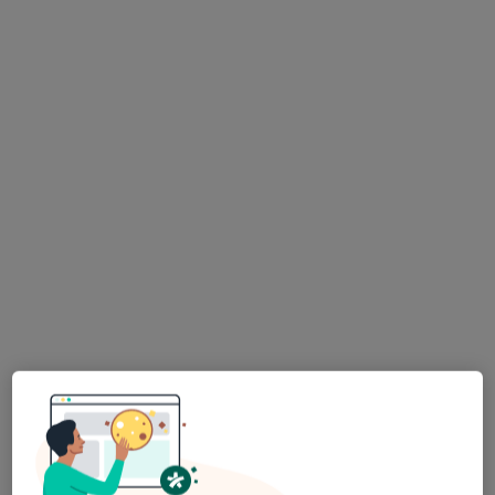
lek. dent. Karolina Nowak-Rec
·
Więcej
Stomatolog
158 opinii
Wąska 7, Tychy
•
Mapa
Stomatologia Indentico
Konsultacja protetyczna
od 100 zł
Specjalista nie oferuje umawiania online pod tym adresem.
Poproś o wizytę