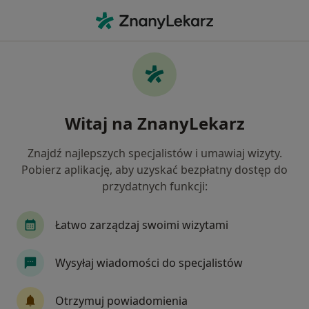
Me
Złamanie Zęba • Tychy, śląskie
Filtry
• 1
Ubezpieczenie
Map
Złamanie zęba specjaliści w Tychach
Witaj na ZnanyLekarz
Jak działają wyniki wyszukiwania
Znajdź najlepszych specjalistów i umawiaj wizyty.
Pobierz aplikację, aby uzyskać bezpłatny dostęp do
Jakiego specjalisty szukasz?
przydatnych funkcji:
Stomatolog
Chirurg stomatologiczny
Lek
Łatwo zarządzaj swoimi wizytami
Wysyłaj wiadomości do specjalistów
Otrzymuj powiadomienia