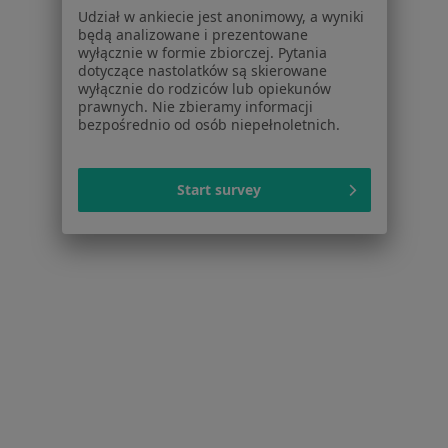
Udział w ankiecie jest anonimowy, a wyniki
Braki zębowe w Tychach
będą analizowane i prezentowane
wyłącznie w formie zbiorczej. Pytania
Przebarwienia zębów w Tychach
dotyczące nastolatków są skierowane
wyłącznie do rodziców lub opiekunów
Nadwrażliwość zębów w Tychach
prawnych. Nie zbieramy informacji
bezpośrednio od osób niepełnoletnich.
Więcej (15)
Więcej w kategorii: Schorzenia w Tychach
Start survey
Strona Główna
Choroby
Złamanie Zęba
Tychy
Zmień miasto
Zmień
Serwis
Regulamin
Polityka prywatności pacjentów