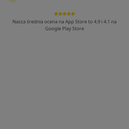
Nasza średnia ocena na App Store to 4.9 i 4.1 na
lek. dent. Dominika Wagner
Google Play Store
Stomatolog, Lekarz wykonujący zabiegi medycyny estetycznej
·
Więcej
297 opinii
Wąska 7, Tychy
•
Mapa
Stomatologia Indentico
Higienizacja
400 zł
Specjalista nie oferuje umawiania online pod tym adresem.
Poproś o wizytę