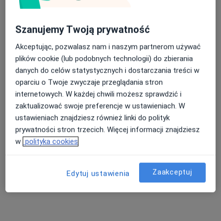
Szanujemy Twoją prywatność
lek. dent. Aleksandra Herman-Rusiecka
Akceptując, pozwalasz nam i naszym partnerom używać
Stomatolog, Lekarz wykonujący zabiegi medycyny estetycznej
plików cookie (lub podobnych technologii) do zbierania
·
Więcej
danych do celów statystycznych i dostarczania treści w
283 opinie
oparciu o Twoje zwyczaje przeglądania stron
internetowych. W każdej chwili możesz sprawdzić i
Wąska 7, Tychy
•
Mapa
zaktualizować swoje preferencje w ustawieniach. W
Stomatologia Indentico
ustawieniach znajdziesz również linki do polityk
Konsultacja protetyczna
od 100 zł
prywatności stron trzecich. Więcej informacji znajdziesz
Specjalista nie oferuje umawiania online pod tym adresem.
w
polityka cookies
Poproś o wizytę
Zaakceptuj
Edytuj ustawienia