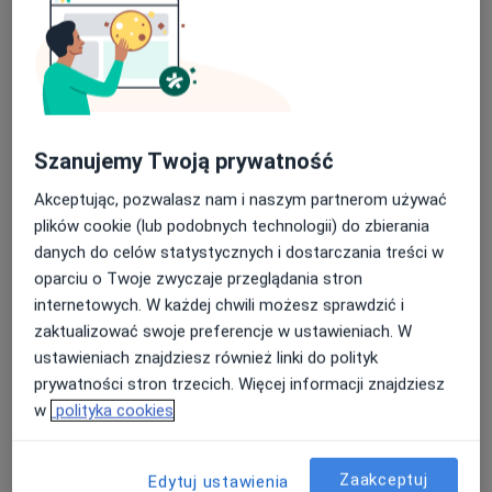
Specjalista nie oferuje umawiania online pod tym adresem.
Poproś o wizytę
Szanujemy Twoją prywatność
Akceptując, pozwalasz nam i naszym partnerom używać
plików cookie (lub podobnych technologii) do zbierania
danych do celów statystycznych i dostarczania treści w
oparciu o Twoje zwyczaje przeglądania stron
internetowych. W każdej chwili możesz sprawdzić i
lek. dent. Renata Przytuła-Wypych
zaktualizować swoje preferencje w ustawieniach. W
·
Protetyk stomatologiczny, Stomatolog, Stomatolog dziecięcy
ustawieniach znajdziesz również linki do polityk
Więcej
prywatności stron trzecich. Więcej informacji znajdziesz
58 opinii
w
polityka cookies
Adres 1
Adres 2
Adres 3
Zaakceptuj
Edytuj ustawienia