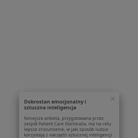
ul. Rudolfa Zaręby 1A, Tychy
•
Mapa
Brak dostępnych specjalistów z wolnymi terminami w tym centrum medycznym.
Pokaż profil
Powiązane
|
Oferty pracy - Protetyk
wyszukiwania
stomatologiczny
W pobliżu Tychów
Protetycy stomatologiczni w Katowicach
Protetycy stomatologiczni w Gliwicach
Dobrostan emocjonalny i
Protetycy stomatologiczni w Bielsku-Białej
sztuczna inteligencja
Protetycy stomatologiczni w Zabrzu
Niniejsza ankieta, przygotowana przez
zespół Patient Care Doctoralia, ma na celu
Protetycy stomatologiczni w Sosnowcu
lepsze zrozumienie, w jaki sposób ludzie
korzystają z narzędzi sztucznej inteligencji
Więcej (14)