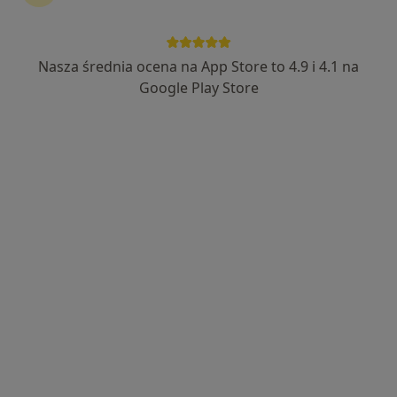
Bezpieczne płatności
lek. dent. Bartosz Łukasiewicz
Nasza średnia ocena na App Store to 4.9 i 4.1 na
Google Play Store
·
Więcej
Protetyk stomatologiczny, Stomatolog
84 opinie
Piłsudskiego 52, Tychy
•
Mapa
Łukasiewicz Stomatologia Mikroskopowa
Konsultacja protetyczna
150 zł
Specjalista nie oferuje umawiania online pod tym adresem.
Poproś o wizytę
Dostępni specjaliści
Specjaliści znajdują się poza Tychy, śląskie, w
obszarach bliskich Twojemu wyszukiwaniu.