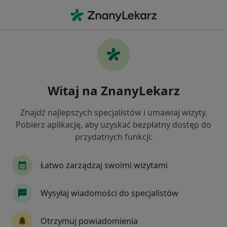
Me
Protetyk Stomatologiczny • Tychy, śląskie
Filtry
Ubezpieczenie
Mapa
Polecani protetycy stomatologiczni w
Witaj na ZnanyLekarz
Tychach
Jak działają wyniki wyszukiwania
Znajdź najlepszych specjalistów i umawiaj wizyty.
Pobierz aplikację, aby uzyskać bezpłatny dostęp do
przydatnych funkcji:
Wybierz swoje ubezpieczenie
Łatwo zarządzaj swoimi wizytami
Wysyłaj wiadomości do specjalistów
Otrzymuj powiadomienia