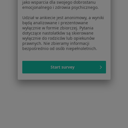
jako wsparcia dla swojego dobrostanu
Więcej w kategorii: W pobliżu Tychów
emocjonalnego i zdrowia psychicznego.
Najczęstsze schorzenia
Udział w ankiecie jest anonimowy, a wyniki
będą analizowane i prezentowane
Ból zęba Tychy
wyłącznie w formie zbiorczej. Pytania
dotyczące nastolatków są skierowane
Brak zębów Tychy
wyłącznie do rodziców lub opiekunów
prawnych. Nie zbieramy informacji
Braki zębowe Tychy
bezpośrednio od osób niepełnoletnich.
Próchnica Tychy
Kamień nazębny Tychy
Start survey
Więcej (15)
Więcej w kategorii: Najczęstsze schorzenia
Strona Główna
Protetyk Stomatologiczny
Tychy
Zmień miasto
Zmień 