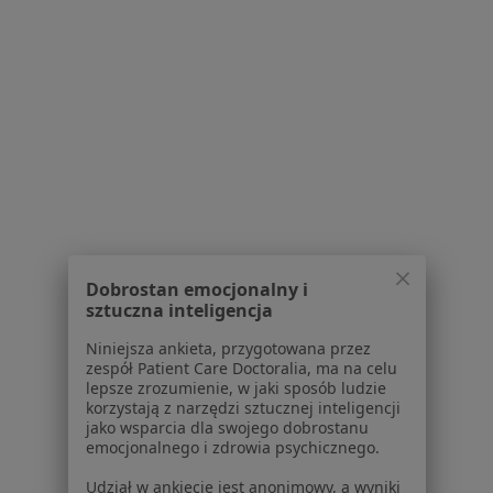
1
2
Powiązane wyszukiwania
W pobliżu Zabrza
Protezy w Katowicach
Protezy w Gliwicach
Protezy w Sosnowcu
Dobrostan emocjonalny i
sztuczna inteligencja
Protezy w Tychach
Niniejsza ankieta, przygotowana przez
Protezy w Rybniku
zespół Patient Care Doctoralia, ma na celu
lepsze zrozumienie, w jaki sposób ludzie
Więcej (14)
korzystają z narzędzi sztucznej inteligencji
Więcej w kategorii: W pobliżu Zabrza
jako wsparcia dla swojego dobrostanu
emocjonalnego i zdrowia psychicznego.
Schorzenia w Zabrzu
Udział w ankiecie jest anonimowy, a wyniki