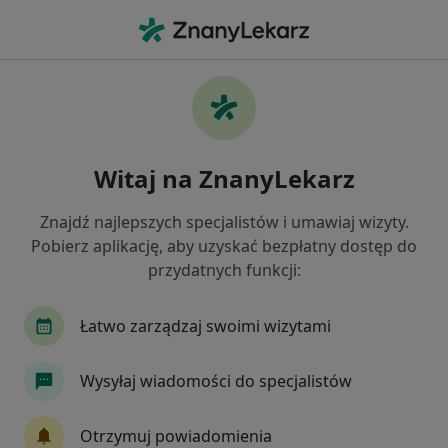
Me
Protezy • Zabrze, śląskie
Filtry
• 1
Ubezpieczenie
Map
Protezy specjaliści w Zabrzu
Witaj na ZnanyLekarz
Jak działają wyniki wyszukiwania
Znajdź najlepszych specjalistów i umawiaj wizyty.
Pobierz aplikację, aby uzyskać bezpłatny dostęp do
Jakiego specjalisty szukasz?
przydatnych funkcji:
Stomatolog
Protetyk stomatologiczny
St
Łatwo zarządzaj swoimi wizytami
Wysyłaj wiadomości do specjalistów
Otrzymuj powiadomienia