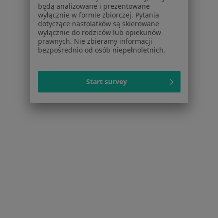
Próchnica w Zabrzu
będą analizowane i prezentowane
wyłącznie w formie zbiorczej. Pytania
Ból zęba w Zabrzu
dotyczące nastolatków są skierowane
wyłącznie do rodziców lub opiekunów
Braki zębowe w Zabrzu
prawnych. Nie zbieramy informacji
bezpośrednio od osób niepełnoletnich.
Choroby miazgi w Zabrzu
Nadwrażliwość zębów w Zabrzu
Start survey
Więcej (15)
Więcej w kategorii: Schorzenia w Zabrzu
Strona Główna
Choroby
Protezy
Zabrze
Zmień miasto
Zmień miast
Serwis