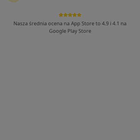
Nasza średnia ocena na App Store to 4.9 i 4.1 na
lek. dent. Jakub Kutyła
Google Play Store
·
Więcej
Stomatolog
47 opinii
Cypriana Kamila Norwida 26/3, Ruda Śląska
•
Mapa
NZOZ Udente Marta Galik
Konsultacja stomatologiczna
od 200 zł
Specjalista nie oferuje umawiania online pod tym adresem.
Poproś o wizytę