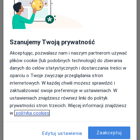
lek. dent. Katarzyna Herman
·
Więcej
Stomatolog
Szanujemy Twoją prywatność
2 opinie
Akceptując, pozwalasz nam i naszym partnerom używać
Kondratowicza 1C, Zabrze
•
Mapa
plików cookie (lub podobnych technologii) do zbierania
REVITAMED Sp. z o.o.
danych do celów statystycznych i dostarczania treści w
Chirurgia stomatologiczna
od 300 zł
oparciu o Twoje zwyczaje przeglądania stron
Specjalista nie oferuje umawiania online pod tym adresem.
internetowych. W każdej chwili możesz sprawdzić i
zaktualizować swoje preferencje w ustawieniach. W
Poproś o wizytę
ustawieniach znajdziesz również linki do polityk
prywatności stron trzecich. Więcej informacji znajdziesz
w
polityka cookies
Zaakceptuj
Edytuj ustawienia