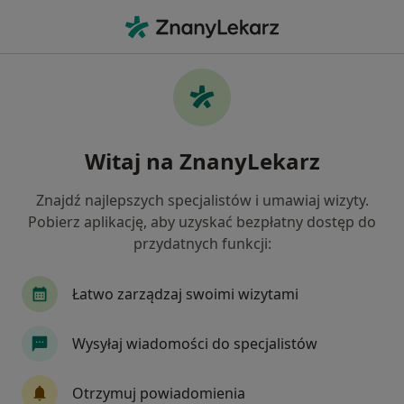
Me
Niepowodzenia Ciążowe • Bytom, Polska
Filtry
• 1
Ubezpieczenie
Map
Niepowodzenia ciążowe specjaliści w
Witaj na ZnanyLekarz
Bytomiu
Jak działają wyniki wyszukiwania
Znajdź najlepszych specjalistów i umawiaj wizyty.
Pobierz aplikację, aby uzyskać bezpłatny dostęp do
przydatnych funkcji:
Jakiego specjalisty szukasz?
Psycholog
Ginekolog
Psychoterapeuta
Łatwo zarządzaj swoimi wizytami
Wysyłaj wiadomości do specjalistów
Otrzymuj powiadomienia