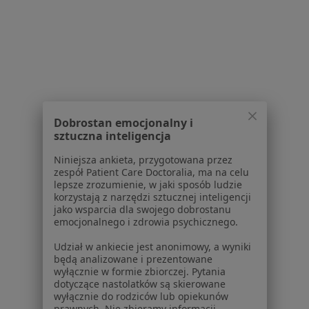
Konsultacja ginekologiczna
Brak ceny
Specjalista nie oferuje umawiania online pod tym adresem.
Poproś o wizytę
1
2
Dobrostan emocjonalny i
sztuczna inteligencja
Powiązane wyszukiwania
Niniejsza ankieta, przygotowana przez
W pobliżu Bytomia
zespół Patient Care Doctoralia, ma na celu
lepsze zrozumienie, w jaki sposób ludzie
Niepowodzenia ciążowe w Katowicach
korzystają z narzędzi sztucznej inteligencji
jako wsparcia dla swojego dobrostanu
Niepowodzenia ciążowe w Gliwicach
emocjonalnego i zdrowia psychicznego.
Niepowodzenia ciążowe w Sosnowcu
Udział w ankiecie jest anonimowy, a wyniki
będą analizowane i prezentowane
Niepowodzenia ciążowe w Chorzowie
wyłącznie w formie zbiorczej. Pytania
dotyczące nastolatków są skierowane
Niepowodzenia ciążowe w Tychach
wyłącznie do rodziców lub opiekunów
prawnych. Nie zbieramy informacji