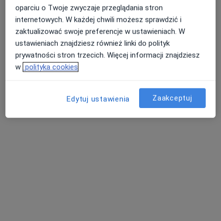
Konsultacja psychologiczna
200 zł
oparciu o Twoje zwyczaje przeglądania stron
internetowych. W każdej chwili możesz sprawdzić i
Specjalista nie oferuje umawiania online pod tym adresem.
zaktualizować swoje preferencje w ustawieniach. W
Poproś o wizytę
ustawieniach znajdziesz również linki do polityk
prywatności stron trzecich. Więcej informacji znajdziesz
w
polityka cookies
Zaakceptuj
Edytuj ustawienia
Bezpieczne płatności
mgr Monika Iwaniura-Muc
·
Więcej
Psycholog
12 opinii
Adres 1
Adres 2
Online