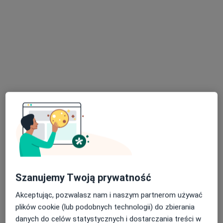
Poproś o wizytę
mgr Agnieszka Budzik
·
Więcej
Psycholog
28 opinii
Adres 1
Adres 2
Adres 3
Online 1
O
Szanujemy Twoją prywatność
Akceptując, pozwalasz nam i naszym partnerom używać
plac Grunwaldzki 15, Bytom
•
Mapa
plików cookie (lub podobnych technologii) do zbierania
MedPirs | Psycholog | Psychoterapeuta | Diagnoza ADHD | Terapia | Psychoterapia | Psychiatra | Centrum Zdrowia Psychicznego
danych do celów statystycznych i dostarczania treści w