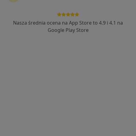
Nasza średnia ocena na App Store to 4.9 i 4.1 na
Google Play Store
Nowy profil na ZnanyLekarz
Bezpieczne płatności
dr hab. n. med. Mateusz Zamłyński
·
Więcej
Ginekolog, Perinatolog
11 opinii
Popularny specjalista: pacjenci chętnie płacą
online
Leona Wyczółkowskiego 26, Bytom
•
Mapa
NOVUM Sigma-Bi
Konsultacja ginekologiczna
250 zł
Specjalista nie oferuje umawiania online pod tym adresem.
Poproś o wizytę