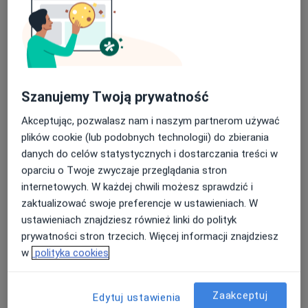
Poproś o wizytę
Szanujemy Twoją prywatność
Akceptując, pozwalasz nam i naszym partnerom używać
plików cookie (lub podobnych technologii) do zbierania
danych do celów statystycznych i dostarczania treści w
dr n. med. Katarzyna Olszak-Wąsik
oparciu o Twoje zwyczaje przeglądania stron
·
Więcej
Ginekolog, Genetyk, Androlog
internetowych. W każdej chwili możesz sprawdzić i
503 opinie
zaktualizować swoje preferencje w ustawieniach. W
Olimpijska 5, Bytom
•
Mapa
ustawieniach znajdziesz również linki do polityk
Centrum Medyczne Antrum, Laboratorium Demeter Stanisław Horák
prywatności stron trzecich. Więcej informacji znajdziesz
w
polityka cookies
Konsultacja ginekologiczna
350 zł
Specjalista nie oferuje umawiania online pod tym adresem.
Zaakceptuj
Edytuj ustawienia