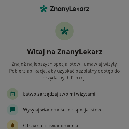
Me
Patologia Ciąży • Bytom, Polska
Filtry
• 1
Ubezpieczenie
Map
Patologia ciąży specjaliści w Bytomiu
Witaj na ZnanyLekarz
Jak działają wyniki wyszukiwania
Znajdź najlepszych specjalistów i umawiaj wizyty.
Pobierz aplikację, aby uzyskać bezpłatny dostęp do
Jakiego specjalisty szukasz?
przydatnych funkcji:
Ginekolog
Endokrynolog
Chirurg
Int
Łatwo zarządzaj swoimi wizytami
Wysyłaj wiadomości do specjalistów
Otrzymuj powiadomienia