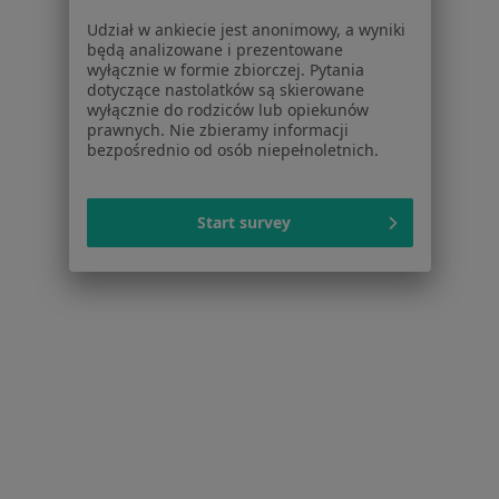
Choroby ginekologiczne w Bytomiu
Udział w ankiecie jest anonimowy, a wyniki
będą analizowane i prezentowane
Endometrioza w Bytomiu
wyłącznie w formie zbiorczej. Pytania
dotyczące nastolatków są skierowane
Zaburzenia miesiączkowania w Bytomiu
wyłącznie do rodziców lub opiekunów
prawnych. Nie zbieramy informacji
Zespół policystycznych jajników (PCOS / PMOS) w
bezpośrednio od osób niepełnoletnich.
Bytomiu
Niepłodność w Bytomiu
Start survey
Więcej (15)
Więcej w kategorii: Schorzenia w Bytomiu
Strona Główna
Choroby
Patologia Ciąży
Bytom
Zmień miasto
Zmień