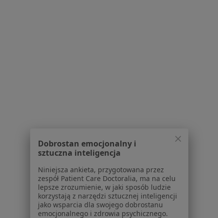
Poproś o wizytę
1
2
Powiązane wyszukiwania
W pobliżu Bytomia
Patologia ciąży w Katowicach
Patologia ciąży w Gliwicach
Patologia ciąży w Rudzie Śląskiej
Dobrostan emocjonalny i
Patologia ciąży w Sosnowcu
sztuczna inteligencja
Patologia ciąży w Dąbrowie Górniczej
Niniejsza ankieta, przygotowana przez
zespół Patient Care Doctoralia, ma na celu
Więcej (14)
lepsze zrozumienie, w jaki sposób ludzie
Więcej w kategorii: W pobliżu Bytomia
korzystają z narzędzi sztucznej inteligencji
jako wsparcia dla swojego dobrostanu
Schorzenia w Bytomiu
emocjonalnego i zdrowia psychicznego.