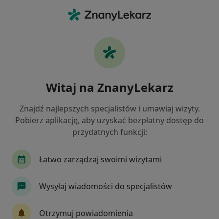
Me
Dysplazja Szyjki Macicy • Bytom, Polska
Filtry
• 1
Ubezpieczenie
Map
Dysplazja szyjki macicy specjaliści w
Witaj na ZnanyLekarz
Bytomiu
Jak działają wyniki wyszukiwania
Znajdź najlepszych specjalistów i umawiaj wizyty.
Pobierz aplikację, aby uzyskać bezpłatny dostęp do
przydatnych funkcji:
Jakiego specjalisty szukasz?
Ginekolog
Dietetyk
Chirurg
Endokry
Łatwo zarządzaj swoimi wizytami
Wysyłaj wiadomości do specjalistów
Otrzymuj powiadomienia