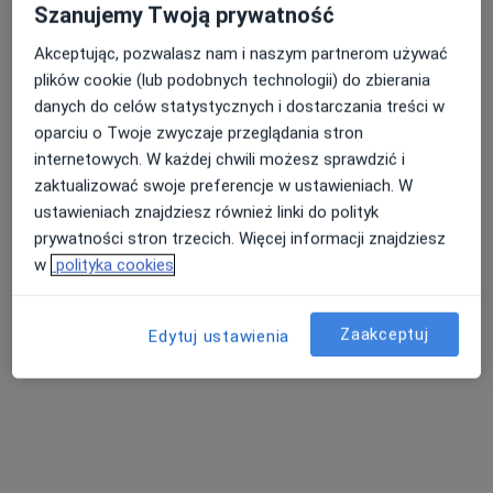
Poproś o wizytę
Szanujemy Twoją prywatność
Akceptując, pozwalasz nam i naszym partnerom używać
plików cookie (lub podobnych technologii) do zbierania
danych do celów statystycznych i dostarczania treści w
oparciu o Twoje zwyczaje przeglądania stron
internetowych. W każdej chwili możesz sprawdzić i
zaktualizować swoje preferencje w ustawieniach. W
ustawieniach znajdziesz również linki do polityk
prywatności stron trzecich. Więcej informacji znajdziesz
Bezpieczne płatności
w
polityka cookies
Śląski Ośrodek Onkologii Sanivitas
·
Więcej
Medycyna rodzinna, Endokrynologia, Interna
Zaakceptuj
781 opinii
Edytuj ustawienia
Plac Akademicki 15/6, Bytom
•
Mapa
Konsultacja chirurga naczyniowego
150 zł
Pokaż więcej usług