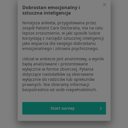
Schorzenia w Bytomiu
Dobrostan emocjonalny i
sztuczna inteligencja
Choroby ginekologiczne w Bytomiu
Niniejsza ankieta, przygotowana przez
Endometrioza w Bytomiu
zespół Patient Care Doctoralia, ma na celu
lepsze zrozumienie, w jaki sposób ludzie
Zaburzenia miesiączkowania w Bytomiu
korzystają z narzędzi sztucznej inteligencji
jako wsparcia dla swojego dobrostanu
Zespół policystycznych jajników (PCOS / PMOS) w
emocjonalnego i zdrowia psychicznego.
Bytomiu
Udział w ankiecie jest anonimowy, a wyniki
Niepłodność w Bytomiu
będą analizowane i prezentowane
wyłącznie w formie zbiorczej. Pytania
Więcej (15)
dotyczące nastolatków są skierowane
Więcej w kategorii: Schorzenia w Bytomiu
wyłącznie do rodziców lub opiekunów
prawnych. Nie zbieramy informacji
bezpośrednio od osób niepełnoletnich.
Strona Główna
Choroby
Dysplazja Szyjki Macicy
Zmień mi
Bytom
Zmień miasto
Start survey