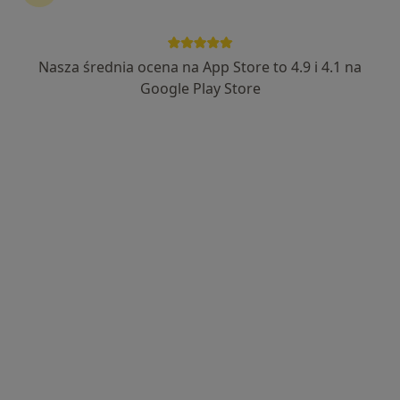
Nasza średnia ocena na App Store to 4.9 i 4.1 na
Google Play Store
Nowy profil na ZnanyLekarz
Bezpieczne płatności
dr hab. n. med. Mateusz Zamłyński
·
Więcej
Ginekolog, Perinatolog
9 opinii
Popularny specjalista: pacjenci chętnie płacą
online
Leona Wyczółkowskiego 26, Bytom
•
Mapa
NOVUM Sigma-Bi
Konsultacja ginekologiczna
250 zł
Specjalista nie oferuje umawiania online pod tym adresem.
Poproś o wizytę