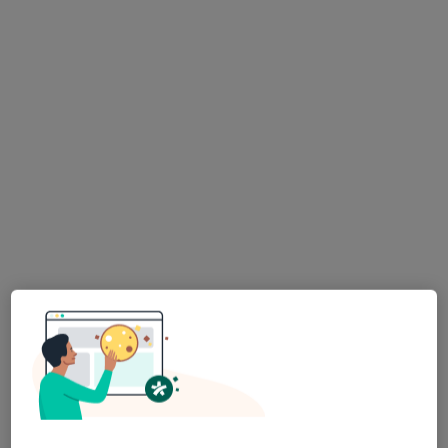
Poproś o wizytę
dr n. med. Marta Robenek
·
Więcej
Ginekolog
322 opinie
Sienkiewicza 43, Radzionków
•
Mapa
Centrum Medyczne Medici
Konsultacja ginekologiczna
250 zł
Specjalista nie oferuje umawiania online pod tym adresem.