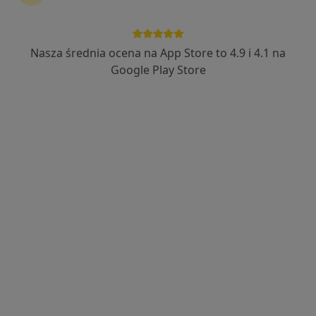
Nasza średnia ocena na App Store to 4.9 i 4.1 na
Google Play Store
Bezpieczne płatności
mgr Aleksandra Przybyła
·
Więcej
Psycholog, Psychoterapeuta, Psychoonkolog
32 opinie
Adres
Online
Invest Park Hajduki ul. Stalowa 17, Budynek 17 lok.301 , II piętro, Chorzów
•
Mapa
Gabinet Psychoterapii psychoLOGICZNIE Ola Przybyła
Konsultacja psychologiczna
200 zł
Specjalista nie oferuje umawiania online pod tym adresem.
Poproś o wizytę