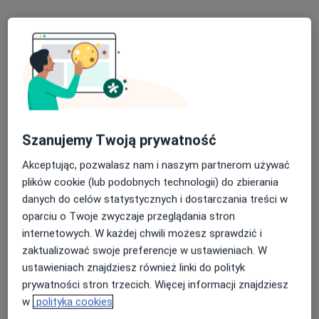
Poproś o wizytę
Szanujemy Twoją prywatność
Akceptując, pozwalasz nam i naszym partnerom używać
plików cookie (lub podobnych technologii) do zbierania
Bezpieczne płatności
danych do celów statystycznych i dostarczania treści w
lek. Łukasz Wolak
oparciu o Twoje zwyczaje przeglądania stron
·
Więcej
Ginekolog
internetowych. W każdej chwili możesz sprawdzić i
254 opinie
zaktualizować swoje preferencje w ustawieniach. W
ustawieniach znajdziesz również linki do polityk
ulica Srebrna 15, Ruda Śląska
•
Mapa
prywatności stron trzecich. Więcej informacji znajdziesz
NZOZ Silvermed
w
polityka cookies
Konsultacja ginekologiczna
260 zł