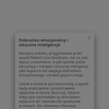
1
2
3
Powiązane wyszukiwania
W pobliżu Rudy Śląskiej
Niepowodzenia ciążowe w Katowicach
Dobrostan emocjonalny i
Niepowodzenia ciążowe w Gliwicach
sztuczna inteligencja
Niepowodzenia ciążowe w Bytomiu
Niniejsza ankieta, przygotowana przez
zespół Patient Care Doctoralia, ma na celu
Niepowodzenia ciążowe w Sosnowcu
lepsze zrozumienie, w jaki sposób ludzie
korzystają z narzędzi sztucznej inteligencji
Niepowodzenia ciążowe w Chorzowie
jako wsparcia dla swojego dobrostanu
emocjonalnego i zdrowia psychicznego.
Więcej (14)
Udział w ankiecie jest anonimowy, a wyniki
Więcej w kategorii: W pobliżu Rudy Śląskiej
będą analizowane i prezentowane
wyłącznie w formie zbiorczej. Pytania
Schorzenia w Rudzie Śląskiej
dotyczące nastolatków są skierowane
wyłącznie do rodziców lub opiekunów
Choroby ginekologiczne w Rudzie Śląskiej
prawnych. Nie zbieramy informacji