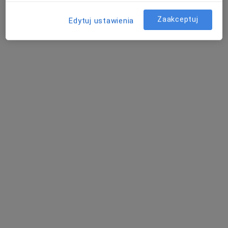
Specjalista nie oferuje umawiania online pod tym adresem.
Zaakceptuj
Edytuj ustawienia
Poproś o wizytę
Bezpieczne płatności
lek. Nikodem Ciaputa
·
Więcej
Ginekolog
78 opinii
Adres 1
Adres 2