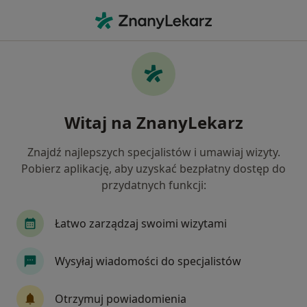
Me
Niepowodzenia Ciążowe • Ruda Śląska, śląskie
Filtry
• 1
Ubezpieczenie
Map
Niepowodzenia ciążowe specjaliści w Rudzie
Witaj na ZnanyLekarz
Śląskiej
Jak działają wyniki wyszukiwania
Znajdź najlepszych specjalistów i umawiaj wizyty.
Pobierz aplikację, aby uzyskać bezpłatny dostęp do
przydatnych funkcji:
Jakiego specjalisty szukasz?
Ginekolog
Psycholog
Lekarz wykonujący 
Łatwo zarządzaj swoimi wizytami
Wysyłaj wiadomości do specjalistów
Otrzymuj powiadomienia