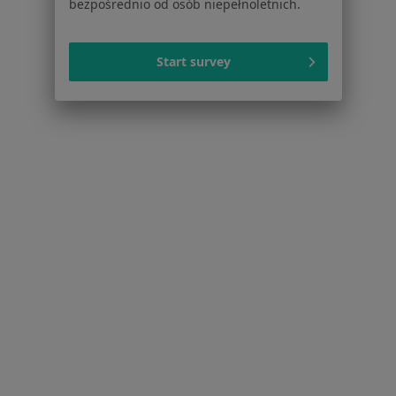
bezpośrednio od osób niepełnoletnich.
Zaburzenia miesiączkowania w Rudzie Śląskiej
Endometrioza w Rudzie Śląskiej
Start survey
Mięśniaki macicy w Rudzie Śląskiej
Patologia ciąży w Rudzie Śląskiej
Więcej (15)
Więcej w kategorii: Schorzenia w Rudzie Śląsk
Niepowodzenia Ciążowe Specjaliści W Rudzie Śląskiej
Serwis
Regulamin
Polityka prywatności pacjentów