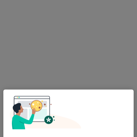
dr n. med. Przemysław Chimiczewski
·
Więcej
Ginekolog, Ginekolog onkologiczny
12 opinii
Sienkiewicza 43, Radzionków
•
Mapa
Centrum Medyczne Medici
Konsultacja ginekologiczna
350 zł
Specjalista nie oferuje umawiania online pod tym adresem.
Poproś o wizytę