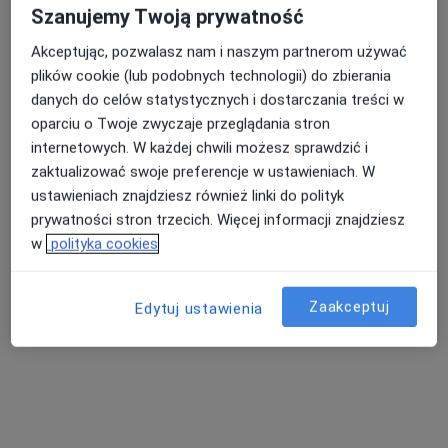
Szanujemy Twoją prywatność
Akceptując, pozwalasz nam i naszym partnerom używać
plików cookie (lub podobnych technologii) do zbierania
danych do celów statystycznych i dostarczania treści w
oparciu o Twoje zwyczaje przeglądania stron
internetowych. W każdej chwili możesz sprawdzić i
lek. Arkadiusz Kucharek
zaktualizować swoje preferencje w ustawieniach. W
·
Więcej
Ginekolog
ustawieniach znajdziesz również linki do polityk
199 opinii
prywatności stron trzecich. Więcej informacji znajdziesz
w
polityka cookies
Podgórna 7-9 lok.1B, Bytom
•
Mapa
GYNMED Centrum Zdrowia Kobiety
Konsultacja ginekologiczna
330 zł
Zaakceptuj
Edytuj ustawienia
Specjalista nie oferuje umawiania online pod tym adresem.
Poproś o wizytę