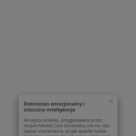
Specjalista nie oferuje umawiania online pod tym adresem.
Poproś o wizytę
Bezpieczne płatności
lek. Katarzyna Barczyk
·
Więcej
W trakcie specjalizacji (Ginekolog)
Dobrostan emocjonalny i
38 opinii
sztuczna inteligencja
Adres 1
Adres 2
Niniejsza ankieta, przygotowana przez
zespół Patient Care Doctoralia, ma na celu
lepsze zrozumienie, w jaki sposób ludzie