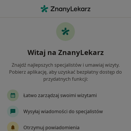
Me
Ginekolog • Bytom, Polska
Filtry
Ubezpieczenie
Mapa
Polecani ginekolodzy w Bytomiu
Witaj na ZnanyLekarz
Jak działają wyniki wyszukiwania
Znajdź najlepszych specjalistów i umawiaj wizyty.
Pobierz aplikację, aby uzyskać bezpłatny dostęp do
Wybierz swoje ubezpieczenie
przydatnych funkcji:
NFZ
Allianz
Compensa
Enel-med
Łatwo zarządzaj swoimi wizytami
Wysyłaj wiadomości do specjalistów
Otrzymuj powiadomienia