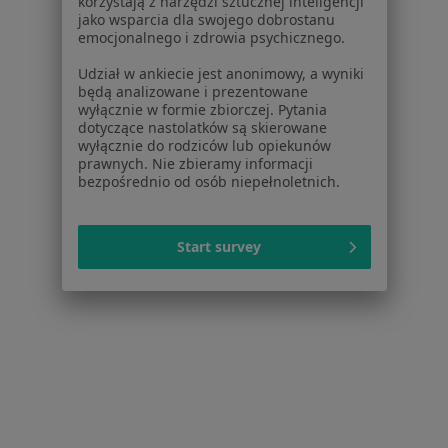
korzystają z narzędzi sztucznej inteligencji
Derkacza 13, Gliwice
•
Mapa
jako wsparcia dla swojego dobrostanu
Centrum Medyczne Nowy Świat
emocjonalnego i zdrowia psychicznego.
Konsultacja ginekologiczna
250 zł
Udział w ankiecie jest anonimowy, a wyniki
Specjalista nie oferuje umawiania online pod tym adresem.
będą analizowane i prezentowane
wyłącznie w formie zbiorczej. Pytania
dotyczące nastolatków są skierowane
Poproś o wizytę
wyłącznie do rodziców lub opiekunów
prawnych. Nie zbieramy informacji
bezpośrednio od osób niepełnoletnich.
Start survey
Bezpieczne płatności
dr n. med. Bartosz Cichoń
·
Więcej
Ginekolog, Ginekolog onkologiczny
923 opinie