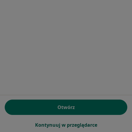
Inni specjaliści w Twojej okolicy
Obecnie nie ma wolnych miejsc. Sprawdź później
nowe oferty.
Ewa Hajda
Ginekolog
276 opinii
Adres 1
Adres 2
Otwórz
Inwalidów Wojennych 79, Piekary Śląskie
•
Mapa
Kontynuuj w przeglądarce
Centrum Medyczne Gabos