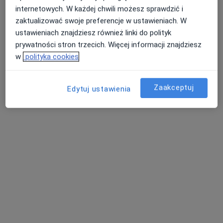
Dom Lekarski – Ambulatorium Struga
internetowych. W każdej chwili możesz sprawdzić i
Konsultacja dermatologiczna
310 zł
zaktualizować swoje preferencje w ustawieniach. W
ustawieniach znajdziesz również linki do polityk
Specjalista nie oferuje umawiania online pod tym adresem.
prywatności stron trzecich. Więcej informacji znajdziesz
Poproś o wizytę
w
polityka cookies
Zaakceptuj
Edytuj ustawienia
dr n. med. Zofia Polakowska
Dermatolog, Wenerolog, Lekarz wykonujący zabiegi medycyny
·
Więcej
estetycznej
499 opinii