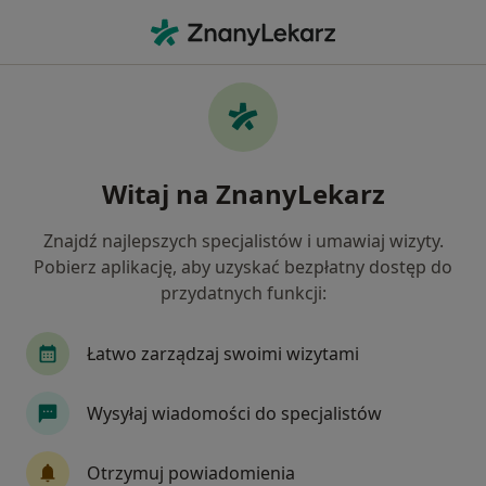
Me
Łupież • Szczecin, zachodniopomorskie
Filtry
• 1
Ubezpieczenie
Map
Łupież specjaliści w Szczecinie
Witaj na ZnanyLekarz
Jak działają wyniki wyszukiwania
Znajdź najlepszych specjalistów i umawiaj wizyty.
Pobierz aplikację, aby uzyskać bezpłatny dostęp do
Jakiego specjalisty szukasz?
przydatnych funkcji:
Dermatolog
Internista
Ginekolog
Or
Łatwo zarządzaj swoimi wizytami
Wysyłaj wiadomości do specjalistów
Otrzymuj powiadomienia