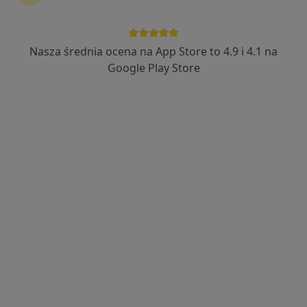
Nasza średnia ocena na App Store to 4.9 i 4.1 na
lek. Magdalena Kulbat
Google Play Store
·
Więcej
Dermatolog
583 opinie
Adres
Online
Bartosza Głowackiego 13/LU1, Szczecin
•
Mapa
SEDIMED
Konsultacja dermatologiczna
300 zł
Specjalista nie oferuje umawiania online pod tym adresem.
Poproś o wizytę