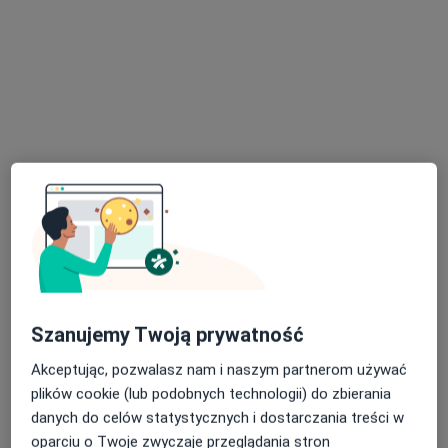
Specjalista nie oferuje umawiania online pod tym adresem.
Poproś o wizytę
lek. Ewa Soczawa
·
Więcej
Dermatolog
61 opinii
Szanujemy Twoją prywatność
Adres 1
Adres 2
Adres 3
Adres 4
Akceptując, pozwalasz nam i naszym partnerom używać
plików cookie (lub podobnych technologii) do zbierania
danych do celów statystycznych i dostarczania treści w
Ul. Andrzeja Struga 42, Szczecin
•
Mapa
oparciu o Twoje zwyczaje przeglądania stron