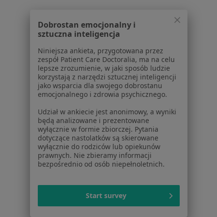
Pokaż więcej usług
Dobrostan emocjonalny i
sztuczna inteligencja
dr n. med. Janusz
lek. Kinga Jagielska
lek. Natalia
Niniejsza ankieta, przygotowana przez
Lisiński
ginekolog
Ossowska-Kreft
zespół Patient Care Doctoralia, ma na celu
urolog
dermatolog
lepsze zrozumienie, w jaki sposób ludzie
korzystają z narzędzi sztucznej inteligencji
Zobacz wszystkich 14 specjalistów
jako wsparcia dla swojego dobrostanu
emocjonalnego i zdrowia psychicznego.
Brak dostępnych specjalistów z wolnymi terminami w tym centrum medycznym.
Udział w ankiecie jest anonimowy, a wyniki
Pokaż profil
będą analizowane i prezentowane
wyłącznie w formie zbiorczej. Pytania
dotyczące nastolatków są skierowane
wyłącznie do rodziców lub opiekunów
prawnych. Nie zbieramy informacji
1
2
bezpośrednio od osób niepełnoletnich.
Powiązane wyszukiwania
Start survey
Schorzenia w Szczecinie
Cukrzyca w Szczecinie