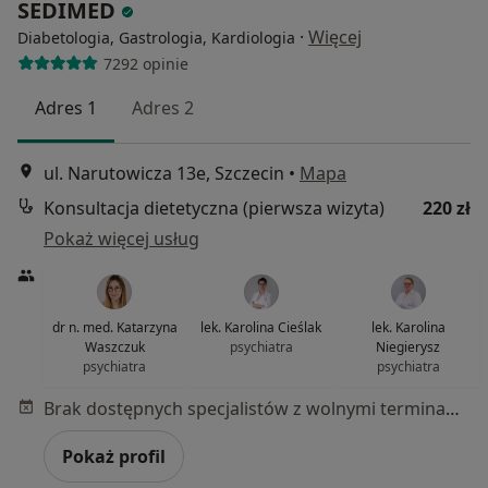
SEDIMED
·
Więcej
Diabetologia, Gastrologia, Kardiologia
7292 opinie
Adres 1
Adres 2
ul. Narutowicza 13e, Szczecin
•
Mapa
Konsultacja dietetyczna (pierwsza wizyta)
220 zł
Pokaż więcej usług
dr n. med. Katarzyna
lek. Karolina Cieślak
lek. Karolina
Waszczuk
psychiatra
Niegierysz
psychiatra
psychiatra
Brak dostępnych specjalistów z wolnymi terminami w tym centrum medycznym.
Pokaż profil