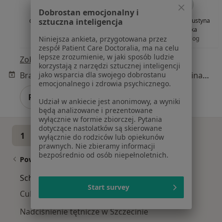
Dobrostan emocjonalny i
sztuczna inteligencja
dr n. med. Adam
lek. Sylwia Dziub
dr n. med. Justyna
Kurpik
endokrynolog
Widecka
Niniejsza ankieta, przygotowana przez
urolog
ginekolog
zespół Patient Care Doctoralia, ma na celu
lepsze zrozumienie, w jaki sposób ludzie
Zobacz wszystkich 28 specjalistów
korzystają z narzędzi sztucznej inteligencji
jako wsparcia dla swojego dobrostanu
Brak dostępnych specjalistów z wolnymi terminami w tym centrum medycznym.
emocjonalnego i zdrowia psychicznego.
Pokaż profil
Udział w ankiecie jest anonimowy, a wyniki
będą analizowane i prezentowane
wyłącznie w formie zbiorczej. Pytania
dotyczące nastolatków są skierowane
1
2
3
wyłącznie do rodziców lub opiekunów
prawnych. Nie zbieramy informacji
bezpośrednio od osób niepełnoletnich.
Powiązane wyszukiwania
Schorzenia w Szczecinie
Start survey
Cukrzyca w Szczecinie
Nadciśnienie tętnicze w Szczecinie