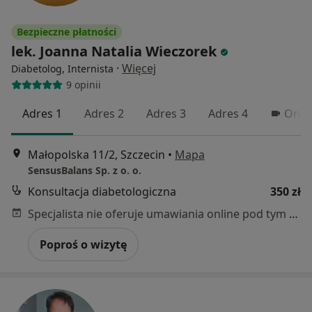
Bezpieczne płatności
lek. Joanna Natalia Wieczorek
·
Więcej
Diabetolog, Internista
9 opinii
Adres 1
Adres 2
Adres 3
Adres 4
Onlin
Małopolska 11/2, Szczecin
•
Mapa
SensusBalans Sp. z o. o.
Konsultacja diabetologiczna
350 zł
Specjalista nie oferuje umawiania online pod tym adresem.
Poproś o wizytę