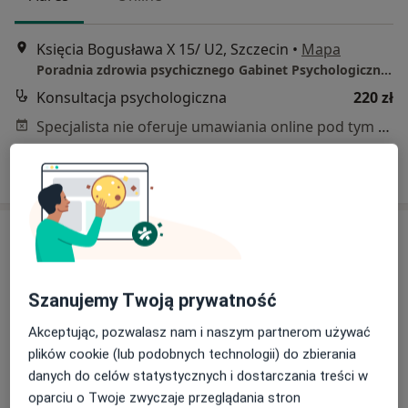
Księcia Bogusława X 15/ U2, Szczecin
•
Mapa
Poradnia zdrowia psychicznego Gabinet Psychologiczny Szczecin
Konsultacja psychologiczna
220 zł
Specjalista nie oferuje umawiania online pod tym adresem.
Poproś o wizytę
Szanujemy Twoją prywatność
Akceptując, pozwalasz nam i naszym partnerom używać
plików cookie (lub podobnych technologii) do zbierania
Bezpieczne płatności
danych do celów statystycznych i dostarczania treści w
mgr Magda Seta-Ratomska
oparciu o Twoje zwyczaje przeglądania stron