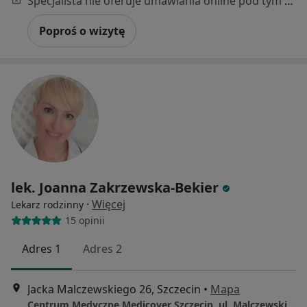
Specjalista nie oferuje umawiania online pod tym adresem.
Poproś o wizytę
lek. Joanna Zakrzewska-Bekier
·
Więcej
Lekarz rodzinny
15 opinii
Adres 1
Adres 2
Jacka Malczewskiego 26, Szczecin
•
Mapa
Centrum Medyczne Medicover Szczecin, ul. Malczewskiego 26