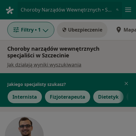
Me
Choroby Narządów Wewnętrznych • Szczecin, zachodniopomorskie
Filtry
• 1
Ubezpieczenie
Map
Choroby narządów wewnętrznych
specjaliści w Szczecinie
Jak działają wyniki wyszukiwania
Jakiego specjalisty szukasz?
Internista
Fizjoterapeuta
Dietetyk
E