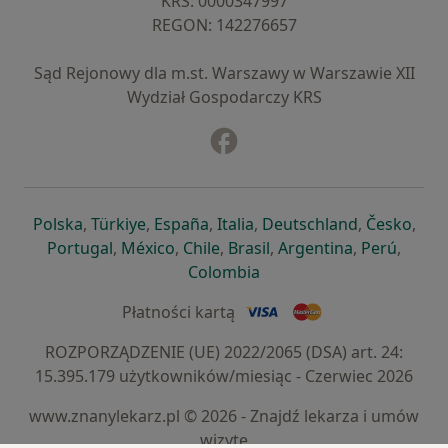
KRS: ⁠0000347997
REGON: ⁠142276657
Sąd Rejonowy dla m.st. Warszawy w Warszawie XII
Wydział Gospodarczy KRS
Facebook
otwiera się w nowej karcie
otwiera się w nowej karcie
otwiera się w nowej karcie
otwiera się w nowej karcie
otwiera się w nowej karci
otwiera się
otwi
Polska
,
Türkiye
,
España
,
Italia
,
Deutschland
,
Česko
,
otwiera się w nowej karcie
otwiera się w nowej karcie
otwiera się w nowej karcie
otwiera się w nowej kar
otwiera się 
otwier
Portugal
,
México
,
Chile
,
Brasil
,
Argentina
,
Perú
,
otwiera się w nowej karc
Colombia
Płatności kartą
ROZPORZĄDZENIE (UE) 2022/2065 (DSA) art. 24:
15.395.179 użytkowników/miesiąc - Czerwiec 2026
www.znanylekarz.pl © 2026 - Znajdź lekarza i umów
wizytę