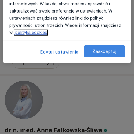
internetowych. W każdej chwili możesz sprawdzić i
·
Więcej
Fizjoterapeuta
zaktualizować swoje preferencje w ustawieniach. W
13 opinii
ustawieniach znajdziesz również linki do polityk
Sebastiana Klonowica 45/2, Szczecin
•
Mapa
prywatności stron trzecich. Więcej informacji znajdziesz
FizjoNature Medycyna Manualna
w
polityka cookies
Konsultacja fizjoterapeutyczna
220 zł
Specjalista nie oferuje umawiania online pod tym adresem.
Zaakceptuj
Edytuj ustawienia
Poproś o wizytę
dr n. med. Anna Falkowska-Śliwa