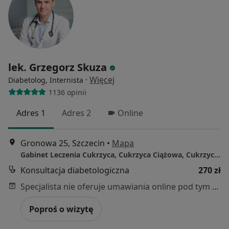
lek. Grzegorz Skuza
·
Więcej
Diabetolog, Internista
1136 opinii
Adres 1
Adres 2
Online
Gronowa 25, Szczecin
•
Mapa
Gabinet Leczenia Cukrzyca, Cukrzyca Ciążowa, Cukrzyca Wtórna, Otyłość , Insulinooporność, Nadciśnienie Tętnicze , Choroby Wewnętrzne Zaburzeń Lipidowych
Konsultacja diabetologiczna
270 zł
Specjalista nie oferuje umawiania online pod tym adresem.
Poproś o wizytę