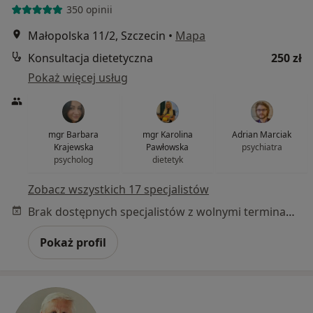
350 opinii
Małopolska 11/2, Szczecin
•
Mapa
Konsultacja dietetyczna
250 zł
Pokaż więcej usług
mgr Barbara
mgr Karolina
Adrian Marciak
Krajewska
Pawłowska
psychiatra
psycholog
dietetyk
Zobacz wszystkich 17 specjalistów
Brak dostępnych specjalistów z wolnymi terminami w tym centrum medycznym.
Pokaż profil