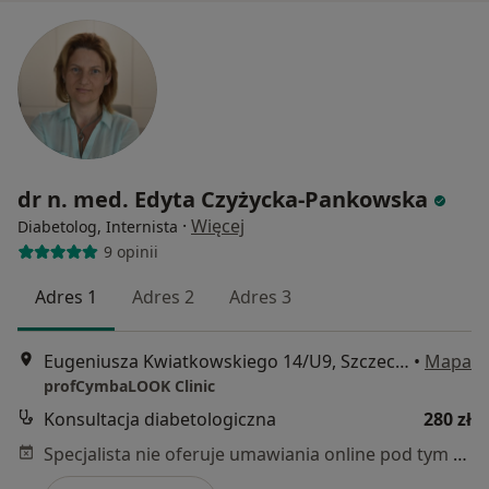
dr n. med. Edyta Czyżycka-Pankowska
·
Więcej
Diabetolog, Internista
9 opinii
Adres 1
Adres 2
Adres 3
Eugeniusza Kwiatkowskiego 14/U9, Szczecin
•
Mapa
profCymbaLOOK Clinic
Konsultacja diabetologiczna
280 zł
Specjalista nie oferuje umawiania online pod tym adresem.