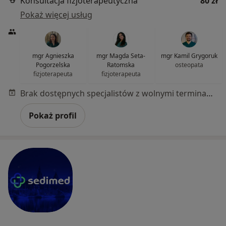
Konsultacja fizjoterapeutyczna
80 zł
Pokaż więcej usług
mgr Agnieszka
mgr Magda Seta-
mgr Kamil Grygoruk
Pogorzelska
Ratomska
osteopata
fizjoterapeuta
fizjoterapeuta
Brak dostępnych specjalistów z wolnymi terminami w tym centrum medycznym.
Pokaż profil