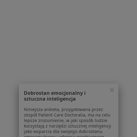
·
Więcej
Dietetyka, Psychiatria, Psychologia
350 opinii
Małopolska 11/2, Szczecin
•
Mapa
Konsultacja dietetyczna
250 zł
Pokaż więcej usług
mgr Barbara
mgr Karolina
Adrian Marciak
Krajewska
Pawłowska
psychiatra
psycholog
dietetyk
Zobacz wszystkich 17 specjalistów
Dobrostan emocjonalny i
Brak dostępnych specjalistów z wolnymi terminami w tym centrum medycznym.
sztuczna inteligencja
Niniejsza ankieta, przygotowana przez
Pokaż profil
zespół Patient Care Doctoralia, ma na celu
lepsze zrozumienie, w jaki sposób ludzie
korzystają z narzędzi sztucznej inteligencji
jako wsparcia dla swojego dobrostanu
1
2
3
4
emocjonalnego i zdrowia psychicznego.