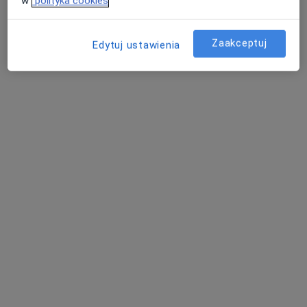
w
polityka cookies
·
Więcej
Osteopata, Fizjoterapeuta
12 opinii
Zaakceptuj
Edytuj ustawienia
Adres 1
Adres 2
Sebastiana Klonowica 45/2, Szczecin
•
Mapa
FizjoNature Medycyna Manualna
Konsultacja fizjoterapeutyczna
230 zł
Specjalista nie oferuje umawiania online pod tym adresem.
Poproś o wizytę