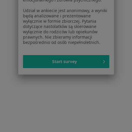
Udział w ankiecie jest anonimowy, a wyniki
Powiązane wyszukiwania
będą analizowane i prezentowane
wyłącznie w formie zbiorczej. Pytania
Schorzenia w Szczecinie
dotyczące nastolatków są skierowane
wyłącznie do rodziców lub opiekunów
Cukrzyca w Szczecinie
prawnych. Nie zbieramy informacji
bezpośrednio od osób niepełnoletnich.
Nadciśnienie tętnicze w Szczecinie
Otyłość w Szczecinie
Start survey
Cukrzyca ciążowa w Szczecinie
Cukrzyca typu 2 w Szczecinie
Więcej (15)
Więcej w kategorii: Schorzenia w Szczecinie
Strona Główna
Choroby
Choroby Endokrynologiczne
Szczecin
Zmień miasto
Zmień miasto