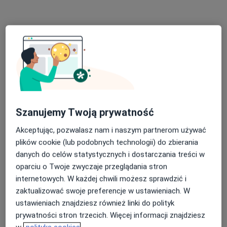
Małopolska 11/2, Szczecin
•
Mapa
SensusBalans Sp. z o. o.
Konsultacja dietetyczna
od 250 zł
Specjalista nie oferuje umawiania online pod tym adresem.
Poproś o wizytę
Szanujemy Twoją prywatność
Akceptując, pozwalasz nam i naszym partnerom używać
plików cookie (lub podobnych technologii) do zbierania
danych do celów statystycznych i dostarczania treści w
oparciu o Twoje zwyczaje przeglądania stron
internetowych. W każdej chwili możesz sprawdzić i
zaktualizować swoje preferencje w ustawieniach. W
ustawieniach znajdziesz również linki do polityk
Bezpieczne płatności
prywatności stron trzecich. Więcej informacji znajdziesz
mgr Kamil Grygoruk