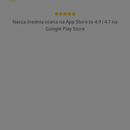
Nasza średnia ocena na App Store to 4.9 i 4.1 na
Google Play Store
Bezpieczne płatności
mgr Adrian Wychowański
·
Więcej
Psycholog, Psychotraumatolog, Seksuolog
93 opinie
Popularny specjalista: pacjenci chętnie płacą
online
Adres
Online
Smolańska 3 pok. 212, Szczecin
•
Mapa
Gabinet Psychologiczny Adrian Wychowański
Konsultacja psychologiczna
250 zł
Specjalista nie oferuje umawiania online pod tym adresem.