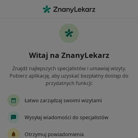
Me
Choroby Endokrynologiczne • Szczecin, zachodniopomorskie
Filtry
• 1
Ubezpieczenie
Map
Choroby endokrynologiczne specjaliści w
Witaj na ZnanyLekarz
Szczecinie
Jak działają wyniki wyszukiwania
Znajdź najlepszych specjalistów i umawiaj wizyty.
Pobierz aplikację, aby uzyskać bezpłatny dostęp do
przydatnych funkcji:
Jakiego specjalisty szukasz?
Endokrynolog
Internista
Dietetyk
Gi
Łatwo zarządzaj swoimi wizytami
Wysyłaj wiadomości do specjalistów
Otrzymuj powiadomienia