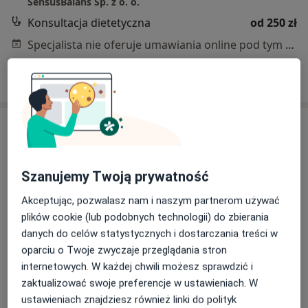
SensusBalans Sp. z o. o.
Konsultacja dietetyczna
od 250 zł
Specjalista nie oferuje umawiania online pod tym adresem.
Poproś o wizytę
Szanujemy Twoją prywatność
Akceptując, pozwalasz nam i naszym partnerom używać
plików cookie (lub podobnych technologii) do zbierania
Bezpieczne płatności
danych do celów statystycznych i dostarczania treści w
mgr inż. Dominika Białous
oparciu o Twoje zwyczaje przeglądania stron
internetowych. W każdej chwili możesz sprawdzić i
·
Więcej
Dietetyk
zaktualizować swoje preferencje w ustawieniach. W
30 opinii
ustawieniach znajdziesz również linki do polityk