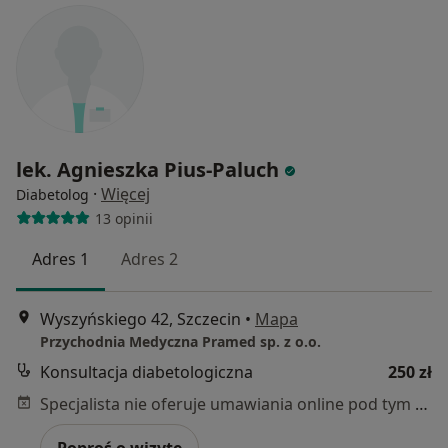
lek. Agnieszka Pius-Paluch
·
Więcej
Diabetolog
13 opinii
Adres 1
Adres 2
Wyszyńskiego 42, Szczecin
•
Mapa
Przychodnia Medyczna Pramed sp. z o.o.
Konsultacja diabetologiczna
250 zł
Specjalista nie oferuje umawiania online pod tym adresem.
Poproś o wizytę