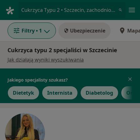
Me
Cukrzyca Typu 2 • Szczecin, zachodniopomorskie
Filtry
• 1
Ubezpieczenie
Map
Cukrzyca typu 2 specjaliści w Szczecinie
Jak działają wyniki wyszukiwania
Jakiego specjalisty szukasz?
Dietetyk
Internista
Diabetolog
Orto