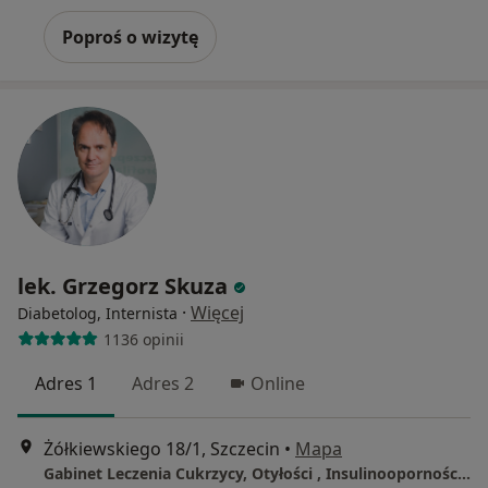
Poproś o wizytę
lek. Grzegorz Skuza
·
Więcej
Diabetolog, Internista
1136 opinii
Adres 1
Adres 2
Online
Żółkiewskiego 18/1, Szczecin
•
Mapa
Gabinet Leczenia Cukrzycy, Otyłości , Insulinooporności, Nadciśnienia Tętniczego , Chorób Wewnętrznych, Zaburzeń Lipidowych