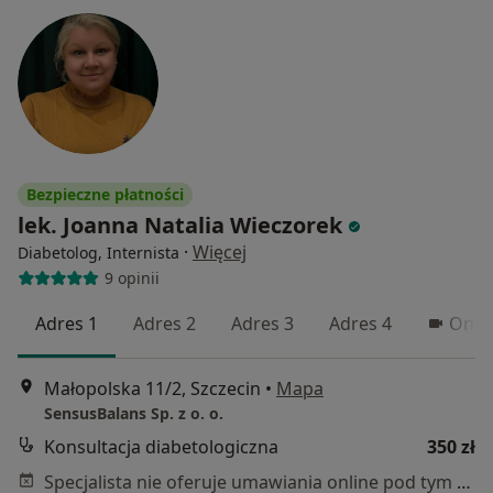
Bezpieczne płatności
lek. Joanna Natalia Wieczorek
·
Więcej
Diabetolog, Internista
9 opinii
Adres 1
Adres 2
Adres 3
Adres 4
Onlin
Małopolska 11/2, Szczecin
•
Mapa
SensusBalans Sp. z o. o.
Konsultacja diabetologiczna
350 zł
Specjalista nie oferuje umawiania online pod tym adresem.