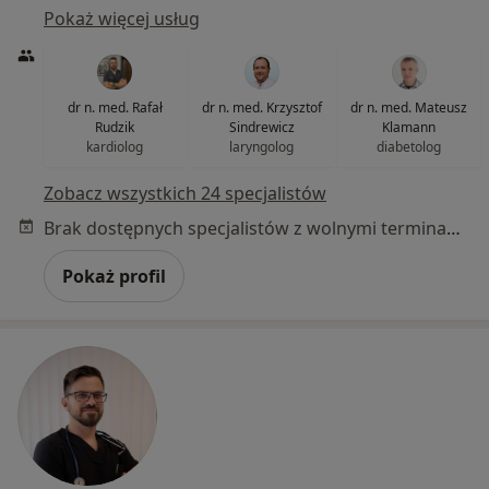
Pokaż więcej usług
dr n. med. Rafał
dr n. med. Krzysztof
dr n. med. Mateusz
Rudzik
Sindrewicz
Klamann
kardiolog
laryngolog
diabetolog
Zobacz wszystkich 24 specjalistów
Brak dostępnych specjalistów z wolnymi terminami w tym centrum medycznym.
Pokaż profil