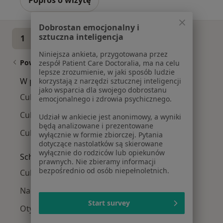
Dobrostan emocjonalny i
sztuczna inteligencja
1
2
3
4
Niniejsza ankieta, przygotowana przez
Powiązane wyszukiwania
zespół Patient Care Doctoralia, ma na celu
lepsze zrozumienie, w jaki sposób ludzie
W pobliżu Szczecina
korzystają z narzędzi sztucznej inteligencji
jako wsparcia dla swojego dobrostanu
Cukrzyca typu 2 w Stargardzie
emocjonalnego i zdrowia psychicznego.
Cukrzyca typu 2 w Policach
Udział w ankiecie jest anonimowy, a wyniki
będą analizowane i prezentowane
Cukrzyca typu 2 w Goleniowie
wyłącznie w formie zbiorczej. Pytania
dotyczące nastolatków są skierowane
wyłącznie do rodziców lub opiekunów
Schorzenia w Szczecinie
prawnych. Nie zbieramy informacji
bezpośrednio od osób niepełnoletnich.
Cukrzyca w Szczecinie
Nadciśnienie tętnicze w Szczecinie
Start survey
Otyłość w Szczecinie