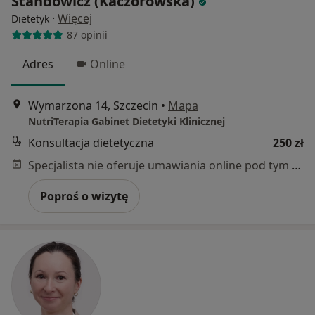
Standowicz (Kaczorowska)
·
Więcej
Dietetyk
87 opinii
Adres
Online
Wymarzona 14, Szczecin
•
Mapa
NutriTerapia Gabinet Dietetyki Klinicznej
Konsultacja dietetyczna
250 zł
Specjalista nie oferuje umawiania online pod tym adresem.
Poproś o wizytę