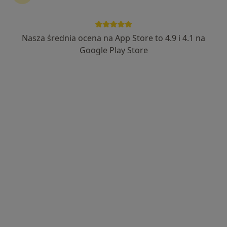
Nasza średnia ocena na App Store to 4.9 i 4.1 na
Bezpieczne płatności
Google Play Store
mgr Wojciech Bartosik
·
Więcej
Fizjoterapeuta
127 opinii
Popularny specjalista: pacjenci chętnie płacą
online
Adres 1
Adres 2
Aleja Wojska Polskiego 70, Szczecin
•
Mapa
Fizjoterapia Wojciech Bartosik
Konsultacja fizjoterapeutyczna
200 zł
Specjalista nie oferuje umawiania online pod tym adresem.
Poproś o wizytę