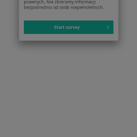
prawnych. Nie zbieramy informacji
Nadciśnienie tętnicze w Szczecinie
bezpośrednio od osób niepełnoletnich.
Otyłość w Szczecinie
Cukrzyca ciążowa w Szczecinie
Start survey
Cukrzyca typu 2 w Szczecinie
Więcej (15)
Więcej w kategorii: Schorzenia w Szczecinie
Strona Główna
Choroby
Bóle Kręgosłupa
Zmień miasto
Szczecin
Zmień miasto
Serwis
Regulamin