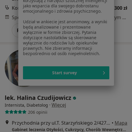
korzystają z narzędzi sztucznej inteligencji
jako wsparcia dla swojego dobrostanu
Konsultacja diabetologiczna
300 zł
emocjonalnego i zdrowia psychicznego.
Specjalista nie oferuje umawiania online pod tym adresem.
Udział w ankiecie jest anonimowy, a wyniki
będą analizowane i prezentowane
Poproś o wizytę
wyłącznie w formie zbiorczej. Pytania
dotyczące nastolatków są skierowane
wyłącznie do rodziców lub opiekunów
prawnych. Nie zbieramy informacji
bezpośrednio od osób niepełnoletnich.
Start survey
lek. Halina Czudijowicz
·
Więcej
Internista, Diabetolog
206 opinii
Przychodnia przy ul.T. Starzyńskiego 2/427, Szczecin
•
Mapa
Gabinet leczenia Otyłości, Cukrzycy, Chorób Wewnętrznych.