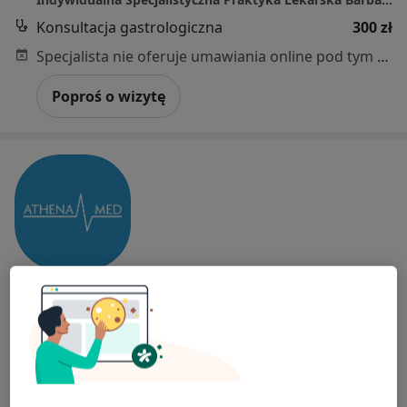
Konsultacja gastrologiczna
300 zł
Specjalista nie oferuje umawiania online pod tym adresem.
Poproś o wizytę
Athena Med
·
Więcej
Interna, Radiologia, Dermatologia
1217 opinii
Henryka Pobożnego 14/2, Szczecin
•
Mapa