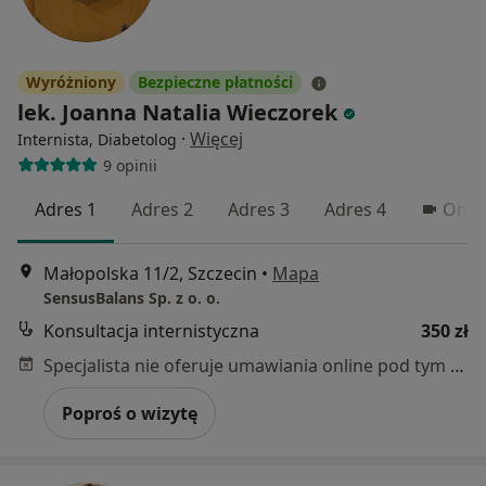
Wyróżniony
Bezpieczne płatności
lek. Joanna Natalia Wieczorek
·
Więcej
Internista, Diabetolog
9 opinii
Adres 1
Adres 2
Adres 3
Adres 4
Onlin
Małopolska 11/2, Szczecin
•
Mapa
SensusBalans Sp. z o. o.
Konsultacja internistyczna
350 zł
Specjalista nie oferuje umawiania online pod tym adresem.
Poproś o wizytę