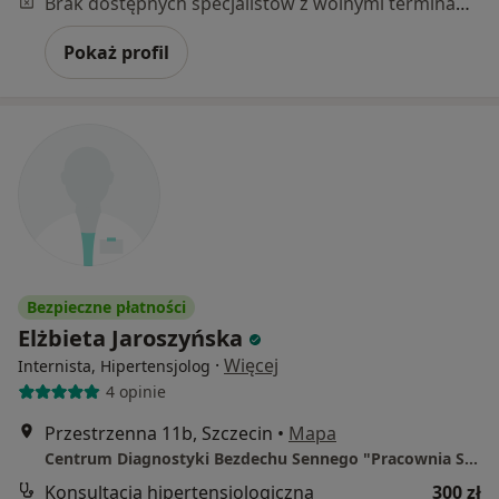
Brak dostępnych specjalistów z wolnymi terminami w tym centrum medycznym.
Pokaż profil
Bezpieczne płatności
Elżbieta Jaroszyńska
·
Więcej
Internista, Hipertensjolog
4 opinie
Przestrzenna 11b, Szczecin
•
Mapa
Centrum Diagnostyki Bezdechu Sennego "Pracownia Snu"
Konsultacja hipertensjologiczna
300 zł