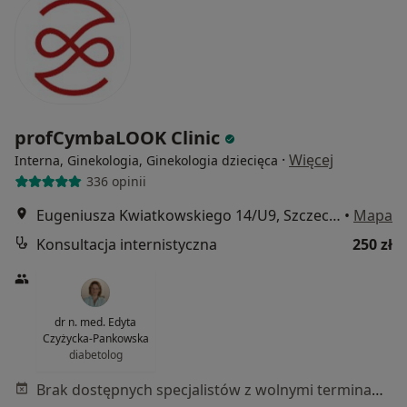
profCymbaLOOK Clinic
·
Więcej
Interna, Ginekologia, Ginekologia dziecięca
336 opinii
Eugeniusza Kwiatkowskiego 14/U9, Szczecin
•
Mapa
Konsultacja internistyczna
250 zł
dr n. med. Edyta
Czyżycka-Pankowska
diabetolog
Brak dostępnych specjalistów z wolnymi terminami w tym centrum medycznym.