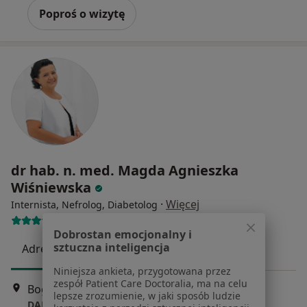
Poproś o wizytę
dr hab. n. med. Magda Agnieszka
Wiśniewska
·
Więcej
Internista, Nefrolog, Diabetolog
67 opinii
Dobrostan emocjonalny i
sztuczna inteligencja
Adres
Online
Niniejsza ankieta, przygotowana przez
zespół Patient Care Doctoralia, ma na celu
Bogurodzicy 1/10, Szczecin
•
Mapa
lepsze zrozumienie, w jaki sposób ludzie
DARMED CENTRUM MEDYCZNE