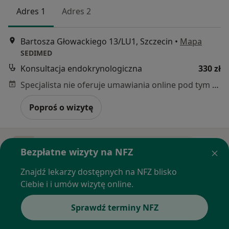
Adres 1
Adres 2
Bartosza Głowackiego 13/LU1, Szczecin
•
Mapa
SEDIMED
Konsultacja endokrynologiczna
330 zł
Specjalista nie oferuje umawiania online pod tym adresem.
Poproś o wizytę
1
2
3
4
5
...
27
Bezpłatne wizyty na NFZ
Znajdź lekarzy dostępnych na NFZ blisko
Powiązane wyszukiwania
|
Oferty pracy - Internista
Ciebie i i umów wizytę online.
W pobliżu Szczecina
Interniści w Stargardzie
Sprawdź terminy NFZ
Interniści w Goleniowie