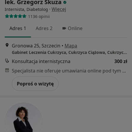
lek. Grzegorz Skuza
·
Więcej
Internista, Diabetolog
1136 opinii
Adres 1
Adres 2
Online
Gronowa 25, Szczecin
•
Mapa
Gabinet Leczenia Cukrzyca, Cukrzyca Ciążowa, Cukrzyca Wtórna, Otyłość , Insulinooporność, Nadciśnienie Tętnicze , Choroby Wewnętrzne Zaburzeń Lipidowych
Konsultacja internistyczna
300 zł
Specjalista nie oferuje umawiania online pod tym adresem.
Poproś o wizytę