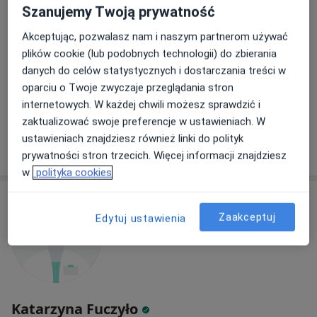
Konsultacja internistyczna
300 zł
Szanujemy Twoją prywatność
Akceptując, pozwalasz nam i naszym partnerom używać
plików cookie (lub podobnych technologii) do zbierania
dr n. med. Agnieszka
danych do celów statystycznych i dostarczania treści w
Niemiec
oparciu o Twoje zwyczaje przeglądania stron
diabetolog
internetowych. W każdej chwili możesz sprawdzić i
Brak dostępnych specjalistów z wolnymi terminami w tym centrum medycznym.
zaktualizować swoje preferencje w ustawieniach. W
ustawieniach znajdziesz również linki do polityk
Pokaż profil
prywatności stron trzecich. Więcej informacji znajdziesz
w
polityka cookies
Zaakceptuj
Edytuj ustawienia
Katarzyna Fuczyło