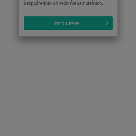
bezpośrednio od osób niepełnoletnich.
Więcej (14)
Więcej w kategorii: W pobliżu Sosnowca
Start survey
Schorzenia w Sosnowcu
Choroby chirurgiczne w Sosnowcu
Zmiany skórne w Sosnowcu
Znamiona w Sosnowcu
żylaki kończyn dolnych w Sosnowcu
Hemoroidy w Sosnowcu
Więcej (15)
Więcej w kategorii: Schorzenia w Sosnowcu
Strona Główna
Choroby
Rak Jelita Grubego
Zmień miasto
Sosnowiec
Zmień miasto