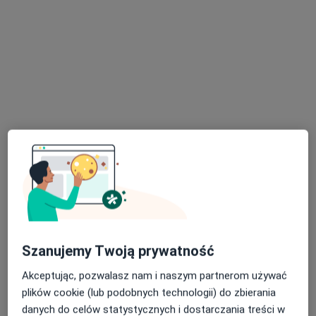
lek. Marcin Gawłowicz
·
Więcej
Chirurg, Chirurg onkologiczny
4 opinie
Małobądzka 143, Będzin
•
Mapa
LEXMEDICA Centrum Medyczne
Konsultacja chirurgiczna
200 zł
Szanujemy Twoją prywatność
Specjalista nie oferuje umawiania online pod tym adresem.
Akceptując, pozwalasz nam i naszym partnerom używać
Poproś o wizytę
plików cookie (lub podobnych technologii) do zbierania
danych do celów statystycznych i dostarczania treści w