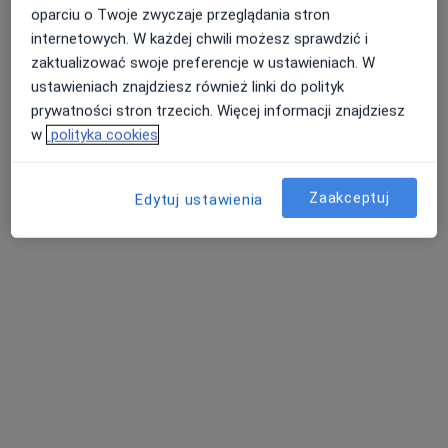
oparciu o Twoje zwyczaje przeglądania stron
internetowych. W każdej chwili możesz sprawdzić i
zaktualizować swoje preferencje w ustawieniach. W
ustawieniach znajdziesz również linki do polityk
prywatności stron trzecich. Więcej informacji znajdziesz
w
polityka cookies
Bezpieczne płatności
Zaakceptuj
Edytuj ustawienia
lek. Abdulelah Murshid
·
Więcej
W trakcie specjalizacji (Chirurg)
4 opinie
Modrzejowska 32B, Sosnowiec
•
Mapa
Centrum Medyczne POLMED Oddział Sosnowiec
Konsultacja chirurgiczna
od 220 zł
Specjalista nie oferuje umawiania online pod tym adresem.
Poproś o wizytę