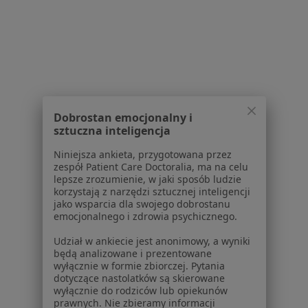
Zobacz wszystkich 22 specjalistów
Brak dostępnych specjalistów z wolnymi terminami w tym centrum medycznym.
Pokaż profil
Dobrostan emocjonalny i
1
2
3
sztuczna inteligencja
Powiązane wyszukiwania
Niniejsza ankieta, przygotowana przez
zespół Patient Care Doctoralia, ma na celu
W pobliżu Sosnowca
lepsze zrozumienie, w jaki sposób ludzie
korzystają z narzędzi sztucznej inteligencji
Rak jelita grubego w Katowicach
jako wsparcia dla swojego dobrostanu
emocjonalnego i zdrowia psychicznego.
Rak jelita grubego w Gliwicach
Udział w ankiecie jest anonimowy, a wyniki
Rak jelita grubego w Chorzowie
będą analizowane i prezentowane
wyłącznie w formie zbiorczej. Pytania
Rak jelita grubego w Dąbrowie Górniczej
dotyczące nastolatków są skierowane
wyłącznie do rodziców lub opiekunów
Rak jelita grubego w Tychach
prawnych. Nie zbieramy informacji