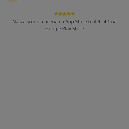
Nasza średnia ocena na App Store to 4.9 i 4.1 na
Regina Wysocka-Bochenek
Google Play Store
·
Więcej
Fizjoterapeuta
93 opinie
Adres 1
Adres 2
Adres 3
Żwirki i Wigury 32, Mikołów
•
Mapa
Poradnia ORTOPLUS
Konsultacja fizjoterapeutyczna
od 180 zł
Specjalista nie oferuje umawiania online pod tym adresem.
Poproś o wizytę