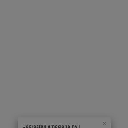
·
Więcej
Fizjoterapeuta
35 opinii
Krawczyka 1, Mikołów
•
Mapa
Alimed Centrum Medyczne
Masaż leczniczy
170 zł
Specjalista nie oferuje umawiania online pod tym adresem.
Poproś o wizytę
1
2
Powiązane wyszukiwania
W pobliżu Mikołowa
łokieć golfisty w Katowicach
łokieć golfisty w Gliwicach
Dobrostan emocjonalny i