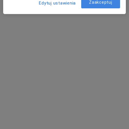
Zaakceptuj
Edytuj ustawienia
mgr Weronika Semik-Knap
·
Więcej
Fizjoterapeuta
24 opinie
Żwirki i Wigury 32, Mikołów
•
Mapa
Poradnia ORTOPLUS
Konsultacja fizjoterapeutyczna
od 180 zł
Specjalista nie oferuje umawiania online pod tym adresem.
Poproś o wizytę