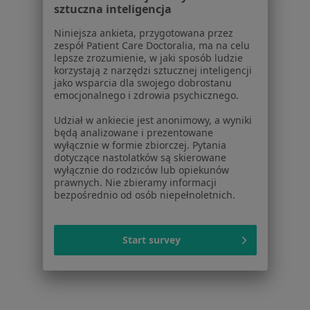
sztuczna inteligencja
łokieć golfisty w Sosnowcu
Niniejsza ankieta, przygotowana przez
łokieć golfisty w Bielsku-Białej
zespół Patient Care Doctoralia, ma na celu
lepsze zrozumienie, w jaki sposób ludzie
łokieć golfisty w Tychach
korzystają z narzędzi sztucznej inteligencji
jako wsparcia dla swojego dobrostanu
Więcej (14)
emocjonalnego i zdrowia psychicznego.
Więcej w kategorii: W pobliżu Mikołowa
Udział w ankiecie jest anonimowy, a wyniki
Schorzenia w Mikołowie
będą analizowane i prezentowane
wyłącznie w formie zbiorczej. Pytania
Bóle kończyn w Mikołowie
dotyczące nastolatków są skierowane
wyłącznie do rodziców lub opiekunów
żylaki w Mikołowie
prawnych. Nie zbieramy informacji
bezpośrednio od osób niepełnoletnich.
żylaki kończyn dolnych w Mikołowie
Skręcenie stawu w Mikołowie
Start survey
Stany pourazowe w Mikołowie
Więcej (15)
Więcej w kategorii: Schorzenia w Mikołowie