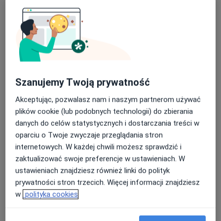
mgr Artur Golda
·
Więcej
Fizjoterapeuta
Szanujemy Twoją prywatność
241 opinii
Akceptując, pozwalasz nam i naszym partnerom używać
rondo Solidarności 12, Ruda Śląska
•
Mapa
plików cookie (lub podobnych technologii) do zbierania
FIZJO-KINETIC Centrum Rehabilitacji i Terapii Manualnej
danych do celów statystycznych i dostarczania treści w
Konsultacja fizjoterapeutyczna
180 zł
oparciu o Twoje zwyczaje przeglądania stron
Specjalista nie oferuje umawiania online pod tym adresem.
internetowych. W każdej chwili możesz sprawdzić i
zaktualizować swoje preferencje w ustawieniach. W
Poproś o wizytę
ustawieniach znajdziesz również linki do polityk
prywatności stron trzecich. Więcej informacji znajdziesz
w
polityka cookies