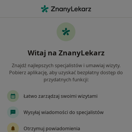
Me
Łokieć Golfisty • Mikołów, śląskie
Filtry
• 1
Ubezpieczenie
Map
Łokieć golfisty specjaliści w Mikołowie
Witaj na ZnanyLekarz
Jak działają wyniki wyszukiwania
Znajdź najlepszych specjalistów i umawiaj wizyty.
Pobierz aplikację, aby uzyskać bezpłatny dostęp do
Jakiego specjalisty szukasz?
przydatnych funkcji:
Fizjoterapeuta
Ortopeda
Kardiolog
N
Łatwo zarządzaj swoimi wizytami
Wysyłaj wiadomości do specjalistów
Otrzymuj powiadomienia