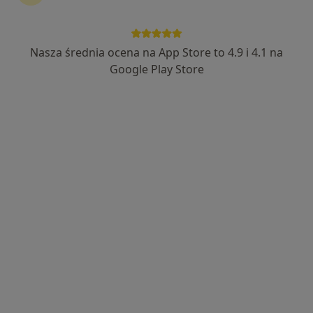
Nasza średnia ocena na App Store to 4.9 i 4.1 na
Marcin Malinowski
Google Play Store
·
Więcej
Fizjoterapeuta
194 opinie
Aleja Hugona Kołłątaja 34, Będzin
•
Mapa
NORMOTONIA Będzin | Fizjoterapia i Rehabilitacja | Neurologia Funkcjonalna PDTR | Psychologia i Psychoterapia Somatyczna | Naturoterapia |
Badania diagnostyczne
200 zł
Specjalista nie oferuje umawiania online pod tym adresem.
Poproś o wizytę