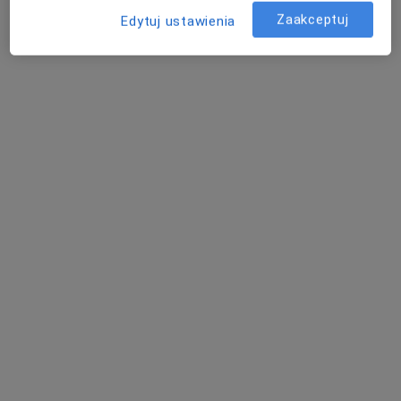
Konsultacja ginekologiczna
300 zł
Zaakceptuj
Edytuj ustawienia
Specjalista nie oferuje umawiania online pod tym adresem.
Poproś o wizytę
Bezpieczne płatności
mgr Paulina Krężelok
·
Więcej
Fizjoterapeuta
4 opinie
Porcelanowa 23 bud. S, Katowice
•
Mapa
OdnovaClinic - Centrum Kompleksowej Fizjoterapii i Rehabilitacji