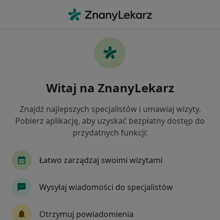
Me
Nietrzymanie Moczu • Sosnowiec, śląskie
Filtry
• 1
Ubezpieczenie
Map
Nietrzymanie moczu specjaliści w Sosnowcu
Witaj na ZnanyLekarz
Jak działają wyniki wyszukiwania
Znajdź najlepszych specjalistów i umawiaj wizyty.
Pobierz aplikację, aby uzyskać bezpłatny dostęp do
Jakiego specjalisty szukasz?
przydatnych funkcji:
Urolog
Ginekolog
Fizjoterapeuta
Chi
Łatwo zarządzaj swoimi wizytami
Wysyłaj wiadomości do specjalistów
Otrzymuj powiadomienia