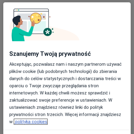
Szanujemy Twoją prywatność
Akceptując, pozwalasz nam i naszym partnerom używać
Bezpieczne płatności
plików cookie (lub podobnych technologii) do zbierania
lek. Miłosz Matyja
danych do celów statystycznych i dostarczania treści w
·
Więcej
Ginekolog
oparciu o Twoje zwyczaje przeglądania stron
482 opinie
internetowych. W każdej chwili możesz sprawdzić i
Adres 1
Adres 2
zaktualizować swoje preferencje w ustawieniach. W
ustawieniach znajdziesz również linki do polityk
prywatności stron trzecich. Więcej informacji znajdziesz
Modrzejowska 32B, Sosnowiec
•
Mapa
w
polityka cookies
Centrum Medyczne POLMED Oddział Sosnowiec