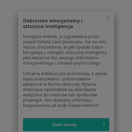
Nietrzymanie moczu w Katowicach
Nietrzymanie moczu w Gliwicach
Dobrostan emocjonalny i
Nietrzymanie moczu w Chorzowie
sztuczna inteligencja
Nietrzymanie moczu w Dąbrowie Górniczej
Niniejsza ankieta, przygotowana przez
zespół Patient Care Doctoralia, ma na celu
Nietrzymanie moczu w Tychach
lepsze zrozumienie, w jaki sposób ludzie
korzystają z narzędzi sztucznej inteligencji
Więcej (14)
jako wsparcia dla swojego dobrostanu
emocjonalnego i zdrowia psychicznego.
Więcej w kategorii: W pobliżu Sosnowca
Udział w ankiecie jest anonimowy, a wyniki
Schorzenia w Sosnowcu
będą analizowane i prezentowane
Nadciśnienie tętnicze w Sosnowcu
wyłącznie w formie zbiorczej. Pytania
dotyczące nastolatków są skierowane
Niewydolność serca w Sosnowcu
wyłącznie do rodziców lub opiekunów
prawnych. Nie zbieramy informacji
Zaburzenia rytmu serca w Sosnowcu
bezpośrednio od osób niepełnoletnich.
Choroba niedokrwienna serca w Sosnowcu
Start survey
Choroba wieńcowa w Sosnowcu