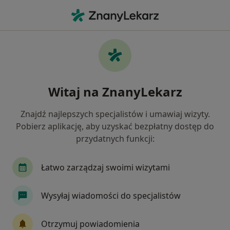
Me
Zmiany Naczyniowe • Sosnowiec, śląskie
Filtry
• 1
Ubezpieczenie
Map
Zmiany naczyniowe specjaliści w Sosnowcu
Witaj na ZnanyLekarz
Jak działają wyniki wyszukiwania
Znajdź najlepszych specjalistów i umawiaj wizyty.
Pobierz aplikację, aby uzyskać bezpłatny dostęp do
Jakiego specjalisty szukasz?
przydatnych funkcji:
Chirurg
Chirurg naczyniowy
Neurolog
Łatwo zarządzaj swoimi wizytami
Wysyłaj wiadomości do specjalistów
Otrzymuj powiadomienia