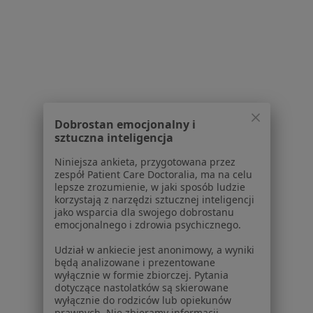
Zmiany naczyniowe w Będzinie
Zmiany naczyniowe w Bytomiu
Więcej (11)
Więcej w kategorii: W pobliżu Sosnowca
Schorzenia w Sosnowcu
Nadciśnienie tętnicze w Sosnowcu
Dobrostan emocjonalny i
sztuczna inteligencja
Niewydolność serca w Sosnowcu
Niniejsza ankieta, przygotowana przez
Zaburzenia rytmu serca w Sosnowcu
zespół Patient Care Doctoralia, ma na celu
lepsze zrozumienie, w jaki sposób ludzie
Choroba niedokrwienna serca w Sosnowcu
korzystają z narzędzi sztucznej inteligencji
jako wsparcia dla swojego dobrostanu
Choroba wieńcowa w Sosnowcu
emocjonalnego i zdrowia psychicznego.
Więcej (15)
Udział w ankiecie jest anonimowy, a wyniki
będą analizowane i prezentowane
Więcej w kategorii: Schorzenia w Sosnowcu
wyłącznie w formie zbiorczej. Pytania
dotyczące nastolatków są skierowane
wyłącznie do rodziców lub opiekunów
Strona Główna
Choroby
Zmiany Naczyniowe
Zmień miast
prawnych. Nie zbieramy informacji