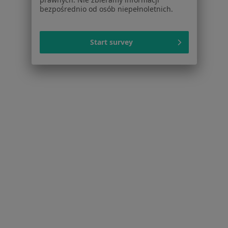
bezpośrednio od osób niepełnoletnich.
Sosnowiec
Zmień miasto
Start survey
Serwis
Regulamin
Polityka prywatności pacjentów
Polityka prywatności profesjonalistów
Polityka prywatności dla profesjonalistów, których
dane pozyskaliśmy samodzielnie
Polityka cookies
Jak działają wyniki wyszukiwania
Dostępność
O nas
Praca
Rekrutujemy!
Partnerzy