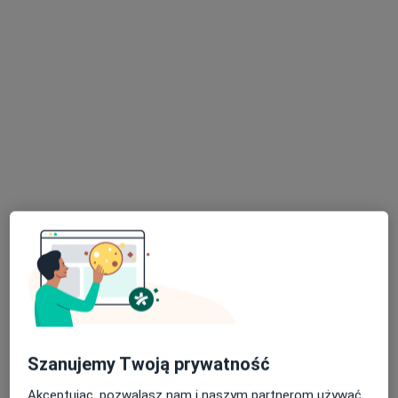
dr Krzysztof Lenkiewicz
·
Więcej
Chirurg naczyniowy, Flebolog, Chirurg
160 opinii
Adres 1
Adres 2
Al. Wolności 6, Sosnowiec
•
Mapa
Centrum Medyczne SANTE CLINIC
Konsultacja chirurga naczyniowego
250 zł
Szanujemy Twoją prywatność
Specjalista nie oferuje umawiania online pod tym adresem.
Akceptując, pozwalasz nam i naszym partnerom używać