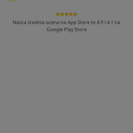
Nasza średnia ocena na App Store to 4.9 i 4.1 na
lek. Paweł Wodecki
Google Play Store
·
Więcej
Chirurg naczyniowy, Chirurg
277 opinii
Adres 1
Adres 2
Adres 3
Adres 4
Naftowa 13, Sosnowiec
•
Mapa
Centrum Medyczne NZOZ Twoje Zdrowie
Konsultacja chirurga naczyniowego
250 zł
Specjalista nie oferuje umawiania online pod tym adresem.
Poproś o wizytę