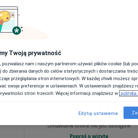
Umawianie online nie jest dostępne
Poproś o wizytę
my Twoją prywatność
apa
, pozwalasz nam i naszym partnerom używać plików cookie (lub p
200 zł
) do zbierania danych do celów statystycznych i dostarczania treśc
zaje przeglądania stron internetowych. W każdej chwili możesz spr
wać swoje preferencje w ustawieniach. W ustawieniach znajdziesz ró
prywatności stron trzecich. Więcej informacji znajdziesz w
polityka
Dziś
Jutro
Wt,
Śr,
9 Sie
10 Sie
11 Sie
12 Sie
biak
Za
Edytuj ustawienia
Umawianie online nie jest dostępne
Poproś o wizytę