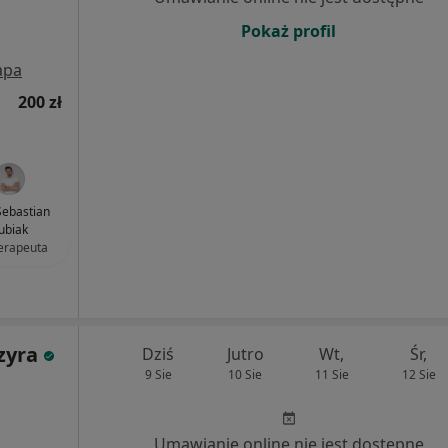
Pokaż profil
apa
200 zł
ebastian
ubiak
terapeuta
zyra
Dziś
Jutro
Wt,
Śr,
9 Sie
10 Sie
11 Sie
12 Sie
Umawianie online nie jest dostępne