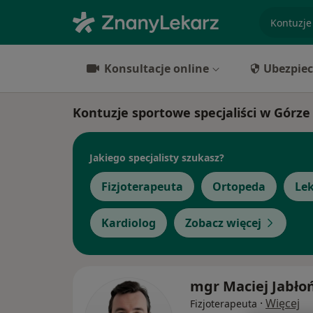
specjaliz
Konsultacje online
Ubezpiec
Kontuzje sportowe specjaliści w Górze
Jakiego specjalisty szukasz?
Fizjoterapeuta
Ortopeda
Lek
Kardiolog
Zobacz więcej
mgr Maciej Jabło
·
Więcej
Fizjoterapeuta