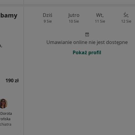
 Dbamy
Dziś
Jutro
Wt,
Śr,
9 Sie
10 Sie
11 Sie
12 Sie
Umawianie online nie jest dostępne
a,
Pokaż profil
190 zł
. Dorota
rońska
chiatra