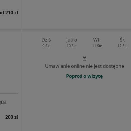
od 210 zł
Dziś
Jutro
Wt,
Śr,
9 Sie
10 Sie
11 Sie
12 Sie
Umawianie online nie jest dostępne
Poproś o wizytę
apa
200 zł