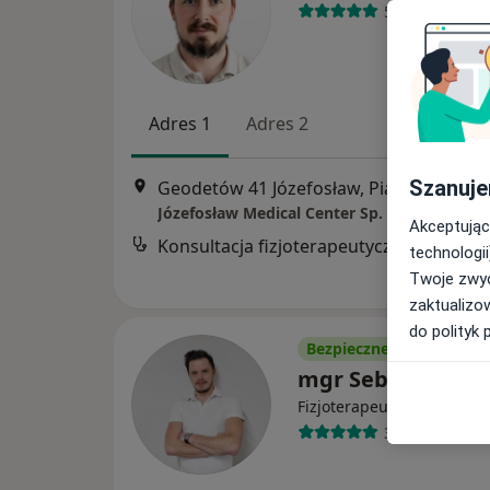
54 opinie
Adres 1
Adres 2
Szanuje
Geodetów 41 Józefosław, Piaseczno
•
M
Józefosław Medical Center Sp. z o.o.
Akceptując
Konsultacja fizjoterapeutyczna
technologii
Twoje zwyc
zaktualizo
do polityk 
Bezpieczne płatności
mgr Sebastian Ku
·
Więcej
Fizjoterapeuta
36 opinii