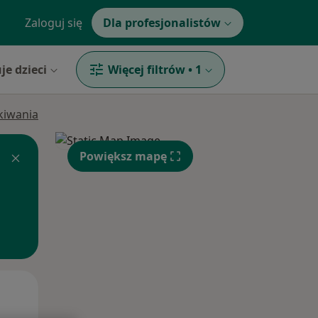
Zaloguj się
Dla profesjonalistów
je dzieci
Więcej filtrów
•
1
ukiwania
Powiększ mapę
Czw,
Pt,
Sob,
13 Sie
14 Sie
15 Sie