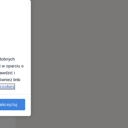
odobnych
i w oparciu o
awdzić i
wnież linki
 cookies
Czw,
Pt,
Sob,
13 Sie
14 Sie
15 Sie
akceptuj