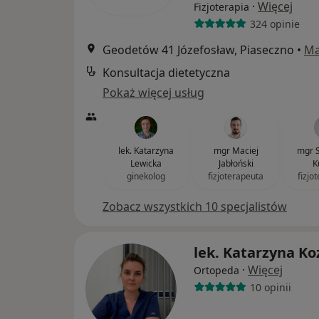
·
Więcej
Fizjoterapia
324 opinie
Geodetów 41 Józefosław, Piaseczno
•
M
Konsultacja dietetyczna
Pokaż więcej usług
lek. Katarzyna
mgr Maciej
mgr S
Lewicka
Jabłoński
K
ginekolog
fizjoterapeuta
fizjo
Zobacz wszystkich 10 specjalistów
lek. Katarzyna Ko
·
Więcej
Ortopeda
10 opinii