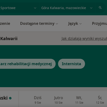
acja, badanie lub nazwisko
miasto lub dzielnica
zenie
Dostępne terminy
Język
Przyjmu
 Kalwarii
Jak działają wyniki wysz
arz rehabilitacji medycznej
Internista
ński
Dziś
Jutro
Wt,
Śr,
9 Sie
10 Sie
11 Sie
12 Sie