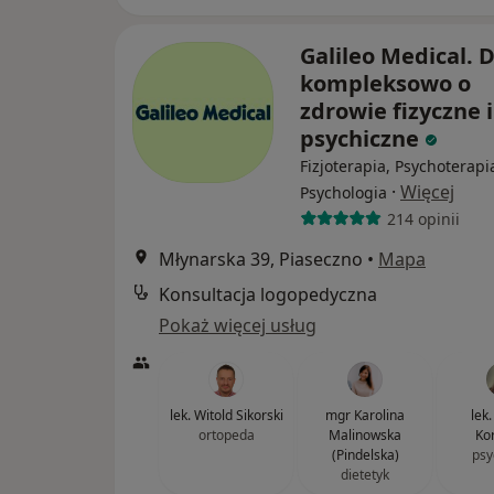
Galileo Medical.
kompleksowo o
zdrowie fizyczne i
psychiczne
Fizjoterapia, Psychoterapi
·
Więcej
Psychologia
214 opinii
Młynarska 39, Piaseczno
•
Mapa
Konsultacja logopedyczna
Pokaż więcej usług
lek. Witold Sikorski
mgr Karolina
lek
ortopeda
Malinowska
Ko
(Pindelska)
psy
dietetyk