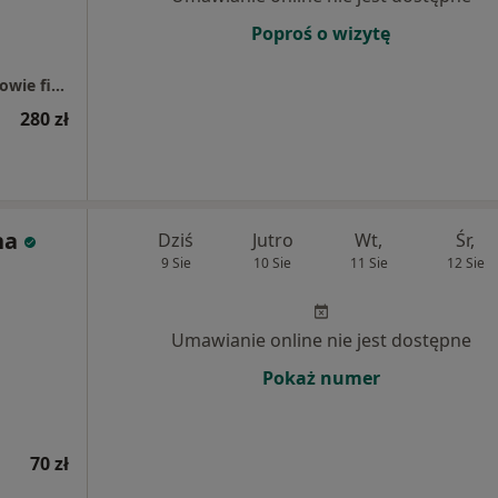
Poproś o wizytę
Galileo Medical. Dbamy kompleksowo o zdrowie fizyczne i psychiczne
280 zł
na
Dziś
Jutro
Wt,
Śr,
9 Sie
10 Sie
11 Sie
12 Sie
Umawianie online nie jest dostępne
Pokaż numer
70 zł