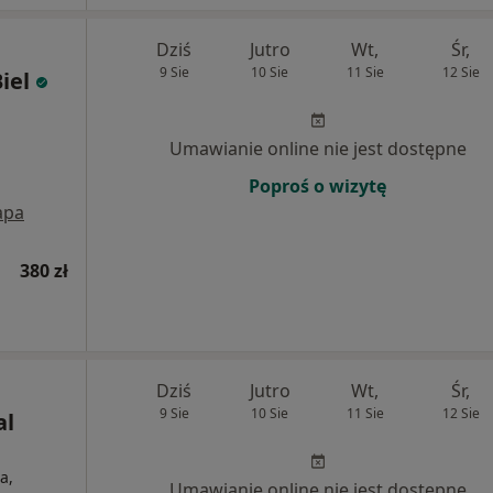
Dziś
Jutro
Wt,
Śr,
9 Sie
10 Sie
11 Sie
12 Sie
iel
Umawianie online nie jest dostępne
Poproś o wizytę
apa
380 zł
Dziś
Jutro
Wt,
Śr,
9 Sie
10 Sie
11 Sie
12 Sie
al
a,
Umawianie online nie jest dostępne