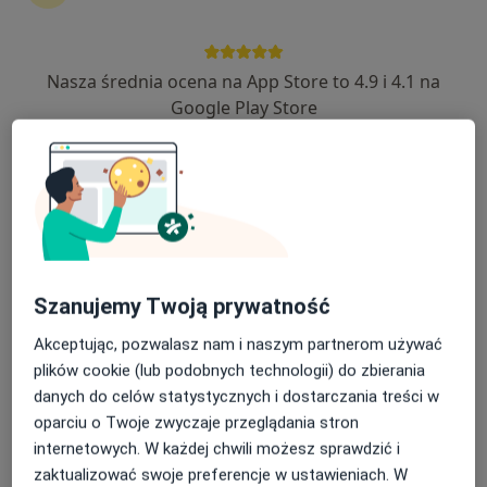
Nasza średnia ocena na App Store to 4.9 i 4.1 na
lek. Maciej Cwyl
Google Play Store
·
Więcej
W trakcie specjalizacji (Ginekolog)
32 opinie
Adres 1
Adres 2
Generała Władysława Sikorskiego 127b, Józefów (powiat otwocki)
•
Mapa
Przychodnia Lekarska dla Dzieci i Dorosłych Zdrowy Miś
Szanujemy Twoją prywatność
Konsultacja ginekologiczna
250 zł
Akceptując, pozwalasz nam i naszym partnerom używać
Specjalista nie oferuje umawiania online pod tym adresem.
plików cookie (lub podobnych technologii) do zbierania
danych do celów statystycznych i dostarczania treści w
Poproś o wizytę
oparciu o Twoje zwyczaje przeglądania stron
internetowych. W każdej chwili możesz sprawdzić i
zaktualizować swoje preferencje w ustawieniach. W