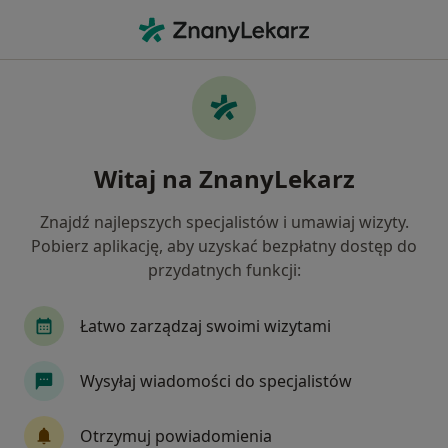
Me
Urazy Okołoporodowe • Józefów powiat otwocki , mazowieckie
Filtry
• 1
Ubezpieczenie
Map
Urazy okołoporodowe specjaliści w
Witaj na ZnanyLekarz
Józefowie
Jak działają wyniki wyszukiwania
Znajdź najlepszych specjalistów i umawiaj wizyty.
Pobierz aplikację, aby uzyskać bezpłatny dostęp do
przydatnych funkcji:
Jakiego specjalisty szukasz?
Ginekolog
Alergolog
Chirurg
Dermat
Łatwo zarządzaj swoimi wizytami
Wysyłaj wiadomości do specjalistów
Otrzymuj powiadomienia