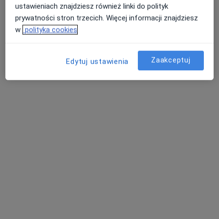
ustawieniach znajdziesz również linki do polityk
prywatności stron trzecich. Więcej informacji znajdziesz
w
polityka cookies
Zaakceptuj
Edytuj ustawienia
Przychodnia Lekarska dla Dzieci i
Dorosłych Zdrowy Miś
·
Więcej
Alergologia, Chirurgia, Endokrynologia
312 opinii
Generała Władysława Sikorskiego 127b, Józefów (powiat otwocki)
•
Mapa
Konsultacja ginekologiczna
250 zł
Pokaż więcej usług
dr n. med. Robert
lek. Anna Pioch
lek. Maciej Cwyl
Kulhawik
ginekolog
ginekolog
ginekolog