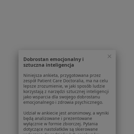
Lekarze
Placówki medyczne
Pytania i odpowiedzi
Usługi i zabiegi
Choroby
Pomoc
Aplikacje mobilne
Blog dla pacjentów
Dobrostan emocjonalny i
Dla profesjonalistów
sztuczna inteligencja
Cennik
Niniejsza ankieta, przygotowana przez
zespół Patient Care Doctoralia, ma na celu
Dla lekarzy
lepsze zrozumienie, w jaki sposób ludzie
Dla placówek medycznych
korzystają z narzędzi sztucznej inteligencji
Noa Notes
jako wsparcia dla swojego dobrostanu
nowość
emocjonalnego i zdrowia psychicznego.
Baza wiedzy
Centrum Pomocy dla Specjalisty
Udział w ankiecie jest anonimowy, a wyniki
będą analizowane i prezentowane
Kontakt
wyłącznie w formie zbiorczej. Pytania
ZnanyLekarz - Strona główna
dotyczące nastolatków są skierowane