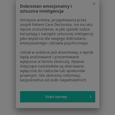
Kontuzje sportowe w Otwocku
Dobrostan emocjonalny i
sztuczna inteligencja
Kontuzje sportowe w Pruszkowie
Niniejsza ankieta, przygotowana przez
Kontuzje sportowe w Legionowie
zespół Patient Care Doctoralia, ma na celu
lepsze zrozumienie, w jaki sposób ludzie
Kontuzje sportowe w Piasecznie
korzystają z narzędzi sztucznej inteligencji
jako wsparcia dla swojego dobrostanu
Więcej (14)
emocjonalnego i zdrowia psychicznego.
Więcej w kategorii: W pobliżu Wołomina
Udział w ankiecie jest anonimowy, a wyniki
Schorzenia w Wołominie
będą analizowane i prezentowane
wyłącznie w formie zbiorczej. Pytania
Rwa kulszowa w Wołominie
dotyczące nastolatków są skierowane
wyłącznie do rodziców lub opiekunów
Stopa cukrzycowa w Wołominie
prawnych. Nie zbieramy informacji
bezpośrednio od osób niepełnoletnich.
Wady serca w Wołominie
Zaburzenia rytmu serca w Wołominie
Start survey
Zapalenie oskrzeli w Wołominie
Więcej (15)