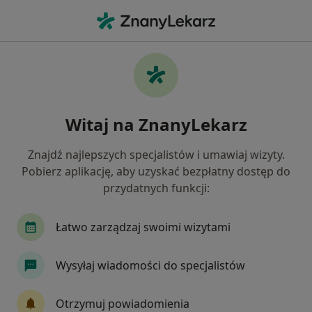
Me
Kontuzje Sportowe • Wołomin, mazowieckie
Filtry
• 1
Ubezpieczenie
Map
Kontuzje sportowe specjaliści w Wołominie
Witaj na ZnanyLekarz
Jak działają wyniki wyszukiwania
Znajdź najlepszych specjalistów i umawiaj wizyty.
Pobierz aplikację, aby uzyskać bezpłatny dostęp do
Jakiego specjalisty szukasz?
przydatnych funkcji:
Fizjoterapeuta
Ortopeda
Ginekolog
Łatwo zarządzaj swoimi wizytami
Wysyłaj wiadomości do specjalistów
Otrzymuj powiadomienia