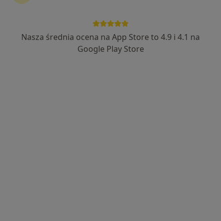
Nasza średnia ocena na App Store to 4.9 i 4.1 na
lek. Maciej Bernat
Google Play Store
W trakcie specjalizacji (Ortopeda)
43 opinie
ul. Wiatraczna 25 lokal U2, Warszawa
•
Mapa
OpenMed Centrum Medyczne
Konsultacja ortopedyczna
300 zł
Specjalista nie oferuje umawiania online pod tym adresem.
Poproś o wizytę