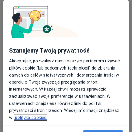
Szanujemy Twoją prywatność
lek. Krzysztof Słoń
Akceptując, pozwalasz nam i naszym partnerom używać
·
Więcej
Ortopeda
plików cookie (lub podobnych technologii) do zbierania
5 opinii
danych do celów statystycznych i dostarczania treści w
ul. Wiatraczna 25 lokal U2, Warszawa
•
Mapa
oparciu o Twoje zwyczaje przeglądania stron
OpenMed Centrum Medyczne
internetowych. W każdej chwili możesz sprawdzić i
zaktualizować swoje preferencje w ustawieniach. W
Konsultacja ortopedyczna
330 zł
ustawieniach znajdziesz również linki do polityk
Specjalista nie oferuje umawiania online pod tym adresem.
prywatności stron trzecich. Więcej informacji znajdziesz
w
polityka cookies
Poproś o wizytę