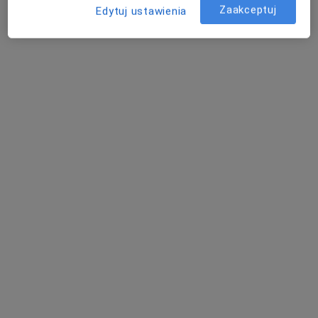
Zaakceptuj
Edytuj ustawienia
mgr Tomasz Chrzanowski
·
Więcej
Fizjoterapeuta
21 opinii
Wspólna 43, Marki
•
Mapa
Kinestiqa
Konsultacja fizjoterapeutyczna
250 zł
Specjalista nie oferuje umawiania online pod tym adresem.
Poproś o wizytę