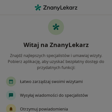
Me
Kontuzje Sportowe • Błonie, mazowieckie
Filtry
• 1
Ubezpieczenie
Map
Kontuzje sportowe specjaliści w Błoniu
Witaj na ZnanyLekarz
Jak działają wyniki wyszukiwania
Znajdź najlepszych specjalistów i umawiaj wizyty.
Pobierz aplikację, aby uzyskać bezpłatny dostęp do
Jakiego specjalisty szukasz?
przydatnych funkcji:
Fizjoterapeuta
Ortopeda
Alergolog
C
Łatwo zarządzaj swoimi wizytami
Wysyłaj wiadomości do specjalistów
Otrzymuj powiadomienia