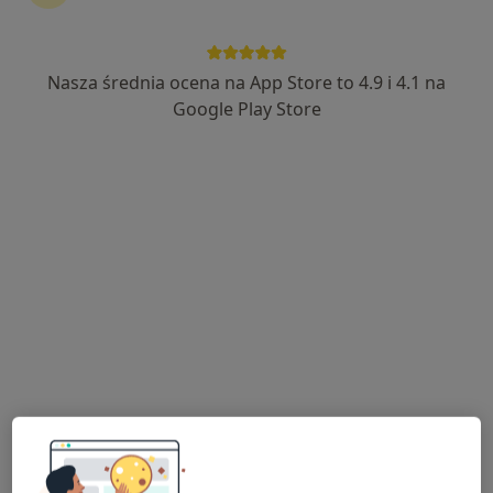
Nasza średnia ocena na App Store to 4.9 i 4.1 na
mgr Krzysztof Wojciechowski
Google Play Store
·
Więcej
Fizjoterapeuta
32 opinie
Henryka Sienkiewicza 1 wejście od ul. Kościuszki, Błonie
•
Mapa
4One Medica
Konsultacja fizjoterapeutyczna
180 zł
Specjalista nie oferuje umawiania online pod tym adresem.
Poproś o wizytę