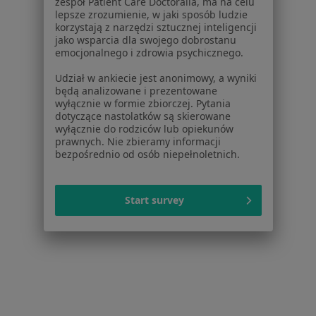
zespół Patient Care Doctoralia, ma na celu
Lekarze
lepsze zrozumienie, w jaki sposób ludzie
Placówki medyczne
korzystają z narzędzi sztucznej inteligencji
jako wsparcia dla swojego dobrostanu
Pytania i odpowiedzi
emocjonalnego i zdrowia psychicznego.
Usługi i zabiegi
Choroby
Udział w ankiecie jest anonimowy, a wyniki
będą analizowane i prezentowane
Pomoc
wyłącznie w formie zbiorczej. Pytania
Aplikacje mobilne
dotyczące nastolatków są skierowane
Blog dla pacjentów
wyłącznie do rodziców lub opiekunów
prawnych. Nie zbieramy informacji
Dla profesjonalistów
bezpośrednio od osób niepełnoletnich.
Cennik
Dla lekarzy
Start survey
Dla placówek medycznych
Noa Notes
nowość
Baza wiedzy
Centrum Pomocy dla Specjalisty
Kontakt
ZnanyLekarz - Strona główna