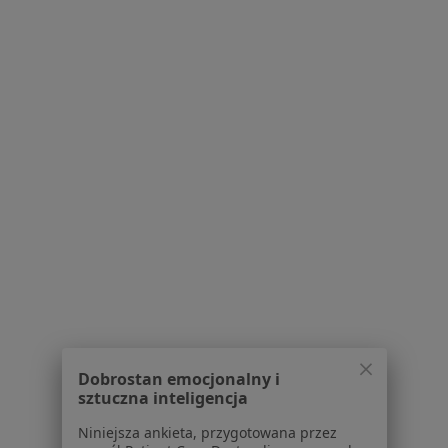
Serwis
Regulamin
Polityka prywatności pacjentów
Polityka prywatności profesjonalistów
Polityka prywatności dla profesjonalistów, których
dane pozyskaliśmy samodzielnie
Polityka cookies
Jak działają wyniki wyszukiwania
Dostępność
O nas
Praca
Rekrutujemy!
Partnerzy
Centrum prasowe
Dobrostan emocjonalny i
Kontakt
sztuczna inteligencja
Dla pacjentów
Niniejsza ankieta, przygotowana przez