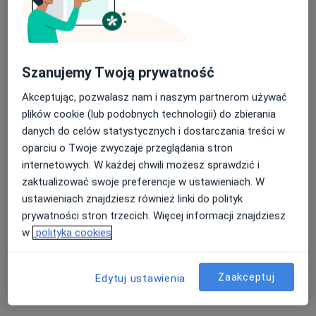
mgr Mateusz Majcher
·
Więcej
Fizjoterapeuta
Szanujemy Twoją prywatność
60 opinii
Akceptując, pozwalasz nam i naszym partnerom używać
Grodziska 1, Błonie
•
Mapa
plików cookie (lub podobnych technologii) do zbierania
Fizjomedica Magdalena Parafiniuk
danych do celów statystycznych i dostarczania treści w
oparciu o Twoje zwyczaje przeglądania stron
Konsultacja fizjoterapeutyczna
od 200 zł
internetowych. W każdej chwili możesz sprawdzić i
Specjalista nie oferuje umawiania online pod tym adresem.
zaktualizować swoje preferencje w ustawieniach. W
ustawieniach znajdziesz również linki do polityk
Poproś o wizytę
prywatności stron trzecich. Więcej informacji znajdziesz
w
polityka cookies
Zaakceptuj
Edytuj ustawienia