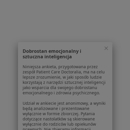
Polityka prywatności dla profesjonalistów, których
dane pozyskaliśmy samodzielnie
Polityka cookies
Jak działają wyniki wyszukiwania
Dostępność
O nas
Praca
Rekrutujemy!
Partnerzy
Dobrostan emocjonalny i
sztuczna inteligencja
Centrum prasowe
Kontakt
Niniejsza ankieta, przygotowana przez
zespół Patient Care Doctoralia, ma na celu
Dla pacjentów
lepsze zrozumienie, w jaki sposób ludzie
korzystają z narzędzi sztucznej inteligencji
Lekarze
jako wsparcia dla swojego dobrostanu
emocjonalnego i zdrowia psychicznego.
Placówki medyczne
Pytania i odpowiedzi
Udział w ankiecie jest anonimowy, a wyniki
Usługi i zabiegi
będą analizowane i prezentowane
wyłącznie w formie zbiorczej. Pytania
Choroby
dotyczące nastolatków są skierowane
Pomoc
wyłącznie do rodziców lub opiekunów
Aplikacje mobilne
prawnych. Nie zbieramy informacji