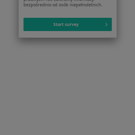
bezpośrednio od osób niepełnoletnich.
Blog dla pacjentów
Dla profesjonalistów
Start survey
Cennik
Dla lekarzy
Dla placówek medycznych
Noa Notes
nowość
Baza wiedzy
Centrum Pomocy dla Specjalisty
Kontakt
ZnanyLekarz - Strona główna
ZnanyLekarz Sp. z o.o.
ul. Kolejowa 5/7
01-217 Warszawa, Polska
NIP: ⁠7010224868
KRS: ⁠0000347997
REGON: ⁠142276657