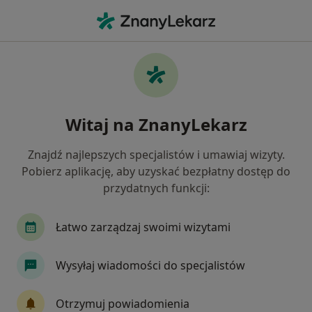
Me
Rzeżączka • Józefów powiat otwocki , mazowieckie
Filtry
• 1
Ubezpieczenie
Map
Rzeżączka specjaliści w Józefowie
Witaj na ZnanyLekarz
Jak działają wyniki wyszukiwania
Znajdź najlepszych specjalistów i umawiaj wizyty.
Pobierz aplikację, aby uzyskać bezpłatny dostęp do
Jakiego specjalisty szukasz?
przydatnych funkcji:
Ginekolog
Dermatolog
Chirurg
Endo
Łatwo zarządzaj swoimi wizytami
Wysyłaj wiadomości do specjalistów
Otrzymuj powiadomienia