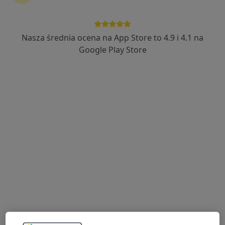
Nasza średnia ocena na App Store to 4.9 i 4.1 na
lek. Maciej Cwyl
Google Play Store
·
Więcej
W trakcie specjalizacji (Ginekolog)
32 opinie
Adres 1
Adres 2
Generała Władysława Sikorskiego 127b, Józefów (powiat otwocki)
•
Mapa
Przychodnia Lekarska dla Dzieci i Dorosłych Zdrowy Miś
Konsultacja ginekologiczna
250 zł
Specjalista nie oferuje umawiania online pod tym adresem.
Poproś o wizytę