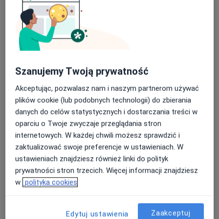
dr Katarzyna Rychlik
Szanujemy Twoją prywatność
·
Więcej
W trakcie specjalizacji (Dermatolog)
Akceptując, pozwalasz nam i naszym partnerom używać
37 opinii
plików cookie (lub podobnych technologii) do zbierania
Adres
Online
danych do celów statystycznych i dostarczania treści w
oparciu o Twoje zwyczaje przeglądania stron
internetowych. W każdej chwili możesz sprawdzić i
Powstańców Warszawy 3, Otwock
•
Mapa
zaktualizować swoje preferencje w ustawieniach. W
Gabinety Lekarskie Centrum przy KOT CENTER
ustawieniach znajdziesz również linki do polityk
Konsultacja dermatologiczna
280 zł
prywatności stron trzecich. Więcej informacji znajdziesz
Specjalista nie oferuje umawiania online pod tym adresem.
w
polityka cookies
Poproś o wizytę
Zaakceptuj
Edytuj ustawienia