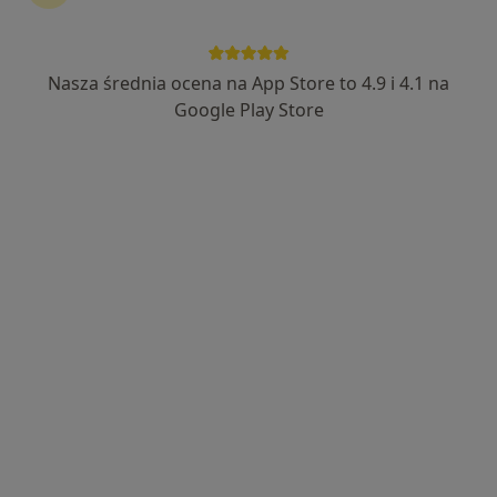
Nasza średnia ocena na App Store to 4.9 i 4.1 na
mgr Paweł Baranowski
Google Play Store
·
Więcej
Fizjoterapeuta
128 opinii
Adres
Online
Henryka Sienkiewicza 10, Legionowo
•
Mapa
FIZJO.BARANOWSKI | fizjoterapia, terapia powięziowa, rehabilitacja okołooperacyjna, terapia blizn, stany ostre i przewlekłe
Konsultacja fizjoterapeutyczna
280 zł
Specjalista nie oferuje umawiania online pod tym adresem.
Poproś o wizytę