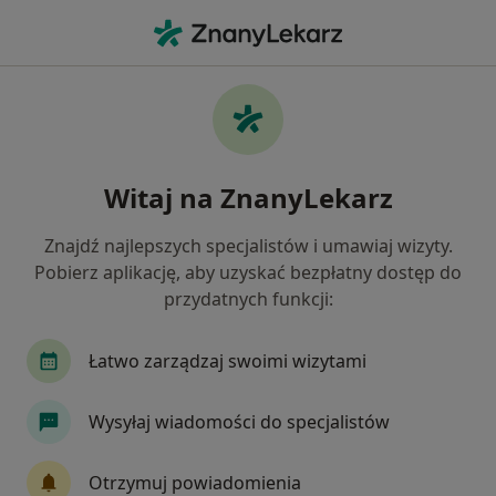
Me
Kontuzje Sportowe • Legionowo, mazowieckie
Filtry
• 1
Ubezpieczenie
Map
Kontuzje sportowe specjaliści w Legionowie
Witaj na ZnanyLekarz
Jak działają wyniki wyszukiwania
Znajdź najlepszych specjalistów i umawiaj wizyty.
Pobierz aplikację, aby uzyskać bezpłatny dostęp do
Jakiego specjalisty szukasz?
przydatnych funkcji:
Fizjoterapeuta
Ortopeda
Alergolog
C
Łatwo zarządzaj swoimi wizytami
Wysyłaj wiadomości do specjalistów
Otrzymuj powiadomienia