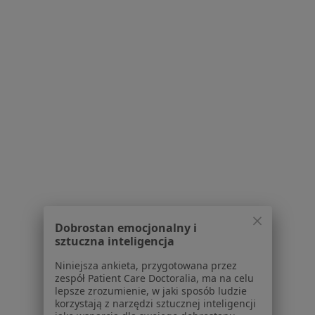
Poproś o wizytę
1
2
Powiązane wyszukiwania
W pobliżu Legionowa
Kontuzje sportowe w Warszawie
Kontuzje sportowe w Otwocku
Kontuzje sportowe w Pruszkowie
Dobrostan emocjonalny i
Kontuzje sportowe w Piasecznie
sztuczna inteligencja
Kontuzje sportowe w Konstancinie-Jeziornie
Niniejsza ankieta, przygotowana przez
zespół Patient Care Doctoralia, ma na celu
Więcej (14)
lepsze zrozumienie, w jaki sposób ludzie
korzystają z narzędzi sztucznej inteligencji
Więcej w kategorii: W pobliżu Legionowa