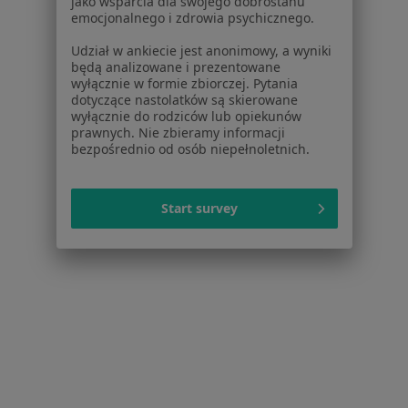
jako wsparcia dla swojego dobrostanu
emocjonalnego i zdrowia psychicznego.
Schorzenia w Legionowie
Niedoczynność tarczycy w Legionowie
Udział w ankiecie jest anonimowy, a wyniki
będą analizowane i prezentowane
Nadciśnienie tętnicze w Legionowie
wyłącznie w formie zbiorczej. Pytania
dotyczące nastolatków są skierowane
Choroba Hashimoto w Legionowie
wyłącznie do rodziców lub opiekunów
prawnych. Nie zbieramy informacji
Nadczynność tarczycy w Legionowie
bezpośrednio od osób niepełnoletnich.
Powikłania cukrzycy w Legionowie
Start survey
Więcej (15)
Więcej w kategorii: Schorzenia w Legionowie
Strona Główna
Choroby
Kontuzje Sportowe
Zmień miasto
Legionowo
Zmień miasto