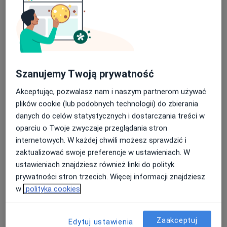
Poproś o wizytę
Szanujemy Twoją prywatność
Akceptując, pozwalasz nam i naszym partnerom używać
plików cookie (lub podobnych technologii) do zbierania
danych do celów statystycznych i dostarczania treści w
dr n. med. Artur Biel
oparciu o Twoje zwyczaje przeglądania stron
·
Więcej
Ortopeda
internetowych. W każdej chwili możesz sprawdzić i
204 opinie
zaktualizować swoje preferencje w ustawieniach. W
ustawieniach znajdziesz również linki do polityk
Strużańska 9
•
Mapa
prywatności stron trzecich. Więcej informacji znajdziesz
Mil - Med Legionowo
w
polityka cookies
Konsultacja ortopedyczna
370 zł
Specjalista nie oferuje umawiania online pod tym adresem.
Zaakceptuj
Edytuj ustawienia