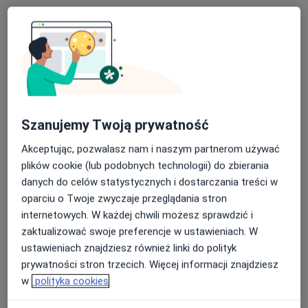
Bezpieczne płatności
mgr Maja Pogonowska
·
Więcej
Fizjoterapeuta, Osteopata
32 opinie
Szanujemy Twoją prywatność
Graniczna 39, Nowa Iwiczna
•
Mapa
Akceptując, pozwalasz nam i naszym partnerom używać
PURE REHAB
plików cookie (lub podobnych technologii) do zbierania
danych do celów statystycznych i dostarczania treści w
Konsultacja fizjoterapeutyczna dzieci
230 zł
oparciu o Twoje zwyczaje przeglądania stron
Specjalista nie oferuje umawiania online pod tym adresem.
internetowych. W każdej chwili możesz sprawdzić i
zaktualizować swoje preferencje w ustawieniach. W
Poproś o wizytę
ustawieniach znajdziesz również linki do polityk
prywatności stron trzecich. Więcej informacji znajdziesz
w
polityka cookies