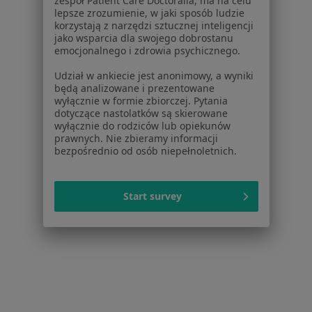
zespół Patient Care Doctoralia, ma na celu
Kontakt
lepsze zrozumienie, w jaki sposób ludzie
korzystają z narzędzi sztucznej inteligencji
Dla pacjentów
jako wsparcia dla swojego dobrostanu
emocjonalnego i zdrowia psychicznego.
Lekarze
Udział w ankiecie jest anonimowy, a wyniki
Placówki medyczne
będą analizowane i prezentowane
Pytania i odpowiedzi
wyłącznie w formie zbiorczej. Pytania
Usługi i zabiegi
dotyczące nastolatków są skierowane
wyłącznie do rodziców lub opiekunów
Choroby
prawnych. Nie zbieramy informacji
Pomoc
bezpośrednio od osób niepełnoletnich.
Aplikacje mobilne
Blog dla pacjentów
Start survey
Dla profesjonalistów
Cennik
Dla lekarzy
Dla placówek medycznych
Noa Notes
nowość
Baza wiedzy