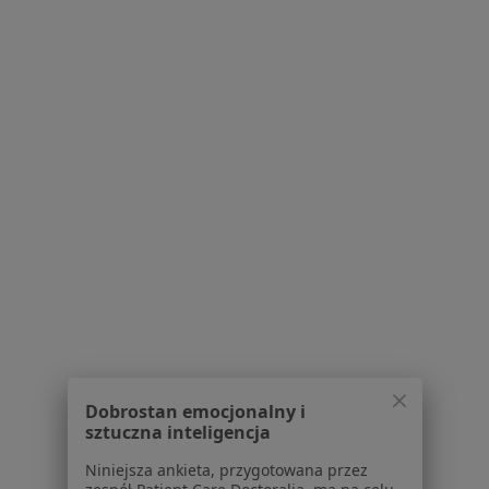
Serwis
Regulamin
Polityka prywatności pacjentów
Polityka prywatności profesjonalistów
Polityka prywatności dla profesjonalistów, których
dane pozyskaliśmy samodzielnie
Polityka cookies
Jak działają wyniki wyszukiwania
Dostępność
O nas
Dobrostan emocjonalny i
Praca
Rekrutujemy!
sztuczna inteligencja
Partnerzy
Niniejsza ankieta, przygotowana przez
Centrum prasowe