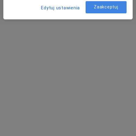
Zaakceptuj
Edytuj ustawienia
mgr Marcin Jaguś
·
Więcej
Fizjoterapeuta
160 opinii
Graniczna 19A, Nowa Iwiczna
•
Mapa
Aktywna Fizjoterapia
Konsultacja fizjoterapeutyczna
250 zł
Specjalista nie oferuje umawiania online pod tym adresem.
Poproś o wizytę