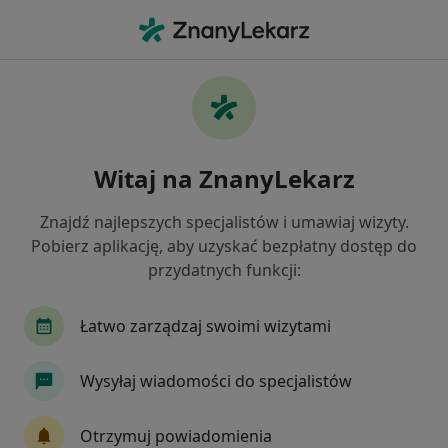
Me
Kontuzje Sportowe • Nowa Iwiczna, mazowieckie
Filtry
• 1
Mapa
Kontuzje sportowe specjaliści w
Witaj na ZnanyLekarz
Jak działają wyniki wyszukiwania
Znajdź najlepszych specjalistów i umawiaj wizyty.
Pobierz aplikację, aby uzyskać bezpłatny dostęp do
Jakiego specjalisty szukasz?
przydatnych funkcji:
Fizjoterapeuta
Lekarz medycyny sportowej
Łatwo zarządzaj swoimi wizytami
Wysyłaj wiadomości do specjalistów
Otrzymuj powiadomienia