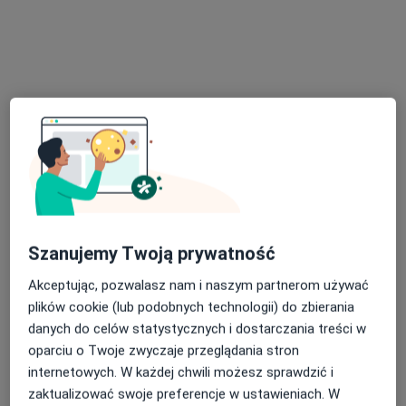
Adres
Online
Juliusza Słowackiego 24, Milanówek
•
Mapa
Centrum Rozwoju Terapii Pro Ego
Konsultacja psychoterapeutyczna
250 zł
Specjalista nie oferuje umawiania online pod tym adresem.
Poproś o wizytę
Szanujemy Twoją prywatność
Akceptując, pozwalasz nam i naszym partnerom używać
plików cookie (lub podobnych technologii) do zbierania
danych do celów statystycznych i dostarczania treści w
oparciu o Twoje zwyczaje przeglądania stron
internetowych. W każdej chwili możesz sprawdzić i
zaktualizować swoje preferencje w ustawieniach. W