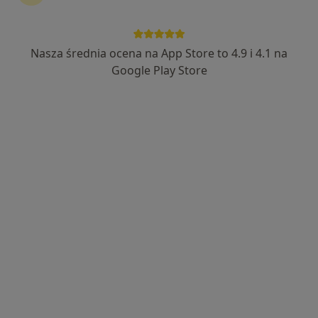
Nasza średnia ocena na App Store to 4.9 i 4.1 na
Bezpieczne płatności
Google Play Store
dr Justyna Sempruch
·
Więcej
Psychoterapeuta
54 opinie
Wspieram w budowaniu siebie oraz zdrowych
relacji.
PhD, University of British Columbia, Canada
Insight Out Medicus online/gabinet
Adres
Online
Przechodnia 10, Milanówek
•
Mapa
Insight Out Medicus
Bezpłatna konsultacja wstępna - telefoniczna
Darmowa usługa