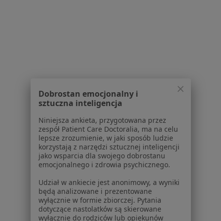
Specjalista nie oferuje umawiania online pod tym adresem.
Poproś o wizytę
1
2
Powiązane wyszukiwania
Dobrostan emocjonalny i
sztuczna inteligencja
W pobliżu Milanówka
Niniejsza ankieta, przygotowana przez
Depresja w Warszawie
zespół Patient Care Doctoralia, ma na celu
lepsze zrozumienie, w jaki sposób ludzie
Depresja w Piasecznie
korzystają z narzędzi sztucznej inteligencji
jako wsparcia dla swojego dobrostanu
Depresja w Legionowie
emocjonalnego i zdrowia psychicznego.
Depresja w Grodzisku Mazowieckim
Udział w ankiecie jest anonimowy, a wyniki
będą analizowane i prezentowane
Depresja w Pruszkowie
wyłącznie w formie zbiorczej. Pytania
dotyczące nastolatków są skierowane
Więcej (14)
wyłącznie do rodziców lub opiekunów