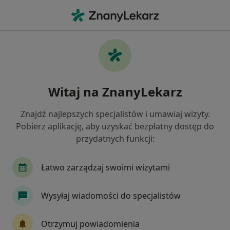
Me
Depresja • Milanówek, mazowieckie
Filtry
• 1
Mapa
Depresja specjaliści w Milanówku
Witaj na ZnanyLekarz
Jak działają wyniki wyszukiwania
Znajdź najlepszych specjalistów i umawiaj wizyty.
Pobierz aplikację, aby uzyskać bezpłatny dostęp do
Jakiego specjalisty szukasz?
przydatnych funkcji:
Psycholog
Psychoterapeuta
Psycholog dz
Łatwo zarządzaj swoimi wizytami
Wysyłaj wiadomości do specjalistów
Otrzymuj powiadomienia