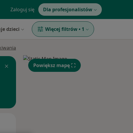
Zaloguj się
Dla profesjonalistów
je dzieci
Więcej filtrów
•
1
ukiwania
Powiększ mapę
Pon,
Wt,
Śr,
10 Sie
11 Sie
12 Sie