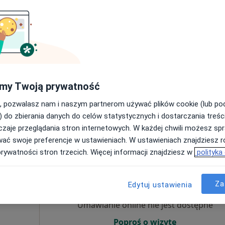
Umawianie online nie jest dostępne
Poproś o wizytę
my Twoją prywatność
•
Mapa
o
, pozwalasz nam i naszym partnerom używać plików cookie (lub p
200 zł
) do zbierania danych do celów statystycznych i dostarczania treśc
zaje przeglądania stron internetowych. W każdej chwili możesz spr
wać swoje preferencje w ustawieniach. W ustawieniach znajdziesz ró
prywatności stron trzecich. Więcej informacji znajdziesz w
polityka
Dziś
Jutro
Sob,
Ndz,
6 Sie
7 Sie
8 Sie
9 Sie
Za
tka
Edytuj ustawienia
Umawianie online nie jest dostępne
Poproś o wizytę