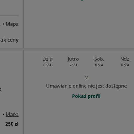
wiecki
•
Mapa
rak ceny
Dziś
Jutro
Sob,
Ndz,
6 Sie
7 Sie
8 Sie
9 Sie
Umawianie online nie jest dostępne
a,
Pokaż profil
•
Mapa
250 zł