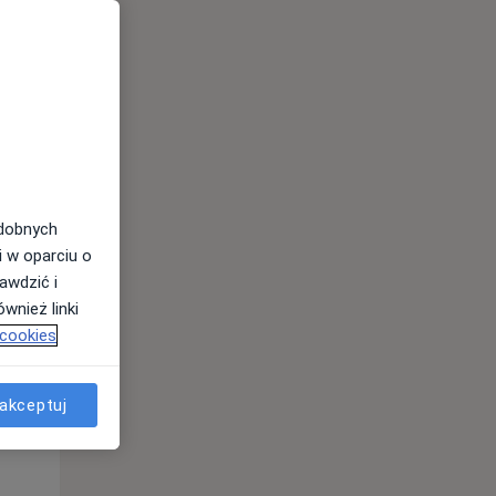
odobnych
i w oparciu o
awdzić i
wnież linki
 cookies
Pon,
Wt,
Śr,
10 Sie
11 Sie
12 Sie
akceptuj