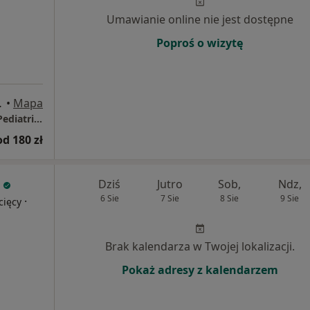
Umawianie online nie jest dostępne
Poproś o wizytę
azowiecki
•
Mapa
Przychodnia GRAMED - Medycyn Sportowa,Pediatria, Medycyna Rodzinna
od 180 zł
Dziś
Jutro
Sob,
Ndz,
6 Sie
7 Sie
8 Sie
9 Sie
·
cięcy
Brak kalendarza w Twojej lokalizacji.
Pokaż adresy z kalendarzem