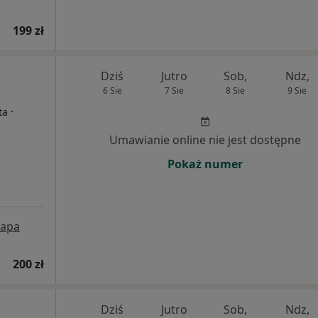
199 zł
Dziś
Jutro
Sob,
Ndz,
6 Sie
7 Sie
8 Sie
9 Sie
·
ta
Umawianie online nie jest dostępne
Pokaż numer
apa
200 zł
Dziś
Jutro
Sob,
Ndz,