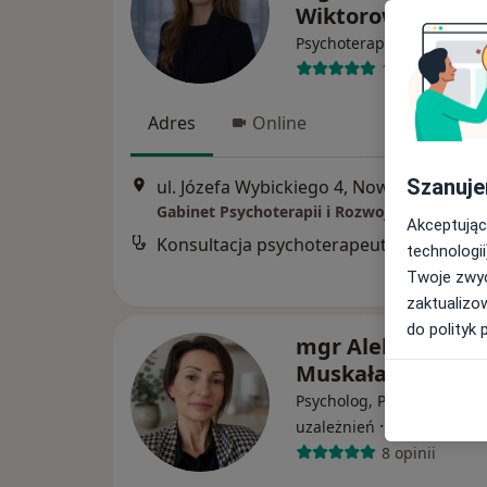
Wiktorowicz
·
Więcej
Psychoterapeuta
16 opinii
Adres
Online
Szanuje
ul. Józefa Wybickiego 4, Nowy Dwór Mazowiecki
Gabinet Psychoterapii i Rozwoju Osobisteg
Akceptując
Konsultacja psychoterapeutyczna
technologii
Twoje zwyc
zaktualizo
do polityk 
mgr Aleksandra
Muskała
Psycholog, Psychoterapeu
·
Więcej
uzależnień
8 opinii