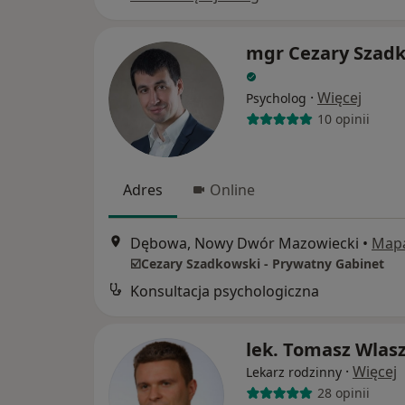
mgr Cezary Szad
·
Więcej
Psycholog
10 opinii
Adres
Online
Dębowa, Nowy Dwór Mazowiecki
•
Map
☑️Cezary Szadkowski - Prywatny Gabinet
Konsultacja psychologiczna
lek. Tomasz Wlas
·
Więcej
Lekarz rodzinny
28 opinii