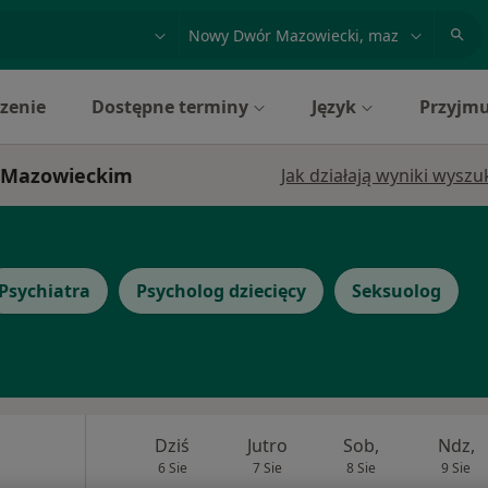
acja, badanie lub nazwisko
miasto lub dzielnica
zenie
Dostępne terminy
Język
Przyjmu
e Mazowieckim
Jak działają wyniki wysz
Psychiatra
Psycholog dziecięcy
Seksuolog
Dziś
Jutro
Sob,
Ndz,
6 Sie
7 Sie
8 Sie
9 Sie