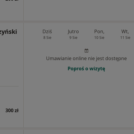
zyński
Dziś
Jutro
Pon,
Wt,
8 Sie
9 Sie
10 Sie
11 Sie
Umawianie online nie jest dostępne
Poproś o wizytę
300 zł