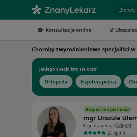
specjaliz
Konsultacje online
Ubezpiec
Choroby zwyrodnieniowe specjaliści 
Jakiego specjalisty szukasz?
Ortopeda
Fizjoterapeuta
Ch
Bezpieczne płatności
mgr Urszula Uła
·
Więcej
Fizjoterapeuta
29 opinii