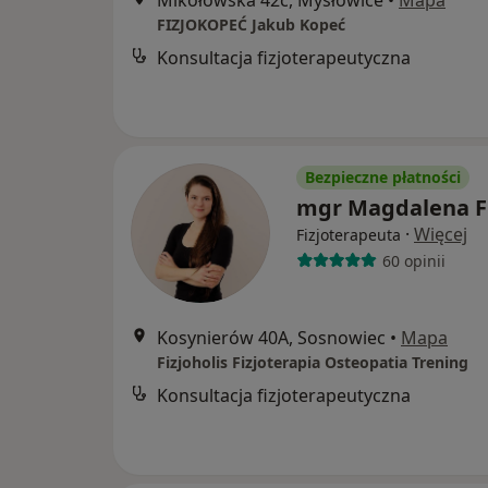
Mikołowska 42c, Mysłowice
•
Mapa
FIZJOKOPEĆ Jakub Kopeć
Konsultacja fizjoterapeutyczna
Bezpieczne płatności
mgr Magdalena F
·
Więcej
Fizjoterapeuta
60 opinii
Kosynierów 40A, Sosnowiec
•
Mapa
Fizjoholis Fizjoterapia Osteopatia Trening
Konsultacja fizjoterapeutyczna