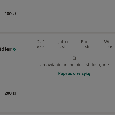
180 zł
Dziś
Jutro
Pon,
Wt,
8 Sie
9 Sie
10 Sie
11 Sie
idler
Umawianie online nie jest dostępne
Poproś o wizytę
200 zł