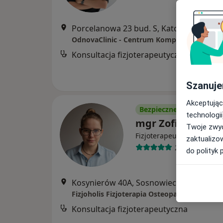
Porcelanowa 23 bud. S, Katowice
•
Map
Konsultacja fizjoterapeutyczna
Szanuje
Akceptując
Bezpieczne płatności
technologii
mgr Zofia Jochem
Twoje zwyc
·
Więcej
Fizjoterapeuta
zaktualizo
26 opinii
do polityk 
Kosynierów 40A, Sosnowiec
•
Mapa
Fizjoholis Fizjoterapia Osteopatia Trening
Konsultacja fizjoterapeutyczna