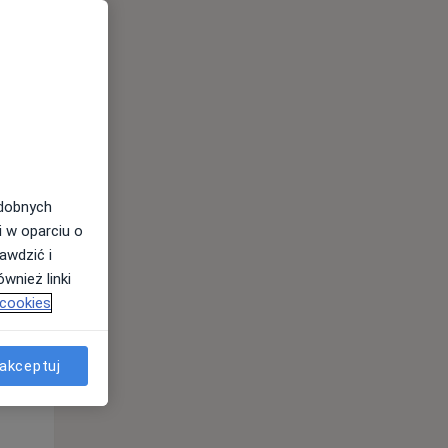
odobnych
Śr,
Czw,
Pt,
i w oparciu o
12 Sie
13 Sie
14 Sie
awdzić i
wnież linki
 cookies
akceptuj