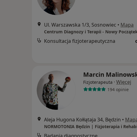
Ul. Warszawska 1/3, Sosnowiec
•
Mapa
Centrum Diagnozy i Terapii - Nowy Począte
Konsultacja fizjoterapeutyczna
Marcin Malinowsk
·
Więcej
Fizjoterapeuta
194 opinie
Aleja Hugona Kołłątaja 34, Będzin
•
Map
Badania diagnostyczne