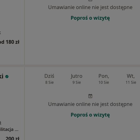
Umawianie online nie jest dostępne
Poproś o wizytę
k
od 180 zł
i
Dziś
Jutro
Pon,
Wt,
8 Sie
9 Sie
10 Sie
11 Sie
Umawianie online nie jest dostępne
Poproś o wizytę
a
NORMOTONIA Będzin | Fizjoterapia i Rehabilitacja | Neurologia Funkcjonalna PDTR | Psychologia i Psychoterapia Somatyczna | Naturoterapia |
200 zł