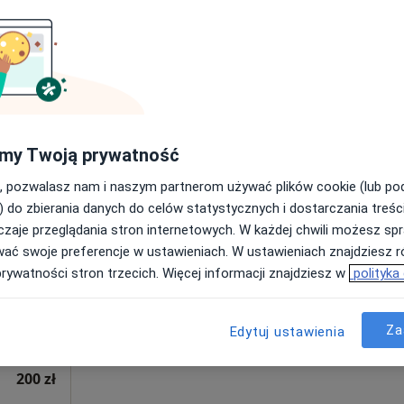
Poproś o wizytę
a
OdnovaClinic - Centrum Kompleksowej Fizjoterapii i Rehabilitacji
220 zł
my Twoją prywatność
, pozwalasz nam i naszym partnerom używać plików cookie (lub p
Dziś
Jutro
Pon,
Wt,
) do zbierania danych do celów statystycznych i dostarczania treśc
8 Sie
9 Sie
10 Sie
11 Sie
czyk
zaje przeglądania stron internetowych. W każdej chwili możesz spr
wać swoje preferencje w ustawieniach. W ustawieniach znajdziesz ró
prywatności stron trzecich. Więcej informacji znajdziesz w
polityka
Umawianie online nie jest dostępne
Poproś o wizytę
Za
Edytuj ustawienia
200 zł