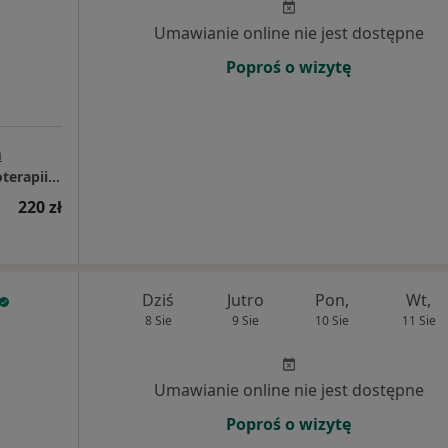
Umawianie online nie jest dostępne
Poproś o wizytę
a
OdnovaClinic - Centrum Kompleksowej Fizjoterapii i Rehabilitacji
220 zł
Dziś
Jutro
Pon,
Wt,
8 Sie
9 Sie
10 Sie
11 Sie
Umawianie online nie jest dostępne
Poproś o wizytę