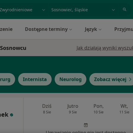
acja, badanie lub nazwisko
miasto lub dzielnica
zenie
Dostępne terminy
Język
Przyjmu
w Sosnowcu
Jak działają wyniki wysz
irurg
Internista
Neurolog
Zobacz więcej
Dziś
Jutro
Pon,
Wt,
8 Sie
9 Sie
10 Sie
11 Sie
mek
Umawianie online nie jest dostępne