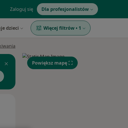
Zaloguj się
Dla profesjonalistów
je dzieci
Więcej filtrów
•
1
ukiwania
Powiększ mapę
Śr,
Czw,
Pt,
12 Sie
13 Sie
14 Sie